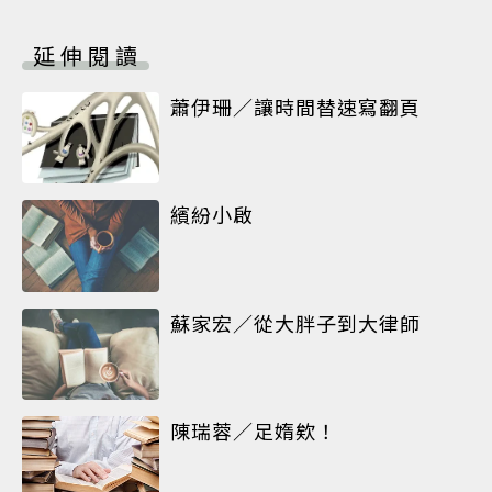
延伸閱讀
蕭伊珊／讓時間替速寫翻頁
繽紛小啟
蘇家宏／從大胖子到大律師
陳瑞蓉／足媠欸！