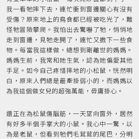
我一看牠摔下去，連忙衝到窗邊關心有沒有
受傷？原來地上的鳥食都已經被吃光了，難
怪牠冒險攀爬。我怕出去驚嚇了牠，悄悄地
走到窗邊，見牠走開了，連忙又撒下一些食
物。每當我這樣做，總想到剛離世的媽媽。
媽媽生前，我常和她生氣，認為她偏愛其他
手足。如今自己疼惜摔地的小松鼠，恍然明
白，原來人們總是最牽掛弱小的，而媽媽以
為我這個做女兒的超強萬能，毋庸掛心。
還正在為松鼠傷腦筋，一天望向窗外，居然
有好多半個手掌大的小鼠。我心中一驚，以
為是老鼠，但看到牠們毛茸茸的尾巴，分明