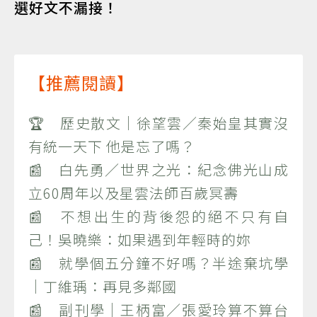
選好文不漏接！
【推薦閱讀】
🏆 歷史散文｜徐望雲／秦始皇其實沒
有統一天下 他是忘了嗎？
📰 白先勇／世界之光：紀念佛光山成
立60周年以及星雲法師百歲冥壽
📰 不想出生的背後怨的絕不只有自
己！吳曉樂：如果遇到年輕時的妳
📰 就學個五分鐘不好嗎？半途棄坑學
｜丁維瑀：再見多鄰國
📰 副刊學｜王柄富／張愛玲算不算台