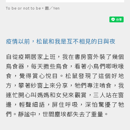
To be or not to be。圖／Yen
疫情以前，松鼠和我是互不相見的日與夜
自從疫期居家上班，我在書房窗外裝了幾個
鳥食器，每天撒些鳥食，看著小鳥們唧啾喙
食，覺得賞心悅目。松鼠發現了這個好地
方，攀著紗窗上來分享，牠們專注啃食，我
連忙開心叫媽媽和女兒來觀賞，三人站在窗
邊，輕聲細語，屏住呼吸，深怕驚擾了牠
們。靜謐中，世間塵埃都失去了重量。