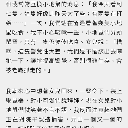
和我常常互換小地鼠的消息：「我今天看到
七隻，這隻好像比昨天大了些；有兩隻在打
架……」一次，我們站在窗邊看著幾隻小地
鼠吃食，我不小心咳嗽一聲，小地鼠們分頭
鼠竄，只有一隻仍傻傻吃食。女兒說：「糟
糕，這隻警覺性太差，我們是不是該出去嚇
牠一下，讓牠提高警覺，否則很難生存、會
被老鷹抓走的。」
我本來心中想著女兒回來，一聲令下，裝上
驅鼠器，對小可愛們說拜拜。現在女兒對小
地鼠們微笑著不言不語，我反而注意起牠們
正在對院子製造損害，弄出一個又一個的