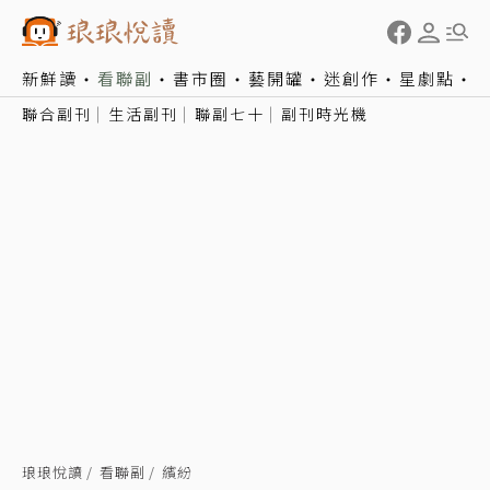
新鮮讀
看聯副
書市圈
藝開罐
迷創作
星劇點
聯合副刊
生活副刊
聯副七十
副刊時光機
琅琅悅讀
看聯副
繽紛