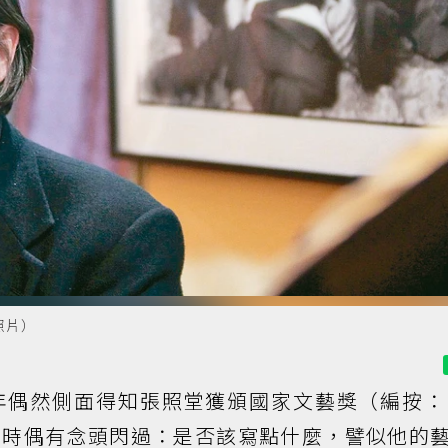
照片）
偶然側面得知張照堂獲頒國家文藝獎（編按：1
當時偶有念頭閃過：是否該寫點什麼，譬似他的