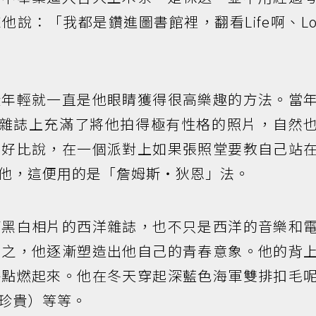
說：「我都是鑽進圖書館裡，翻看Life啊、Lo
從年輕就一直是他眼睛獲得很高樂趣的方法。當
an，雜誌上充滿了將他拍得極有性格的照片，自然
。好比說，在一個派對上如果張照堂要教自己站
他，這便用的是「詹姆斯‧狄恩」法。
滿黑白相片的西洋雜誌，也不只是西洋的音樂和
總之，他逐漸塑造出他自己的青春意象。他的背
菸點燃起來。他在冬天穿起深藍色海軍雙排扣毛
珍貴）等等。