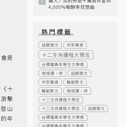
嫺人／我的勞退千萬退休金和
4,000%報酬率狂想曲
熱門標籤
話題徵文
作家餐桌
十二生肖運程大預言
，會是
台積電青年學生文學獎
慢慢讀，詩
話題徵文
作家餐桌
聯副散文
的《十
聯副散文
慢慢讀，詩
牙游擊
十二生肖運程大預言
蹬登山
十二生肖運程大預言
話題徵文
樣的年
台積電青年學生文學獎
台積電青年學生文學獎