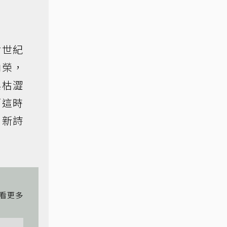
廿世紀
向榮，
與枯澀
而這時
、新詩