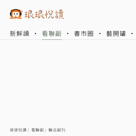
新鮮讀
看聯副
書市圈
藝開罐
琅琅悅讀
看聯副
聯合副刊