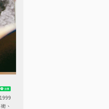
999
藝術、