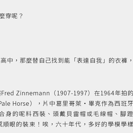
麼穿呢？
的高中，那麼替自己找到能「表達自我」的衣褲
 Zinnemann（1907-1997）在1964年拍
 Pale Horse），片中葛里哥萊‧畢克作為西班
合身的呢料西裝、頭戴貝雷帽或毛線帽、腳
感順眼的裝束！唉，六十年代，多好的學模學