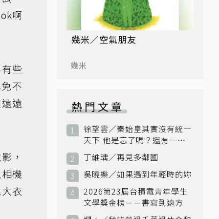
ok啊
幾米／空氣朋友
幾米
年有些
也免不
在遠遠
熱門文章
徐望雲／秦始皇其實沒有統一
天下 他是忘了嗎？還有一個
小國：衛國
電影，
丁維瑀／再見多鄰國
上相機
吳曉樂／如果遇到年輕時的妳
呢大衣
2026第23屆台積電青年學生
文學獎金榜－－書寫到遠方