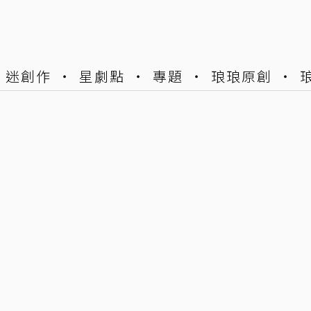
迷創作
星劇點
專題
琅琅原創