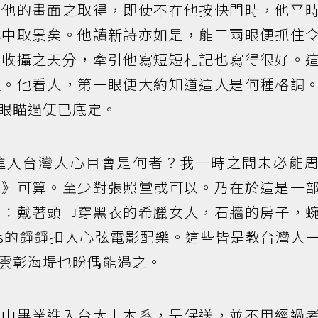
而他的畫面之取得，即使不在他按快門時，他平
心中取景矣。他讀新詩亦如是，能三兩眼便抓住
瞼收攝之天分，牽引他寫短短札記也寫得很好。
理。他看人，第一眼便大約知道這人是何種格調
眼瞄過便已底定。
進入台灣人心目會是何者？我一時之間未必能
巴》可算。至少對張照堂或可以。乃在於這是一
品：戴著頭巾穿黑衣的希臘女人，石牆的房子，
orakis的錚錚扣人心弦電影配樂。這些皆是教台灣人
雲彰海堤也盼偶能遇之。
高中畢業進入台大土木系，是保送，並不用經過