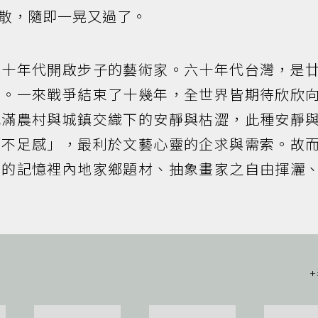
散，隨即一晃又過了。
六十年代開啟步子的藝術家。六十年代台灣，是
月。一來戰爭結束了十幾年，全世界皆期待欣欣
充滿農村與城鎮交織下的安靜與枯澀，此種安靜
「不足感」，最利於文藝心靈的企求與需索。故
家的記憶裡內地家鄉題材、抽象畫家之自由揮灑