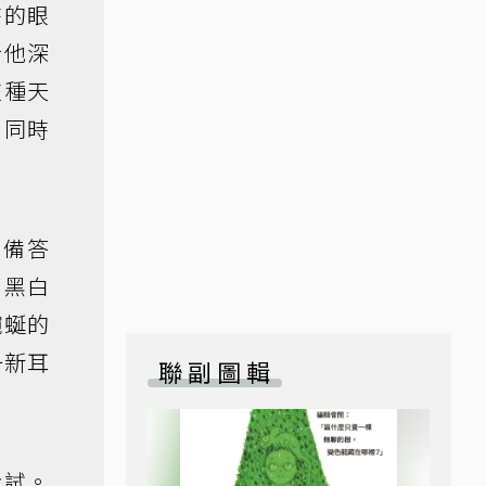
時的眼
令他深
這種天
。同時
周備答
部黑白
蜿蜒的
一新耳
聯副圖輯
考試。