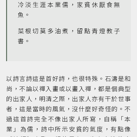
冷淡生涯本業儒，家貧休厭食無
魚。
菜根切莫多油煮，留點青燈教子
書。
以詩言詩這是首好詩，也很特殊。石濤是和
尚，不論以禪入畫或以畫入禪，都是個典型
的出家人，明清之際，出家人亦有干於世事
者，這是當時的風氣，沒什麼好奇怪的。不
過這首詩完全不像出家人所寫，自稱「本
業」為儒，詩中所示安貧的氣度，有點像