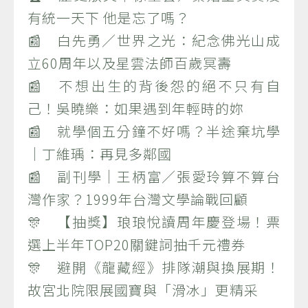
有統一天下 他是忘了嗎？
📰 白先勇／世界之光：紀念佛光山成
立60周年以及星雲法師百歲冥壽
📰 不想出生的背後怨的絕不只有自
己！吳曉樂：如果遇到年輕時的妳
📰 就學個五分鐘不好嗎？半途棄坑學
｜丁維瑀：再見多鄰國
📰 副刊學｜王柄富／張愛玲算不算台
灣作家？1999年台灣文學論戰回顧
🎊 【抽獎】琅琅悅讀周年慶登場！票
選上半年TOP20關鍵詞抽千元禮券
🎊 避開《龍藏經》排隊潮與換展期！
故宮北院限展國寶與「滑冰」更精采