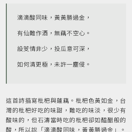
滴滴酸同味，黃黃勝過金，
有仙難作酒，無藕不空心。
設芰情非少，投瓜意可深，
如何清更極，未許一塵侵。
這首詩描寫枇杷與蓮藕。枇杷色黃如金，台
灣的枇杷好吃的味甜，難吃的味淡，很少有
酸味的，但石濤當時吃的枇杷卻如醯醋般的
酸，所以說「滴滴酸同味，黃黃勝過金」。