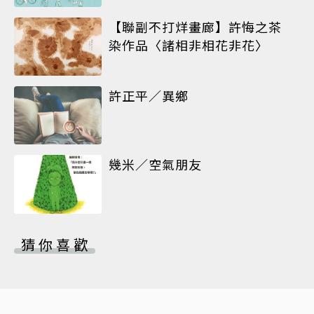
【聯副不打烊畫廊】許悔之茶
染作品〈諸相非相花非花〉
許正平／異鄉
幾米／空氣朋友
猜你喜歡