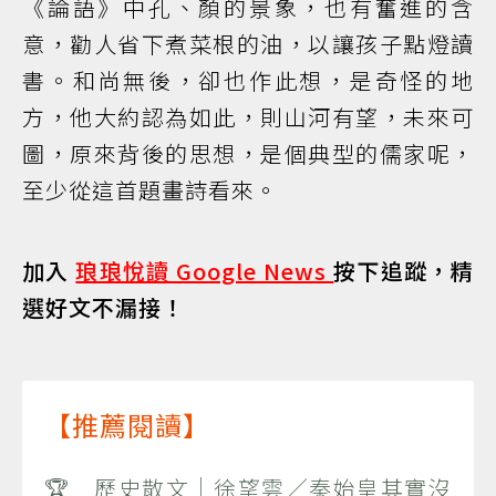
《論語》中孔、顏的景象，也有奮進的含
意，勸人省下煮菜根的油，以讓孩子點燈讀
書。和尚無後，卻也作此想，是奇怪的地
方，他大約認為如此，則山河有望，未來可
圖，原來背後的思想，是個典型的儒家呢，
至少從這首題畫詩看來。
加入
琅琅悅讀 Google News
按下追蹤，精
選好文不漏接！
【推薦閱讀】
🏆 歷史散文｜徐望雲／秦始皇其實沒