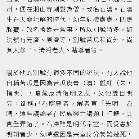
州，便在湘山寺削髮為僧，改名石濤。石濤
生在天崩地解的時代，幼年危機處處，四處
躲藏，改名換姓是常事，所以別號特多，如
法號有元濟、原濟等，別號苦瓜和尚外，尚
有大滌子、清湘老人、瞎尊者等。
關於他的別號有很多不同的說法，有人說他
自稱苦瓜是因為苦瓜皮青（清）瓤紅（朱，
指明），暗藏反清復明之思，又他雙目明
亮，卻稱己為瞎尊者，解者言「失明」為
瞎，這些議論老在民族興亡議題上打轉，其
實全弄錯了。石濤雖是明代宗室，而受惠於
明朝者少，幼時還因是宗室身分蒙難幾死，