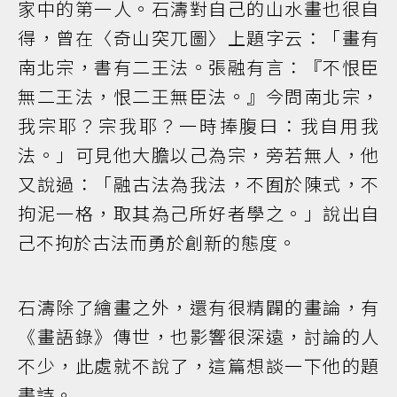
家中的第一人。石濤對自己的山水畫也很自
得，曾在〈奇山突兀圖〉上題字云：「畫有
南北宗，書有二王法。張融有言：『不恨臣
無二王法，恨二王無臣法。』今問南北宗，
我宗耶？宗我耶？一時捧腹曰：我自用我
法。」可見他大膽以己為宗，旁若無人，他
又說過：「融古法為我法，不囿於陳式，不
拘泥一格，取其為己所好者學之。」說出自
己不拘於古法而勇於創新的態度。
石濤除了繪畫之外，還有很精闢的畫論，有
《畫語錄》傳世，也影響很深遠，討論的人
不少，此處就不說了，這篇想談一下他的題
畫詩。