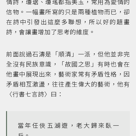
情詩，瓊琚、瓊瑤都指美玉，常用為愛情的
信物。一幅畫所寫的只是兩種植物而已，卻
在詩中引發出這麼多聯想，所以好的題畫
詩，會讓畫增加了思考的維度。
前面說過石濤是「順清」一派，但他並非完
全沒有民族意識，「故國之思」有時也會在
他畫中展現出來，藝術家常有矛盾性格，因
矛盾相互激盪，往往產生偉大的藝術，他有
〈行書七言詩〉曰：
當年任俠五湖遊，老大歸來臥一
丘。