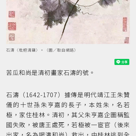
石濤〈枇杷清藕〉。（圖／取自網路）
苦瓜和尚是清初畫家石濤的號。
石濤（1642-1707）據傳是明代靖江王朱贊
儀的十世孫朱亨嘉的長子，本姓朱，名若
極，家住桂林。清初，其父朱亨嘉企圖稱監
國失敗，被唐王處死，若極被一宦官（後來
出家，名為喝濤和尚）救出，由桂林逃到全