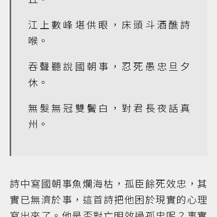
江上數峰堪供眼，床頭斗酒醮詩
喉。
吞聲聽說國朝事，忍死愚忠旦夕
休。
無髮無冠雙鬢白，對君長夜話真
州。
詩中寫國朝事魚爛海枯，孤臣餘死效忠，其
實已無濟於事，這首詩把他困於現實的心理
寫出來了。他是否對亡明效過孤忠呢？事實