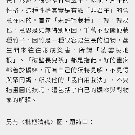
德」形象，很少指竹有滋生、排他、濫生的
性格，這種性格其實是有點「非君子」的含
意在內的。首句「未許輕栽種」，輕，輕易
也，意思是如無特別原因，千萬不要隨便栽
種竹子，因竹是一種很容易生長的植物，蔓
生開來往往形成災害，所謂「凌雲拔地
根」、「破壁長兒孫」都是指此。好的畫家
都善於觀察，而有自己的獨特見解，不見得
與眾同調，所以他的「我自用我法」，不只
指畫圖的技巧，還包括了自己的觀察與對物
象的解釋。
另有〈枇杷清藕〉圖，題詩曰：