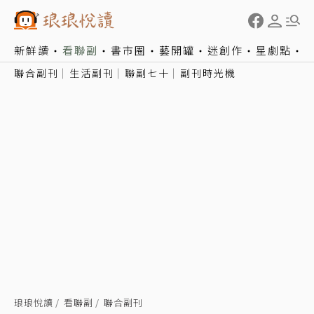
新鮮讀
看聯副
書市圈
藝開罐
迷創作
星劇點
聯合副刊
生活副刊
聯副七十
副刊時光機
琅琅悅讀
看聯副
聯合副刊