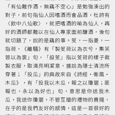
「有仙難作酒，無藕不空心」是勉強湊出的
對子，前句指仙人因嗜酒而會品酒，杜詩有
〈飲中八仙歌〉，就把嗜酒的喻為仙人，再
好的酒師都難以在仙人專家面前釀酒，後句
就切題了，說的是藕的事。芰，一指菱，一
指荷，《離騷》有「製芰荷以為衣兮，集芙
蓉以為裳」句，「設芰」指以芰荷的樣子裁
製衣服，取清亮明潔意，據說為隱士清流所
穿著；「投瓜」的典故來自《詩經‧衛風‧
木瓜》，有「投我以木瓜，報之以瓊琚；匪
報也，永以為好也」句，意思是你送我木
瓜，我送你瓊琚，不管互贈的禮物的貴賤，
在乎的是我們友好的感情，這是一首很好的