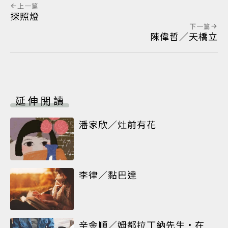
上一篇
探照燈
下一篇
陳偉哲／天橋立
延伸閱讀
潘家欣／灶前有花
李律／黏巴達
辛金順／姆都拉丁納先生•在