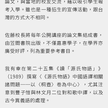
論文，與當地的校友交流，藉以吸引學生報
考入學。雖也是一種招生的宣傳活動，跟台
灣的方式大不相同。
佐藤校長將每年公開講座的論文集結成書，
由笠間書院出版，不僅嘉惠學子，在學界亦
廣受好評，列為重要參考書目。
我有幸在第二十五集《讀「源氏物語」》
（1989）撰寫〈《源氏物語》中國語譯相關
諸問題──以〈桐壺〉卷為中心〉，尤其注
意到豐子愷與林文月二位對和歌中譯，以及
古今異義語的處理。