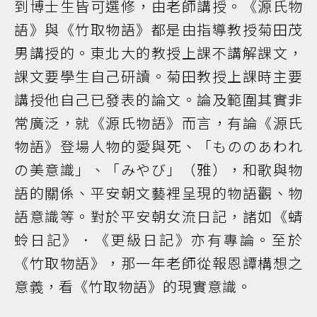
到博士生皆可選修，由老師講授。《源氏物
語》與《竹取物語》都是由指導教授菊田茂
男講授的。東北大的教授上課不講解課文，
課文要學生自己研讀。菊田教授上課時主要
講授他自己已發表的論文。論及範圍其實非
常廣泛，就《源氏物語》而言，有論《源氏
物語》登場人物的愛與死、「もののあわれ
の美意識」、「みやび」（雅），和歌與物
語的關係、平安朝文藝裡呈現的物語觀、物
語意識等。對於平安朝女流日記，諸如《蜻
蛉日記》．《更級日記》亦有專論。至於
《竹取物語》，那一年老師從報恩譚構想之
意義，看《竹取物語》的現實意識。