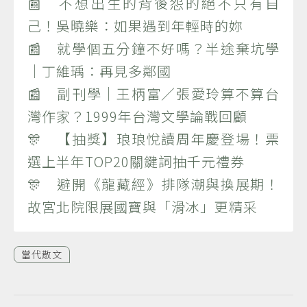
📰 不想出生的背後怨的絕不只有自
己！吳曉樂：如果遇到年輕時的妳
📰 就學個五分鐘不好嗎？半途棄坑學
｜丁維瑀：再見多鄰國
📰 副刊學｜王柄富／張愛玲算不算台
灣作家？1999年台灣文學論戰回顧
🎊 【抽獎】琅琅悅讀周年慶登場！票
選上半年TOP20關鍵詞抽千元禮券
🎊 避開《龍藏經》排隊潮與換展期！
故宮北院限展國寶與「滑冰」更精采
當代散文