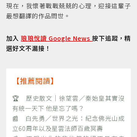
現在，我懷著戰戰兢兢的心理，迎接這輩子
最想翻譯的作品問世。
加入
琅琅悅讀 Google News
按下追蹤，精
選好文不漏接！
【推薦閱讀】
🏆 歷史散文｜徐望雲／秦始皇其實沒
有統一天下 他是忘了嗎？
📰 白先勇／世界之光：紀念佛光山成
立60周年以及星雲法師百歲冥壽