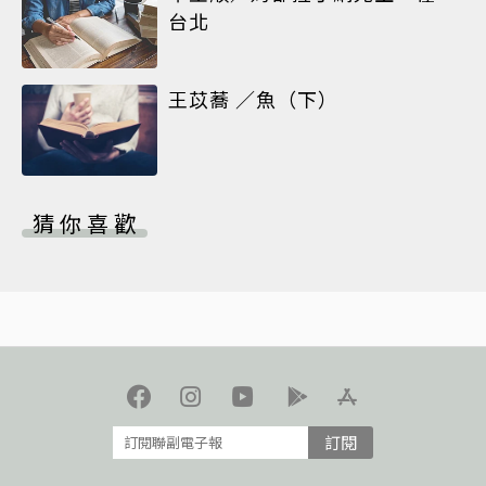
台北
王苡蕎 ／魚（下）
猜你喜歡
訂閱