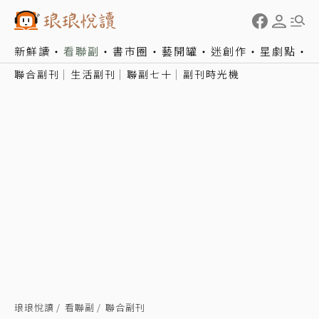
新鮮讀
看聯副
書市圈
藝開罐
迷創作
星劇點
聯合副刊
生活副刊
聯副七十
副刊時光機
琅琅悅讀
看聯副
聯合副刊