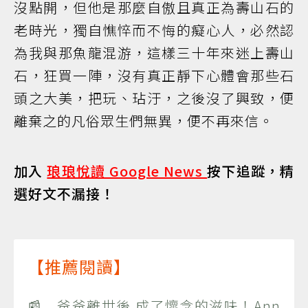
沒點開，但他是那麼自傲且真正為壽山石的
老時光，獨自憔悴而不悔的癡心人，必然認
為我與那魚龍混游，這樣三十年來迷上壽山
石，狂買一陣，沒有真正靜下心體會那些石
頭之大美，把玩、玷汙，之後沒了興致，便
離棄之的凡俗眾生們無異，便不再來信。
加入
琅琅悅讀 Google News
按下追蹤，精
選好文不漏接！
【推薦閱讀】
📰 爸爸離世後 成了懷念的滋味！Ann