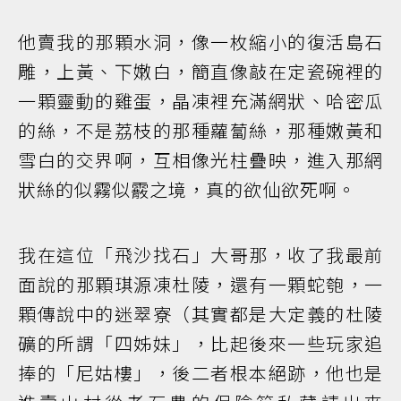
他賣我的那顆水洞，像一枚縮小的復活島石
雕，上黃、下嫩白，簡直像敲在定瓷碗裡的
一顆靈動的雞蛋，晶凍裡充滿網狀、哈密瓜
的絲，不是荔枝的那種蘿蔔絲，那種嫩黃和
雪白的交界啊，互相像光柱疊映，進入那網
狀絲的似霧似霰之境，真的欲仙欲死啊。
我在這位「飛沙找石」大哥那，收了我最前
面說的那顆琪源凍杜陵，還有一顆蛇匏，一
顆傳說中的迷翠寮（其實都是大定義的杜陵
礦的所謂「四姊妹」，比起後來一些玩家追
捧的「尼姑樓」，後二者根本絕跡，他也是