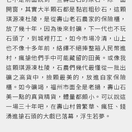
開窗，其實大半顆石都是黏岩粗砂石，這顆
琪源凍杜陵，是從壽山老石農家的保險櫃，
放了幾十年，因為後來封礦，下一代也不玩
石頭了，到城裡打工，如今市場冷清，山上
也不像十多年前，絡繹不絕捧整箱人民幣進
村，瘋搶他們手中可能藏留的田黃。或像我
這顆琪源凍杜陵，石農們幾代最懂從一批出
礦之高貨中，撿顆最美的，放進自家保險
櫃。如今礦竭，福州市面全是老撾，壽山石
美一點的真貨精貨，體量都頗小。可以說這
一場三十年吧，在壽山村曾繁華、瘋狂、錢
湧進搶石頭的大戲已落幕，浮生若夢。