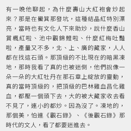
有一晚他聊起，為什麼壽山大紅袍會炒起
來？那是在鱟箕那發坑，這種結晶紅特別漂
亮，當時也有文化人下來助炒，說什麼香山
賞楓紅啦、池中觀錦鯉啦、什麼紅梅吐豔
啦，產量又不多，北、上、廣的藏家，人人
都在找這石頭。那頂級的不比現在的暗黑凍
地，那時我看了真的也被迷倒，他們說像一
朵一朵的大紅牡丹在那石章上綻放的靈動，
真的當時頂級的，把頂級的巴林雞血昌化雞
血，都壓一個頭下去，大的被大藏家收去看
不見了，連小的都炒。因為沒了。凍地的，
那個美，怕連《觀石錄》、《後觀石錄》那
時代的文人，看了都要迷進去。