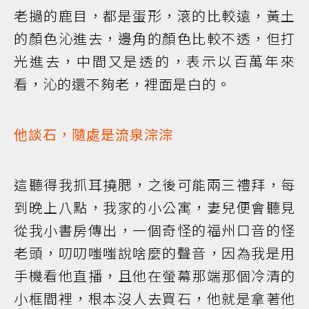
老撾的鹿目，都是蛋形，滾的比較遠，黃土
的顏色沁進去，邊角的顏色比較不透，但打
光進去，中間又是透的，表示以百萬年來
看，沁的還不夠老，裡面是白的。
他談石，隨處是流泉淙淙
這聽得我抓耳撓腮，之後可能兩三禮拜，每
到晚上八點，我家的小公寓，妻兒便會聽見
從我小書房傳出，一個奇怪的福州口音的怪
老頭，叨叨嗤嗤說啥麼的聲音，因為我是用
手機看他直播，且他在螢幕那端那個冷清的
小框間裡，根本沒人去買石，他就是拿著他