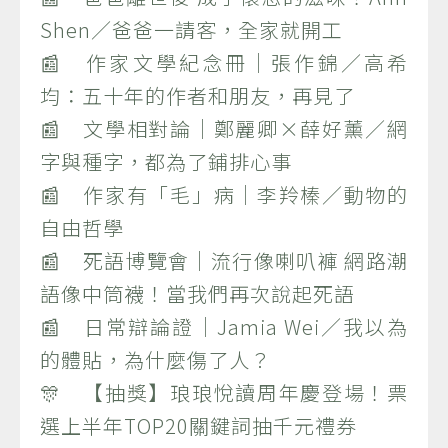
Shen／爸爸一請客，全家就開工
📰 作家文學紀念冊｜張作錦／高希
均：五十年的作者和朋友，再見了
📰 文學相對論｜鄭麗卿×薛好薰／網
字與種字，都為了鋪排心事
📰 作家有「毛」病｜李羚榛／動物的
自由哲學
📰 死語博覽會｜流行像喇叭褲 網路潮
語像中筒襪！當我們再次說起死語
📰 日常辯論證｜Jamia Wei／我以為
的體貼，為什麼傷了人？
🎊 【抽獎】琅琅悅讀周年慶登場！票
選上半年TOP20關鍵詞抽千元禮券