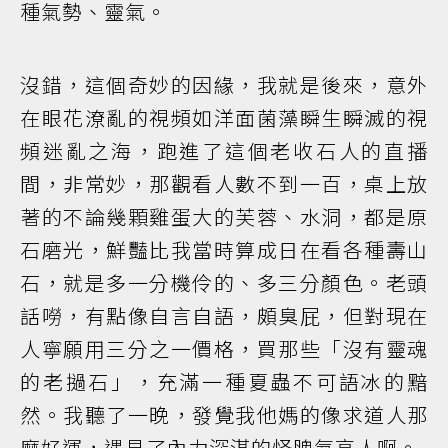
種氣勢、靈氣。
沒錯，這個奇妙的因緣，我就是後來，意外
在眼花潦亂的視頻如洋面菌藻瞬生瞬滅的視
頻迷亂之海，跑進了這個老收石人的直播
間，非常妙，那觀看人數不到一百，桌上放
著的不論幾顆雞蛋大的芙蓉、水洞，都是原
石磨光，鮮豔比我當時算成日在看各種壽山
石，就是多一分機伶的、多三分顏色。老頭
話嘮，有點像自言自語，頗臭屁，但對現在
人寧願用三分之一價格，買那些「沒有靈魂
的老撾石」，充滿一種夏蟲不可語冰的黯
然。我聽了一晚，發覺我他媽的像求道人那
麼好運，遇見了內力深湛的怪脾氣高人啊。