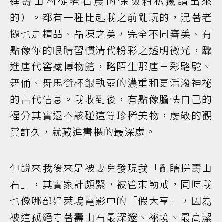
進壽山村從老石農的保險箱私藏請出來
的）。都有一種比起我之前亂玩的，混著老
撾也是精品、晶凍之美，完全不同審美、有
點像你的眼睛習慣清代粉彩之透明微光，驟
進唐代窖藏博物館，略陌生那唐三彩駱駝、
舞俑、舞馬銜杯銀執壺的濃重和更活潑神祕
的古代信息。我收到後，有點像膽怯自己的
福分其實還不該碰這等珍稀美物，虔敬的觀
賞許久，就藏進書櫃的最深處。
但說來我後來是被妻兒發現我「亂瞎拼壽山
石」，其實家計頗緊，被管束勒戒，同時我
也像哪部好萊塢電影中的「假大亨」，因為
被這孤絕守著壽山石最深邃、祕境、最高潔