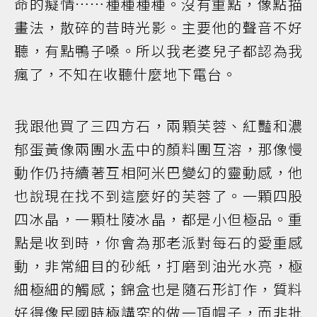
命的癡情……種種種種。沒有重點，像點描
畫法，散碎的昔時光影。主要他的聲音不好
聽，有點鴨子嗓。所以我老婆兒子都認為我
瘋了，不知在收聽什麼地下電台。
我跟他買了三四方石，兩顆芙蓉、紅豔和濃
郁蛋黃像兩團水盂中的顏料團互溶，那像慢
動作仍持續著互相阿米巴變幻的靈動感，他
也說現在找不到這麼好的芙蓉了。一顆四股
四冰晶，一顆杜陵冰晶，都是小但極品。重
點是收到時，你會為那老派對每石的愛重感
動，非常細目的砂紙，打磨到油光水亮，極
細極細的觸感；錦盒也是隨石形訂作，質料
好得像民國時極講究的做一頂帽子，而非批