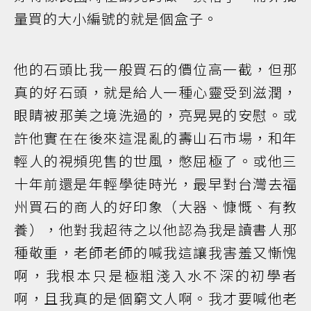
量買的大小編號的就是個盒子。
他的石頭比我一般買石的價位高一截，但那
真的好石頭，就是給人一種心靈受到滋潤，
眼睛被那美之境洗過的，亮晃晃的安慰。或
許他實在在後來這混亂的壽山石市場，和年
輕人的視頻兜售的世風，憋屈極了。或他三
十年前還是年輕學徒時光，最早對台灣去福
州買石的商人的好印象（大器、慷慨、有教
養），他對我超待之以他認為我是讀書人那
種敬重，老師老師的喊我這讓我害羞又慚愧
啊，我根本只是極粗淺入水不深的初學者
啊，且我真的是個窮文人啊。我才要喊他老