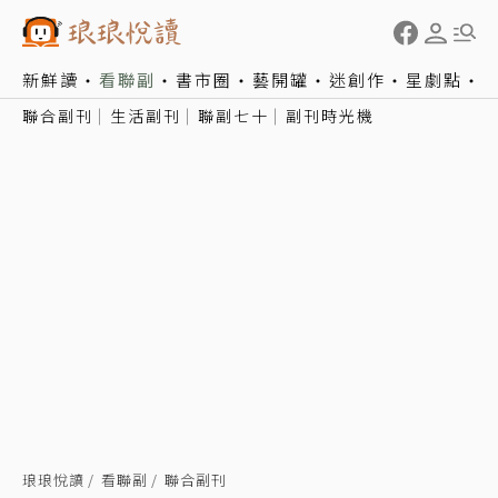
新鮮讀
看聯副
書市圈
藝開罐
迷創作
星劇點
聯合副刊
生活副刊
聯副七十
副刊時光機
琅琅悅讀
看聯副
聯合副刊