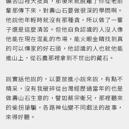
礦去山裡大批買，那後來就脫離了你從老前
輩那傳下來，對壽山石要做很深的學問啊。
他說他年輕時就沒有那種貪，所以做了一輩
子還是這麼清苦。但他自負認識的人沒人像
他能在現在混亂的市場，能火眼金睛找到真
的可以傳家的好石頭，他認識的人也就他能
進山上，從石農那裡拿到不世出的藏石。
說實話他說的，以要放進小說來說，有點不
精采，沒有我破碎從台灣經歷過當年的也是
做壽山石生意的，譬如蔡宗衛兄，那裡聽來
的偷拐搶騙，各路神仙變不同戲法的故事，
來得好聽。