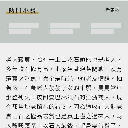
熱門小說
老人寂寞，恰有一上山收石頭的也是老人，
多年收石極有品，來家坐著泡茶閒聊，沒有
窺寶之浮躁，完全是時光中的老友情誼。抽
著菸，石農老人發發子女的牢騷，罵罵當年
那整列火車皮倒賣巴林凍石的江浙商人，現
今那些炒老撾石的石商，因為這收石人對老
壽山石之極品鑑賞也是真正懂之過來人，兩
人噓嘆感懷。收石人最後，起身要告辭了，