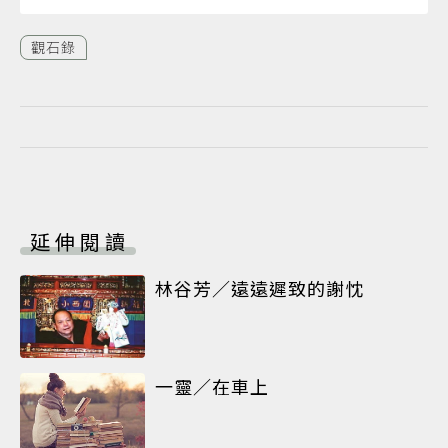
觀石錄
延伸閱讀
林谷芳／遠遠遲致的謝忱
一靈／在車上