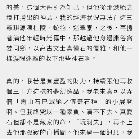
的美，這個大哥引為知己，但他從那滅絕之
境打撈出的神品，我的經濟狀況無法在這三
顆琪源凍杜陵、蛇匏、迷翠寮，之後，再撐
著演他年輕時光霧中，那越過他身邊庸俗貪
婪同鄉，以高古文士真懂石的優雅，和他一
樣淚眼迷離的收下那些神石啊。
真的，我若是有豐盈的財力，持續跟他再收
個三十方這樣的夢幻逸品，我老來真可以弄
個「壽山石已滅絕之傳奇石種」的小展覽
啊。但我終究以一種辜負、演不下去、真愛
石但卻不是藏家的命，「玩消失」，再不上
去他那孤寂的直播間。他來過一個訊息，我