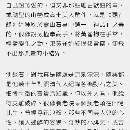
自己超珍愛的，但又非那些雕古獸鈕的章，
或隨型的山巒或高士美人雕件，就是《觀石
錄》這種耽於壽山石萬中選一「神品」之美
的，很像說太極拳高手，將黃雀拘在手掌，
輕盈變化之勁，那黃雀始終撲翅靈竄，卻飛
不出那柔暈的小結界。
他談石，對我真是隨處是流泉淙淙，隨興都
是他幾十年對照清代人紀錄各礦動石之美、
細微特徵的寶貴活知識，但以外人看，他說
得支離破碎、很像養老院某個瘋老頭在回憶
此生，曾經浮花浪蕊，那些不同美人兒的心
性、讓人迷醉的容貌、奇妙的小脾氣，或苦