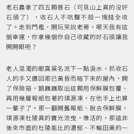
老石農拿了四五顆普石（可見山上真的沒好
石頭了），收石人不吭聲不殺一塊錢全收
了。走到門檻，開玩笑說老哥，哪天我有這
個幸運，你拿幾個你自己收藏的好石頭讓我
開開眼吧？
老人混濁的眼窩莫名流下一點淚水，抓收石
人的手又鑽回那已黃昏而暗下來的屋內，開
了保險箱，顫巍巍取出這顆用保鮮膜包覆、
再用幾層報紙包著的琪源凍，在他手上也算
一輩子了。那一翻開舊報紙、脫去保鮮膜，
琪源凍杜陵真的寶光流曳，像活的，那遠非
後來市面的杜陵能比的濃郁、不輸田黃的一