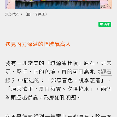
飛沙找石。（圖／可樂王）
遇見內力深湛的怪脾氣高人
我有一非常美的「琪源凍杜陵」原石，非常
沉、壓手，它的色境，真的可用高兆《
觀石
錄
》中描述的：「郊原春色，桃李蔥蘢」，
「凍雨欲垂，夏日蒸雲、夕陽拖水」，兩個
拳頭握起併靠，形廓如孔明冠。
它不是前面說到一些壽山石的原石，除一面