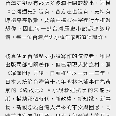
台灣史卻沒有那麼多波瀾壯闊的故事，連橫
《台灣通史》沒有，各方志也沒有，史料有
時還零零散散，要藉由檔案在字裡行間推敲
想像。因此每一部台灣歷史小說都應該珍
惜，每一位台灣歷史小說作家都值得讚許。
錢真便是台灣歷史小說寫作的佼佼者，雖只
出版兩部相關著作，但已顯現大將之材。繼
《羅漢門》之後，日前推出以一九一二年，
日本人統治台灣第十八年的林圮埔事件為背
景的《緣故地》。小說敘述抗爭的來龍去
脈，描繪那個時代，新政權、新知識、新事
物、新觀念為台灣人帶來的不安與困惑，同
時兼敘官方與民眾、日本人與台灣人的互不