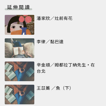
延伸閱讀
潘家欣／灶前有花
李律／黏巴達
辛金順／姆都拉丁納先生•在
台北
王苡蕎 ／魚（下）