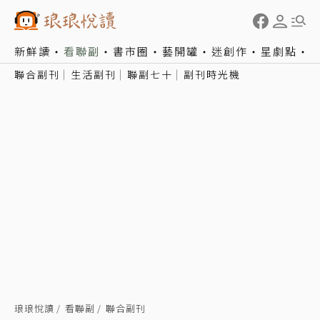
新鮮讀
看聯副
書市圈
藝開罐
迷創作
星劇點
聯合副刊
生活副刊
聯副七十
副刊時光機
琅琅悅讀
看聯副
聯合副刊