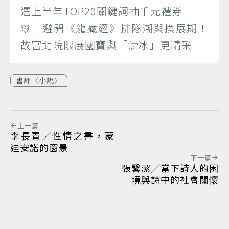
選上半年TOP20關鍵詞抽千元禮券
🎊 避開《龍藏經》排隊潮與換展期！
故宮北院限展國寶與「滑冰」更精采
書評〈小說〉
上一篇
李長青／性情之書，蒙
迪安諾的窗景
下一篇
張馨潔／當下詩人的困
境與詩中的社會關懷