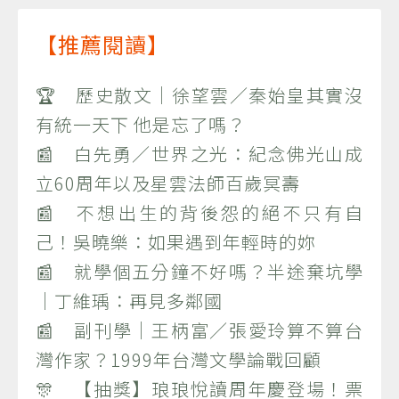
【推薦閱讀】
🏆 歷史散文｜徐望雲／秦始皇其實沒
有統一天下 他是忘了嗎？
📰 白先勇／世界之光：紀念佛光山成
立60周年以及星雲法師百歲冥壽
📰 不想出生的背後怨的絕不只有自
己！吳曉樂：如果遇到年輕時的妳
📰 就學個五分鐘不好嗎？半途棄坑學
｜丁維瑀：再見多鄰國
📰 副刊學｜王柄富／張愛玲算不算台
灣作家？1999年台灣文學論戰回顧
🎊 【抽獎】琅琅悅讀周年慶登場！票