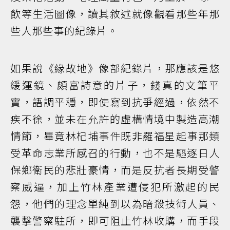
飲等生活圖像，讀其敘述就像觀看那些年那
些人那些事的紀錄片。
如果說《緣故地》像部紀錄片，那應該是悠
緩運鏡、頗富詩意的片子，錢真的文筆平
實，語調平穩，即使寫到抗爭經過，依然不
疾不徐，並未在允許的虛構情境中製造高潮
情節，畢竟林杞埔事件既非羅福星起事那類
受革命志業所感召的行動，也不是驅逐日人
保鄉衛民的悲壯豪情，而是反抗者長期受警
察威逼，加上竹林產業遭侵犯所激起的民
怨，他們的理念單純到以為暗殺技術人員、
襲擊警察駐所，即可阻止竹林收購，而手段