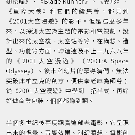
類接觸》、《Blade Runner》、《異形》、
《星際大戰》和它們的續集等，都見到
《2001太空漫遊》的影子。但是這麼多年
來，以探測太空為主題的電影和電視劇，設
計出來的太空梭、太空站等等，在構想、造
型、功能等方面，均遠遠及不上一九六八年
的《2001太空漫遊》（2001:A Space
Odyssey）。後來科幻片的眾導演們，無法
突破庫柏立克的創意，便供奉老庫為師尊；
從《2001太空漫遊》中學到一招半式，再好
好做商業包裝，個個都賺到翻。
半個多世紀後再度觀賞這部老電影，它呈現
出來的視覺、音響效果、科幻臆想、電影創