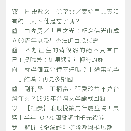
🏆 歷史散文｜徐望雲／秦始皇其實沒
有統一天下 他是忘了嗎？
📰 白先勇／世界之光：紀念佛光山成
立60周年以及星雲法師百歲冥壽
📰 不想出生的背後怨的絕不只有自
己！吳曉樂：如果遇到年輕時的妳
📰 就學個五分鐘不好嗎？半途棄坑學
｜丁維瑀：再見多鄰國
📰 副刊學｜王柄富／張愛玲算不算台
灣作家？1999年台灣文學論戰回顧
🎊 【抽獎】琅琅悅讀周年慶登場！票
選上半年TOP20關鍵詞抽千元禮券
🎊 避開《龍藏經》排隊潮與換展期！