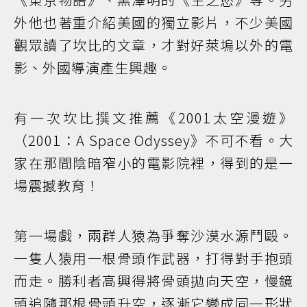
外他也著重介紹美國的獨立影片，不少美國
觀眾讀了坎比的文章，才對好萊塢以外的電
影、外國導演產生興趣。
有一次坎比撰文推薦《2001太空漫遊》
（2001：A Space Odyssey》不可不看。大
家在那間陰暗窄小的電影院裡，得到的是一
場震撼教育！
第一場戲，兩群人猿為爭奪沙漠水源鬥毆。
一隻人猿用一根骨頭作武器，打得對手抱頭
而走。勝利者高興得將骨頭拋向天空，慢鏡
頭追隨那根骨頭升空，逐漸它變成同一形狀