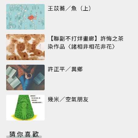
王苡蕎／魚（上）
【聯副不打烊畫廊】許悔之茶
染作品〈諸相非相花非花〉
許正平／異鄉
幾米／空氣朋友
猜你喜歡