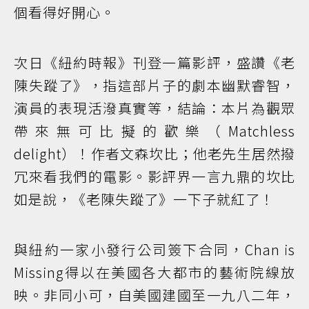
個看得好開心。
次日《紐約時報》刊登一篇影評，盛讚《老
陳失蹤了》，指這部片子的劇本幽默睿智，
演員的表現活潑真實等，結論：本片為觀眾
帶來無可比擬的歡樂（Matchless
delight）！作者文森坎比；他老先生居然撥
冗來看我們的電影。影評界一言九鼎的坎比
如是說，《老陳失蹤了》一下子就紅了！
與紐約一家小發行公司簽下合同，Chan is
Missing得以在美國各大都市的藝術院線放
映。非同小可，自美國建國至一九八二年，