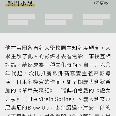
熱門小說
他在美國各著名大學校園中知名度頗高，大
學生讀了此人的影評才去看電影，事後互相
討論，蔚然成為一種文化時尚。自一九六○
年代起，坎比推薦歐洲新寫實主義電影導
演、日本名導演的作品，如早期義大利狄希
加的《單車失竊記》、瑞典柏格曼的《處女
之泉》（The Virgin Spring）、義大利安東
尼奧尼的Blow Up，也介紹過小津安二郎的
《東京物語》、黑澤明的《生之慾》等。另