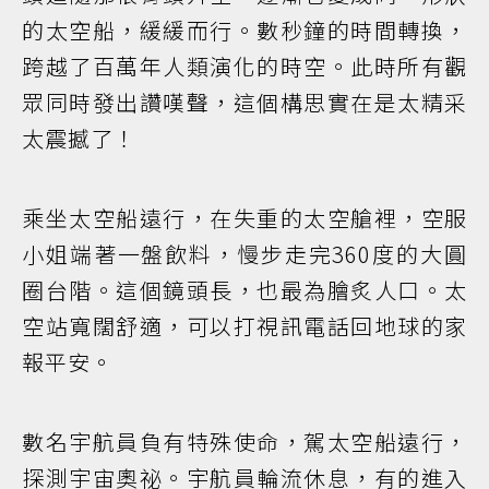
的太空船，緩緩而行。數秒鐘的時間轉換，
跨越了百萬年人類演化的時空。此時所有觀
眾同時發出讚嘆聲，這個構思實在是太精采
太震撼了！
乘坐太空船遠行，在失重的太空艙裡，空服
小姐端著一盤飲料，慢步走完360度的大圓
圈台階。這個鏡頭長，也最為膾炙人口。太
空站寬闊舒適，可以打視訊電話回地球的家
報平安。
數名宇航員負有特殊使命，駕太空船遠行，
探測宇宙奧祕。宇航員輪流休息，有的進入