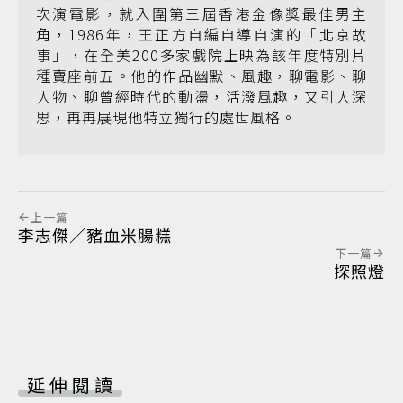
次演電影，就入圍第三屆香港金像獎最佳男主
角，1986年，王正方自編自導自演的「北京故
事」，在全美200多家戲院上映為該年度特別片
種賣座前五。他的作品幽默、風趣，聊電影、聊
人物、聊曾經時代的動盪，活潑風趣，又引人深
思，再再展現他特立獨行的處世風格。
上一篇
李志傑／豬血米腸糕
下一篇
探照燈
延伸閱讀