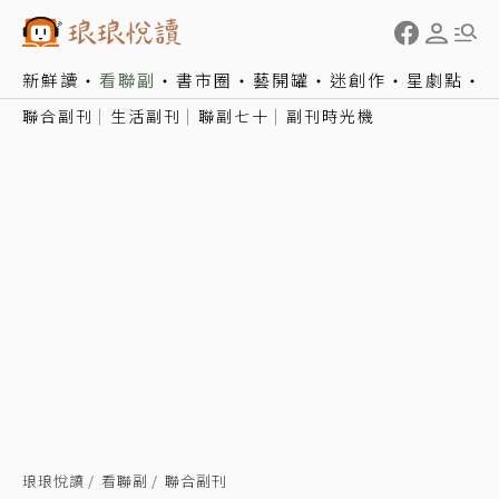
新鮮讀
看聯副
書市圈
藝開罐
迷創作
星劇點
聯合副刊
生活副刊
聯副七十
副刊時光機
琅琅悅讀
看聯副
聯合副刊