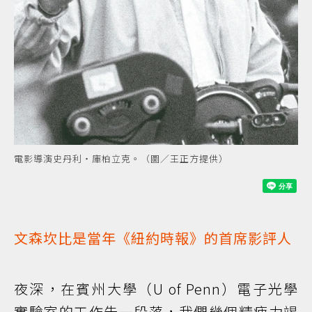
電影導演史丹利‧庫柏立克。（圖／王正方提供）
文森坎比是當年《紐約時報》的首席影評人
夜深，在賓州大學（U of Penn）電子光學
實驗室的工作告一段落，我們幾個精疲力竭