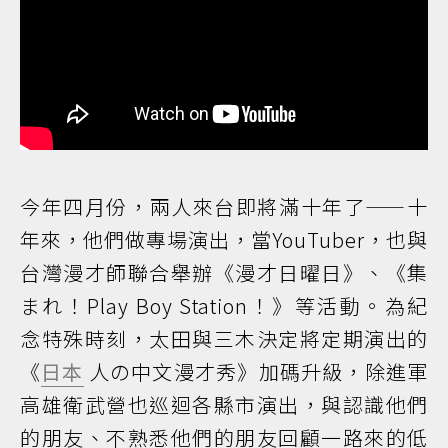
今年四月份，兩人來台即將滿十年了——十
年來，他們做專場演出，當YouTuber，也與
台灣漫才師聯合舉辦《漫才日曜日》、《集
まれ！Play Boy Station！》等活動。為紀
念特殊時刻，太田與三木決定將定期演出的
《
日本
人の中文漫才秀》加碼升級，除進軍
高雄衛武營也巡迴各縣市演出，與認識他們
的朋友、不熟悉他們的朋友回顧一路來的低