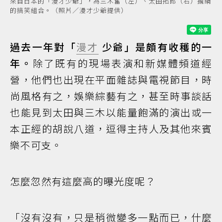
來自日本的「漫才少爺」，為三木奮（左）、太田拓郎（右）擔綱
的搞笑組合。（照片／漫才少爺提供）
過去一年對「
漫才
少爺」是頗有收穫的一
年。
除了既有的現場表演和新媒體頻道經
營，他們也出現在平面雜誌與電視節目，時
尚風格有之，娛樂綜藝有之，甚至時事談話
也能見到太田與三木以能量飽滿的演出或一
本正經的胡說八道，逗得主持人及其他來賓
樂不可支。
怎麼忽然有這麼高的曝光度呢？
「沒有沒有，只是稍微變多一點而已，什麼