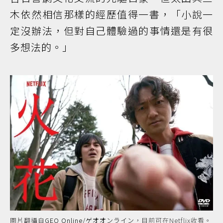
木依然相信那樣的經歷值得一書，「小說一
定沒辦法，但對自己體驗過的事情還是有很
多想法的。」
圖片翻攝自
GEO Online/ゲオオンライン
，目前可在Netflix收看。