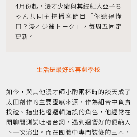
4月份起，漫才少爺與其經紀人亞子ち
ゃん共同主持播客節目「你聽得懂
ㄇ？漫才少爺トーク」，每周五固定
更新。
生活是最好的喜劇學校
如今，與其他漫才師小酌兩杯時的談天成了
太田創作的主要靈感來源，作為組合中負責
找碴、指出搭檔邏輯錯誤的角色，他經常在
閒聊間測試吐槽台詞，遇到迴響好的便納入
下一次演出。而在團體中專門裝傻的三木，