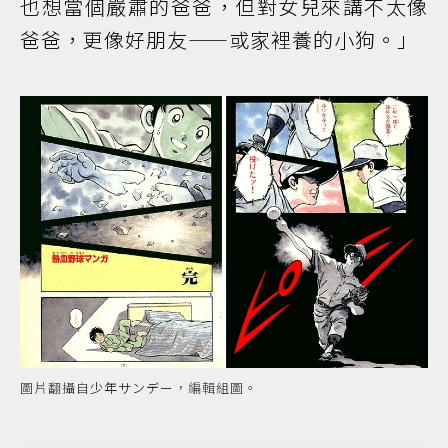
也想當個嚴肅的爸爸，但對女兒來講不太像
爸爸，更像好朋友——或家裡養的小狗。」
圖片翻攝自
少年サンデー
，編輯組圖。