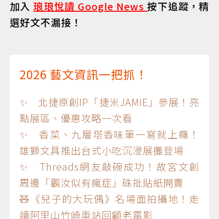
加入
琅琅悅讀 Google News
按下追蹤，精
選好文不漏接！
2026 藝文資訊一把抓！
✨ 北捷原創IP「捷米JAMIE」參展！亮
點展區、優惠攻略一次看
✨ 香菜、九層塔香味筆一寫就上癮！
雄獅文具推出台式小吃沉浸展攤登場
✨ Threads網友敲碗成功！故宮文創
周邊「觀汝似有瘋症」硃批貼紙開賣
🧸《兒子的大玩偶》名場面拍攝地！走
讀阿里山竹崎車站回顧老電影