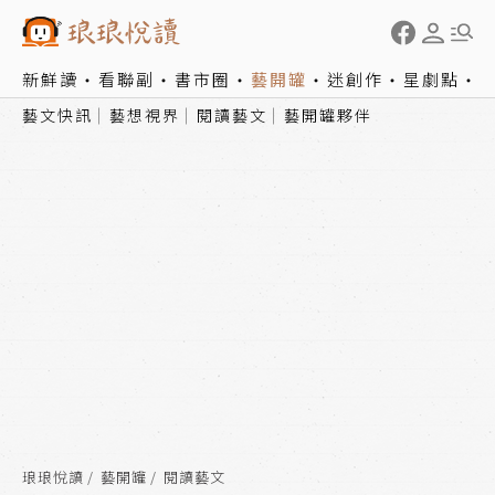
新鮮讀
看聯副
書市圈
藝開罐
迷創作
星劇點
藝文快訊
藝想視界
閱讀藝文
藝開罐夥伴
琅琅悅讀
藝開罐
閱讀藝文