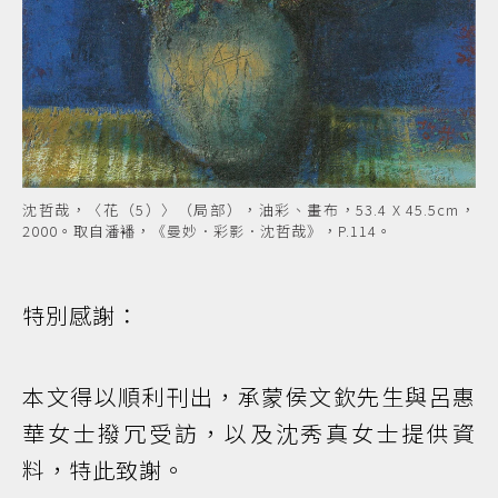
沈哲哉，〈花（5）〉（局部），油彩、畫布，53.4 X 45.5cm，
2000。取自潘襎，《曼妙．彩影．沈哲哉》，P.114。
特別感謝：
本文得以順利刊出，承蒙侯文欽先生與呂惠
華女士撥冗受訪，以及沈秀真女士提供資
料，特此致謝。