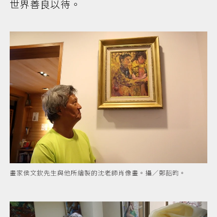
世界善良以待。
畫家侯文欽先生與他所繪製的沈老師肖像畫。攝／鄭韶昀。