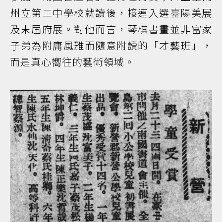
州立第二中學校就讀後，接連入選臺陽美展
及末屆府展。對他而言，琴棋書畫並非富家
子弟為附庸風雅而隨意附讀的「才藝班」，
而是真心嚮往的藝術領域。