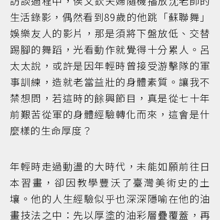
訪談過程中，侯文欽夫婦隨機播放沈老師的
生活錄影，偶然看到89歲的他跳「蘇聯舞」
娛樂友人的影片，那是須將下盤放低、交替
踢腳的舞蹈，光看動作就覺得十分累人。呂
太太說，或許是因年輕時曾接受游擊隊的軍
事訓練，造就老當益壯的身體素質。讓我不
禁想問，若這時的餘興節目，真是從七十年
前艱苦從軍的身體經驗轉化而來，這會是什
麼樣的生命厚度？
年輕時走過動盪的大時代，未能如願前往日
本習畫，卻因教學豐沃了臺灣美術史的土
壤。他的人生經驗似乎也深深隱喻在他的油
畫技法之中：先以厚塗的油彩層疊覆蓋，再