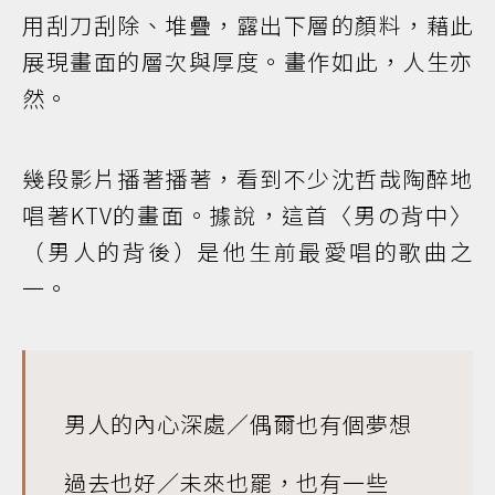
用刮刀刮除、堆疊，露出下層的顏料，藉此
展現畫面的層次與厚度。畫作如此，人生亦
然。
幾段影片播著播著，看到不少沈哲哉陶醉地
唱著KTV的畫面。據說，這首〈男の背中〉
（男人的背後）是他生前最愛唱的歌曲之
一。
男人的內心深處／偶爾也有個夢想
過去也好／未來也罷，也有一些