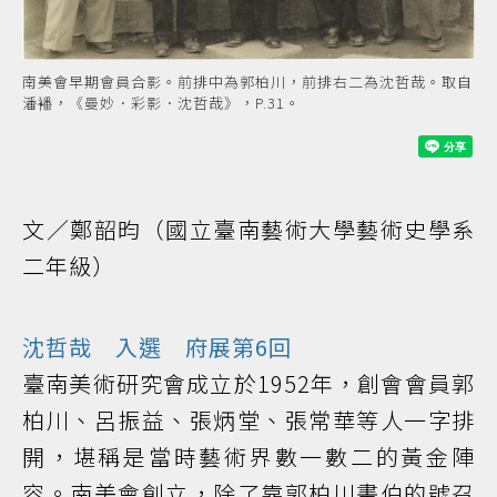
南美會早期會員合影。前排中為郭柏川，前排右二為沈哲哉。取自
潘襎，《曼妙．彩影．沈哲哉》，P.31。
文／鄭韶昀（國立臺南藝術大學藝術史學系
二年級）
沈哲哉 入選 府展第6回
臺南美術研究會成立於1952年，創會會員郭
柏川、呂振益、張炳堂、張常華等人一字排
開，堪稱是當時藝術界數一數二的黃金陣
容。南美會創立，除了靠郭柏川畫伯的號召