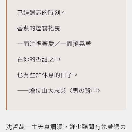
已經遺忘的時刻。
香菸的煙霧搖曳
一面注視著愛／一面搖晃著
在你的香甜之中
也有些許休息的日子。
——増位山大志郎〈男の背中〉
沈哲哉一生天真爛漫，鮮少聽聞有執著過去