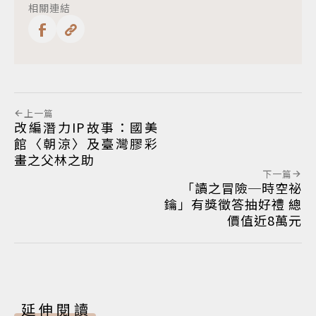
相關連結
上一篇
改編潛力IP故事：國美
館〈朝涼〉及臺灣膠彩
畫之父林之助
下一篇
「讀之冒險─時空祕
鑰」有獎徵答抽好禮 總
價值近8萬元
延伸閱讀