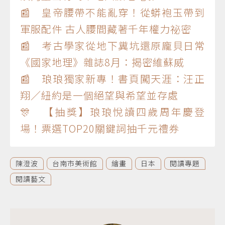
📰 皇帝腰帶不能亂穿！從蟒袍玉帶到
軍服配件 古人腰間藏著千年權力祕密
📰 考古學家從地下糞坑還原龐貝日常
《國家地理》雜誌8月：揭密維蘇威
📰 琅琅獨家新專！書頁闖天涯：汪正
翔／紐約是一個絕望與希望並存處
🎊 【抽獎】琅琅悅讀四歲周年慶登
場！票選TOP20關鍵詞抽千元禮券
陳澄波
台南市美術館
繪畫
日本
閱讀專題
閱讀藝文