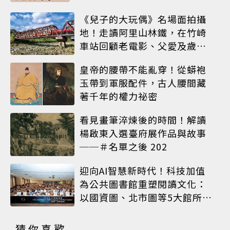
《兒子的大玩偶》名場面拍攝
地！走讀阿里山林鐵，在竹崎
車站回顧老電影、父愛及歲月
荏苒
皇帝的腰帶不能亂穿！從蟒袍
玉帶到軍服配件，古人腰間藏
著千年的權力祕密
看見畫筆淬煉後的時間！解讀
楊啟東入選臺府展作品與故事
──＃名單之後 202
迎向AI智慧新時代！科技加值
為公共圖書館重塑閱讀文化：
以國資圖、北市圖等5大館所為
例
猜你喜歡