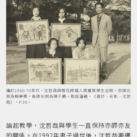
攝於1960-70年代，沈哲哉與櫻花牌個人獎獲獎學生合照。前排右
側為賴美華，後排右側為陳千鶴。取自潘襎，《曼妙．彩影．沈哲
哉》，P.36。
論起教學，沈哲哉與學生一直保持亦師亦友
的關係。在1992年妻子過世後，沈哲哉搬遷