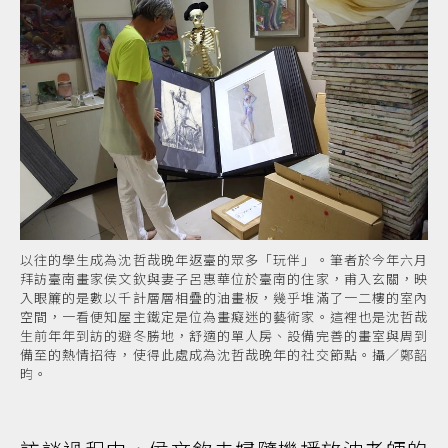
以往的學生成為沈哲哉晚年返臺的眾多「玩伴」。筆者於今年六月
拜訪臺南畫家侯文欽與妻子呂惠華位於臺南的住家，甫入玄關，映
入眼簾的是數以千計層層相疊的油畫板，幾乎堆滿了一二樓的室內
空間，一看便知屋主鐵定是位為畫癡迷的藝術家。這裡也是沈哲哉
生前年年到訪的避冬勝地，舒適的單人房、設備完善的畫室與周到
備至的熱情招待，使得此處成為沈哲哉晚年的社交節點。攝／鄭韶
昀。