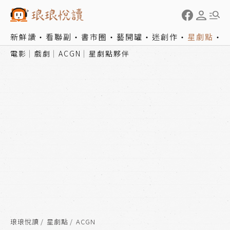
新鮮讀
看聯副
書市圈
藝開罐
迷創作
星劇點
電影
戲劇
ACGN
星劇點夥伴
琅琅悅讀
星劇點
ACGN