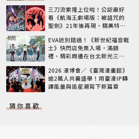
體驗
三刀流索隆上位啦！公認最好
看《航海王劇場版：被詛咒的
聖劍》21年後再現，精美特典
海報必收藏
EVA迷別錯過！《新世紀福音戰
士》快閃店免票入場，滿額
禮、精彩周邊在台北新光三越
A8限時登場
2026 漫博會／《臺灣漫畫館》
逾2萬人共襄盛舉！用臺漫IP轉
譯能量與追星潮寫下新篇章
猜你喜歡