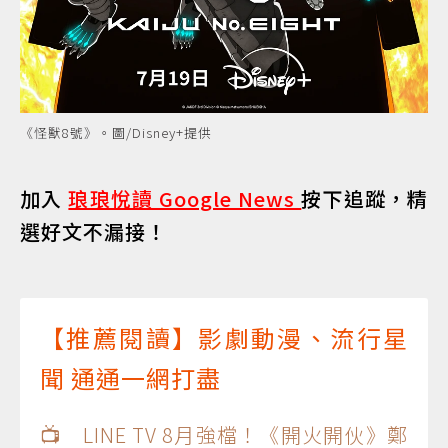
《怪獸8號》。圖/Disney+提供
加入
琅琅悅讀 Google News
按下追蹤，精
選好文不漏接！
【推薦閱讀】影劇動漫、流行星
聞 通通一網打盡
📺 LINE TV 8月強檔！《開火開伙》鄭