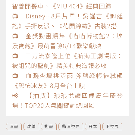
智善開餐車、《MIU 404》經典回歸
📺 Disney+ 8月片單！吳謹言《御廷
謠》手撕反派、《花開錦繡》古裝2搭
📺 金獎動畫續集《喵喵博物館2：埃
及寶藏》最萌冒險8/14歡樂獻映
📺 三刀流索隆上位《航海王劇場版：
被詛咒的聖劍》精美特典海報必收
📺 血濺杏壇桃泛雨 斧劈絳帳徒弒師
《恐怖冰友》8月全台上映
📢 【抽獎】琅琅悅讀四歲周年慶登
場！TOP20人氣關鍵詞總回顧
漫畫
改編
動畫
動漫視界
日本
IP視界