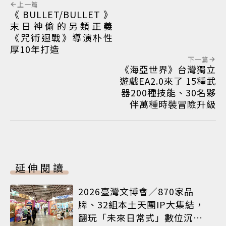
上一篇
《BULLET/BULLET》
末日神偷的另類正義
《咒術迴戰》導演朴性
厚10年打造
下一篇
《海亞世界》台灣獨立
遊戲EA2.0來了 15種武
器200種技能、30名夥
伴萬種時裝冒險升級
延伸閱讀
2026臺灣文博會／870家品
牌、32組本土天團IP大集結，
翻玩「未來日常式」數位沉浸