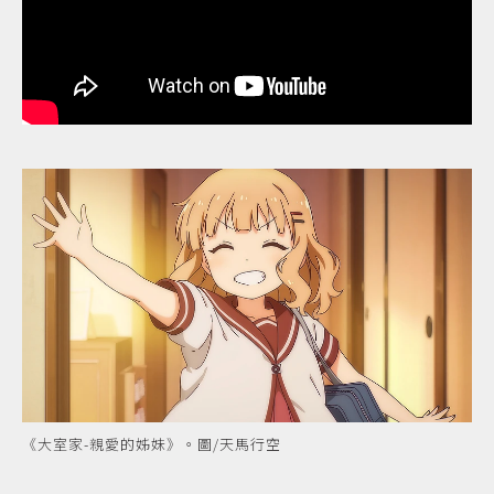
《大室家-親愛的姊妹》。圖/天馬行空