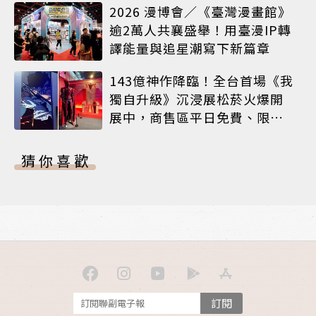
2026 漫博會／《臺灣漫畫館》
逾2萬人共襄盛舉！用臺漫IP轉
譯能量與追星潮寫下新篇章
143億神作降臨！全台首場《我
獨自升級》沉浸展松菸火爆開
展中，商售區平日免費、限定
周邊搶先看
猜你喜歡
訂閱