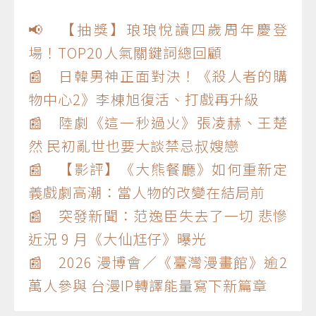
📢 【抽獎】琅琅悅讀四歲周年慶登
場！TOP20人氣關鍵詞總回顧
📰 日韓男神正面對決！《殺人者的購
物中心2》李棟旭復活、打戲再升級
📰 陸劇《這一秒過火》張凌赫、王楚
然 民初亂世也要大談禁忌叔嫂戀
📰 【影評】《大熊餐廳》如何重新定
義戲劇高潮：當人物的改變在結局前
📰 突發新聞：范逸臣失去了一切 悲慘
近況 9 月《大仙尪仔》曝光
📰 2026 漫博會／《臺灣漫畫館》逾2
萬人參與 台漫IP轉譯能量寫下新篇章