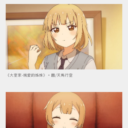
《大室家-親愛的姊妹》。圖/天馬行空