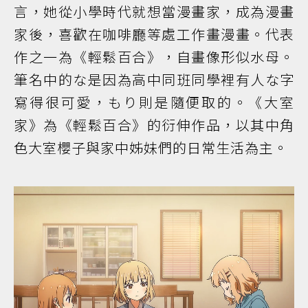
言，她從小學時代就想當漫畫家，成為漫畫
家後，喜歡在咖啡廳等處工作畫漫畫。代表
作之一為《輕鬆百合》，自畫像形似水母。
筆名中的な是因為高中同班同學裡有人な字
寫得很可愛，もり則是隨便取的。《大室
家》為《輕鬆百合》的衍伸作品，以其中角
色大室櫻子與家中姊妹們的日常生活為主。