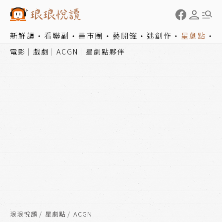
新鮮讀
看聯副
書市圈
藝開罐
迷創作
星劇點
電影
戲劇
ACGN
星劇點夥伴
琅琅悅讀
星劇點
ACGN