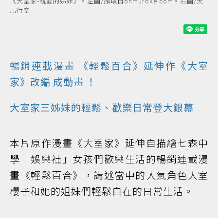
《大室家-親愛的姊妹》。左圖/擷取自ohmuroke.com。右圖/天
馬行空
暢銷連載
漫畫
《輕鬆百合》延伸作《大室
家》
改編
成
動畫
！
大室家三姊妹的輕鬆、歡樂日常登大銀幕
本片原作漫畫《大室家》延伸自描繪七森中
學「娛樂社」女孩們歡樂生活的暢銷連載漫
畫《輕鬆百合》，講述當中的人氣角色大室
櫻子和她的姐妹們輕鬆自在的日常生活。