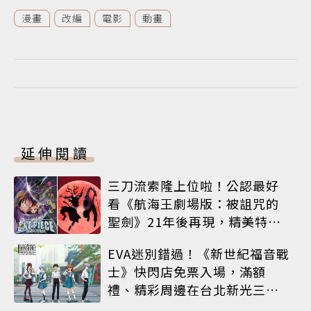
漫畫
改編
電影
動畫
延伸閱讀
三刀流索隆上位啦！公認最好
看《航海王劇場版：被詛咒的
聖劍》21年後再現，精美特典
海報必收藏
EVA迷別錯過！《新世紀福音戰
士》快閃店免票入場，滿額
禮、精彩周邊在台北新光三越
A8限時登場