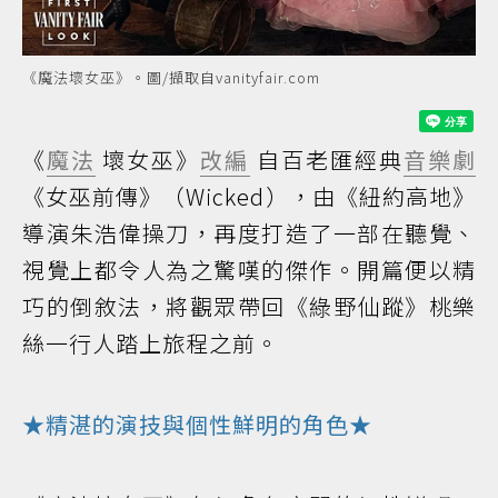
《魔法壞女巫》。圖/擷取自vanityfair.com
《
魔法
壞女巫》
改編
自百老匯經典
音樂劇
《女巫前傳》（Wicked），由《紐約高地》
導演朱浩偉操刀，再度打造了一部在聽覺、
視覺上都令人為之驚嘆的傑作。開篇便以精
巧的倒敘法，將觀眾帶回《綠野仙蹤》桃樂
絲一行人踏上旅程之前。
★精湛的演技與個性鮮明的角色★