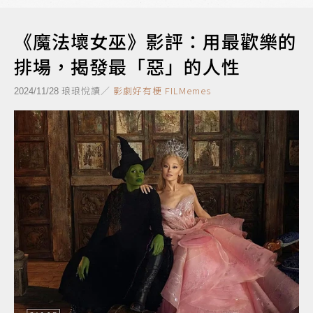
《魔法壞女巫》影評：用最歡樂的
排場，揭發最「惡」的人性
琅琅悅讀／
影劇好有梗 FILMemes
2024/11/28