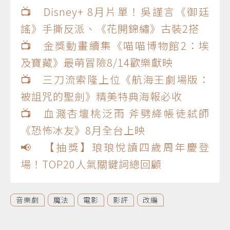
📺 Disney+ 8月片單！吳謹言《御廷
謠》手撕反派、《花開錦繡》古裝2搭
📺 金獎動畫續集《喵喵博物館2：埃
及寶藏》最萌冒險8/14歡樂獻映
📺 三刀流索隆上位《航海王劇場版：
被詛咒的聖劍》精美特典海報必收
📺 血濺杏壇桃泛雨 斧劈絳帳徒弒師
《恐怖冰友》8月全台上映
📢 【抽獎】琅琅悅讀四歲周年慶登
場！TOP20人氣關鍵詞總回顧
音樂劇
魔法
電影
影評
改編