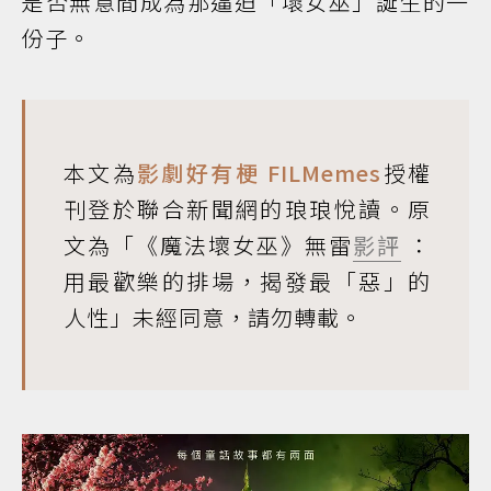
是否無意間成為那逼迫「壞女巫」誕生的一
份子。
本文為
影劇好有梗 FILMemes
授權
刊登於聯合新聞網的琅琅悅讀。原
文為「《魔法壞女巫》無雷
影評
：
用最歡樂的排場，揭發最「惡」的
人性」未經同意，請勿轉載。