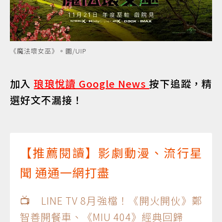
《魔法壞女巫》。圖/UIP
加入
琅琅悅讀 Google News
按下追蹤，精
選好文不漏接！
【推薦閱讀】影劇動漫、流行星
聞 通通一網打盡
📺 LINE TV 8月強檔！《開火開伙》鄭
智善開餐車、《MIU 404》經典回歸