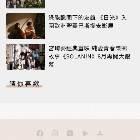
綠能醜聞下的友誼 《日光》入
圍歐洲聖賽巴斯提安影展
宮崎葵經典重映 純愛青春樂團
故事《SOLANIN》8月再闖大銀
幕
猜你喜歡