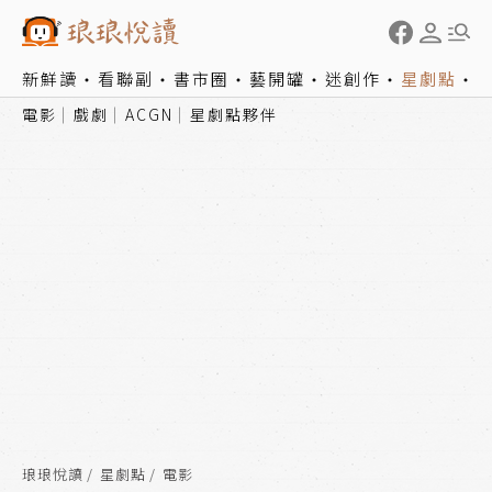
新鮮讀
看聯副
書市圈
藝開罐
迷創作
星劇點
電影
戲劇
ACGN
星劇點夥伴
琅琅悅讀
星劇點
電影