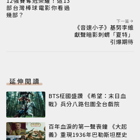
12強賽奪冠榮耀！這13
部台灣棒球電影你看過
幾部？
下一篇
《音速小子》基努李維
獻聲暗影刺蝟「夏特」
引爆期待
延伸閱讀
BTS柾國盛讚 《希望：末日血
戰》兵分八路包圍全台戲院
百年血淚的第一聲喪鐘 《大起
義》重現1936年巴勒斯坦歷史