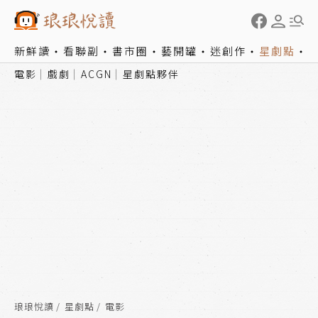
新鮮讀
看聯副
書市圈
藝開罐
迷創作
星劇點
電影
戲劇
ACGN
星劇點夥伴
琅琅悅讀
星劇點
電影