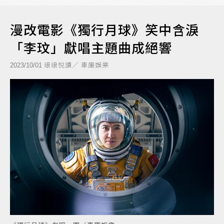
漫改電影《獨行月球》笑中含淚
「李玟」獻唱主題曲成絕響
琅琅悅讀／ 車庫娛樂
2023/10/01