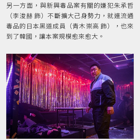
另一方面，與新興毒品案有關的嫌犯朱承哲
（李浚赫 飾）不斷擴大己身勢力，就連流通
毒品的日本黑道成員（青木崇高 飾），也來
到了韓國，讓本案規模愈來愈大。