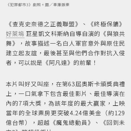
《犯罪都市3》劇照。圖／車庫娛樂
《查克史奈德之正義聯盟》、《終極保鑣》
好萊塢
巨星凱文科斯納自導自演的《與狼共
舞》，故事描述一名白人軍官意外與原住民
建立起友誼，最後甚至與他們合作對抗入侵
者，可以說是《阿凡達》的前輩！
本片叫好又叫座，在第63屆奧斯卡頒獎典禮
上，一口氣拿下包含最佳影片、最佳導演在
內的7項大獎，為該年度的最大贏家，上映
當年的全球票房更突破4.24億美金（約129
億台幣），超越《魔鬼總動員》、《回到未