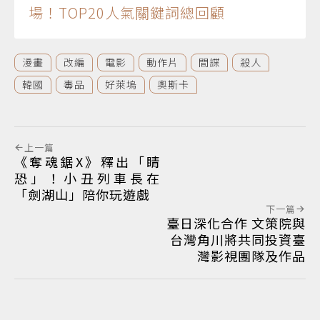
場！TOP20人氣關鍵詞總回顧
漫畫
改編
電影
動作片
間諜
殺人
韓國
毒品
好萊塢
奧斯卡
上一篇
《奪魂鋸X》釋出「睛
恐」！小丑列車長在
「劍湖山」陪你玩遊戲
下一篇
臺日深化合作 文策院與
台灣角川將共同投資臺
灣影視團隊及作品