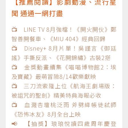
【推薦閱讀】影劇動漫、流行星
聞 通通一網打盡
📺 LINE TV 8月強檔！《開火開伙》鄭
智善開餐車、《MIU 404》經典回歸
📺 Disney+ 8月片單！吳謹言《御廷
謠》手撕反派、《花開錦繡》古裝2搭
📺 金獎動畫續集《喵喵博物館2：埃
及寶藏》最萌冒險8/14歡樂獻映
📺 三刀流索隆上位《航海王劇場版：
被詛咒的聖劍》精美特典海報必收
📺 血濺杏壇桃泛雨 斧劈絳帳徒弒師
《恐怖冰友》8月全台上映
📢 【抽獎】琅琅悅讀四歲周年慶登