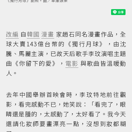
《獨行月球》劇照。圖／車庫娛樂
改編
自
韓國
漫畫
家趙石同名漫畫作品，全
球大賣143億台幣的《獨行月球》，由沈
騰、馬麗主演，已故天后歌手李玟演唱主題
曲《你留下的愛》，
電影
與歌曲皆溫暖動
人。
去年中國舉辦首映會時，李玟特地前往觀
影，看完感動不已，她笑說：「看完了，眼
睛還是腫的，太感動了，太好看了。我今天
還請化妝師要畫漂亮一點，沒想到妝都糊