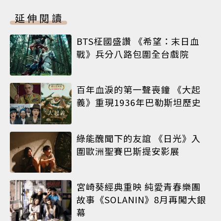
延伸閱讀
BTS柾國盛讚 《希望：末日血
戰》兵分八路包圍全台戲院
百年血淚的第一聲喪鐘 《大起
義》重現1936年巴勒斯坦歷史
綠能醜聞下的友誼 《日光》入
圍歐洲聖賽巴斯提安影展
宮崎葵經典重映 純愛青春樂團
故事《SOLANIN》8月再闖大銀
幕