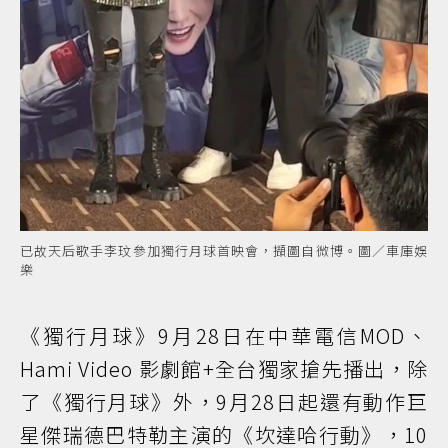
已故天后歌手李玟參加獨行月球首映會，擷圖自微博。圖／車庫娛
樂
《獨行月球》9月28日在中華電信MOD、
Hami Video 影劇館+全台獨家搶先播出，除
了《獨行月球》外，9月28日起還有動作巨
星傑瑞德巴特勒主演的《坎達哈行動》，10