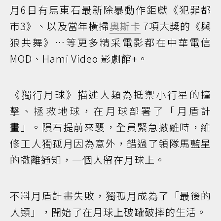
月6日有馬東石最新除暴動作鉅獻《犯罪都
市3》、以及當年橫掃
奧斯卡
7項大獎的《與
狼共舞》…等更多精采電影都在中華電信
MOD、Hami Video 影劇館+。
《獨行月球》描述人類為抵禦小行星的撞
擊、拯救地球，在月球部署了「月盾計
畫」。隕石提前來襲，全員緊急撤離時，維
修工人獨孤月因為意外，錯過了領隊馬藍星
的撤離通知，一個人留在月球上。
不料月盾計畫失敗，獨孤月成為了「最後的
人類」，開始了在月球上破罐破摔的生活。