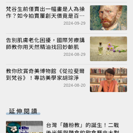
梵谷生前僅賣出一幅畫是人為操
作？如今拍賣屢創天價竟是百年
前的謀劃
2024-09-29
告別肌膚老化困擾，國際芳療講
師教你用天然精油找回妙齡肌
2024-08-29
教你欣賞奇美博物館《從拉斐爾
到梵谷》！專訪美學家胡琮淨
2024-08-20
延伸閱讀
台灣「麵粉教」的誕生！二戰
後米飯與麵食的飲食歷史大對