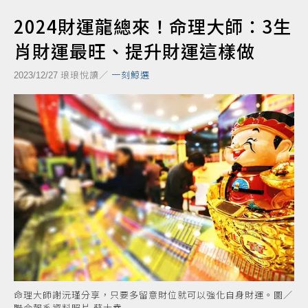
2024財運龍總來！命理大師：3生
肖財運最旺、提升財運這樣做
琅琅悅讀／
一刻鯨選
2023/12/27
命理大師謝沅瑾分享，只要多留意財位就可以強化自身財運。圖／
聯合報系資料照片 蘇士堯