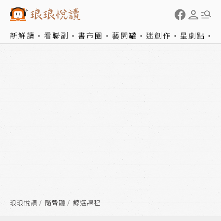
新鮮讀
看聯副
書市圈
藝開罐
迷創作
星劇點
琅琅悅讀
隨聲聽
鯨選課程