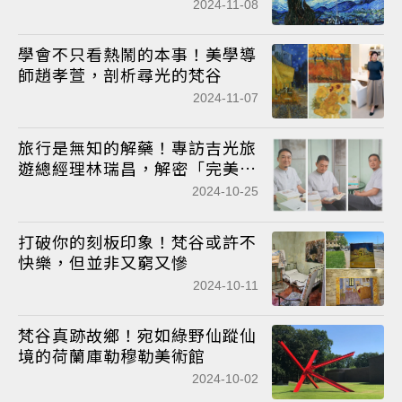
2024-11-08
學會不只看熱鬧的本事！美學導
師趙孝萱，剖析尋光的梵谷
2024-11-07
旅行是無知的解藥！專訪吉光旅
遊總經理林瑞昌，解密「完美行
程」心法
2024-10-25
打破你的刻板印象！梵谷或許不
快樂，但並非又窮又慘
2024-10-11
梵谷真跡故鄉！宛如綠野仙蹤仙
境的荷蘭庫勒穆勒美術館
2024-10-02