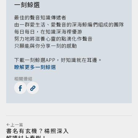
一刻鯨選
最佳的聲音知識傳遞者
由一群愛生活、愛聲音的深海鯨編們組成的團隊
每日每日，在知識深海裡優游
努力地將滋養心靈的點滴化作聲音
只願能與你分享一刻的感動
下載一刻鯨選APP，好知識就在耳邊。
瞭解更多一刻鯨選
相關連結
上一篇
書名有玄機？楊照深入
解讀村上春樹！