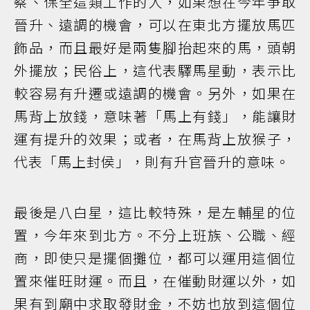
察、保全這類工作的人，如果想在今年爭取
晉升、遠調的機會，可以在東北方擺放馬匹
飾品，而且最好是兩隻腳抬起來的馬，頭朝
外擺放；民俗上，這代表驛馬星動，表示比
較容易有升遷或遠調的機會。另外，如果在
馬背上放錢，意味著「馬上有錢」，能讓財
運有提升的效果；或者，在馬背上放猴子，
代表「馬上封侯」，則有升官晉升的意味。
最後是八白星，這比較特殊，是左輔星的位
置，今年來到北方。不分上班族、公職、經
商，即使只是擺個攤位，都可以運用這個位
置來催旺財運。而且，在催動財運以外，如
果有到廟中求取發財金，不妨也放到這個位