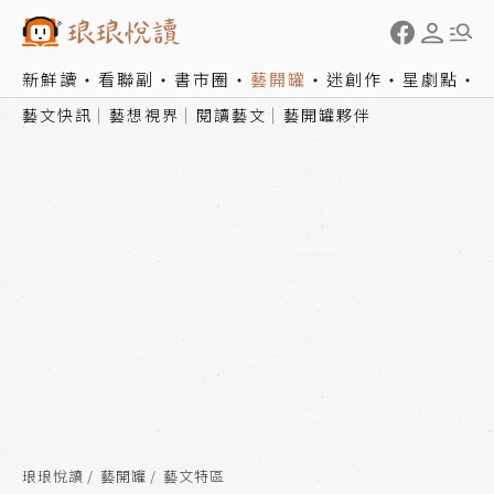
新鮮讀
看聯副
書市圈
藝開罐
迷創作
星劇點
藝文快訊
藝想視界
閱讀藝文
藝開罐夥伴
琅琅悅讀
藝開罐
藝文特區