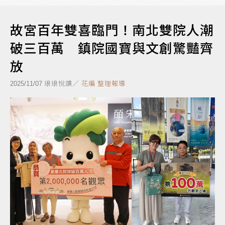
故宮百年雙喜臨門！南北雙院人潮
破三百萬 鎮院國寶與文創驚豔齊
放
琅琅悅讀／
花編 整理報導
2025/11/07