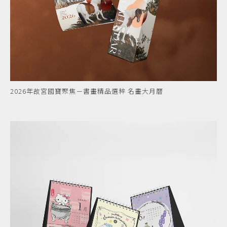
2026年故宮國寶聚焦－書畫精品選粹 名畫大月曆