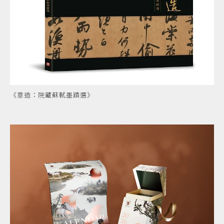
《意造：院藏蘇軾墨蹟選》