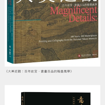
《大美近觀：百年故宮．書畫百品的翰墨風華》