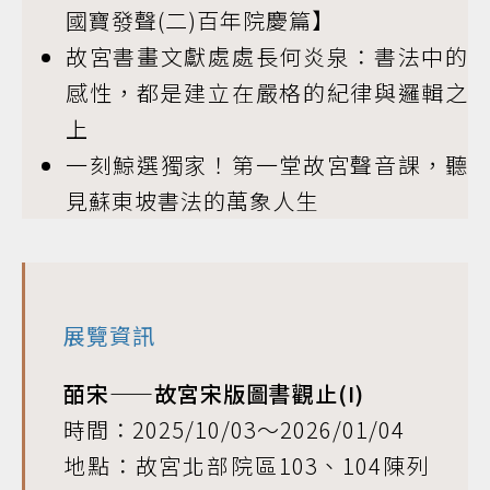
國寶發聲(二)百年院慶篇】
故宮書畫文獻處處長何炎泉：書法中的
感性，都是建立在嚴格的紀律與邏輯之
上
一刻鯨選獨家！第一堂故宮聲音課，聽
見蘇東坡書法的萬象人生
展覽資訊
皕宋——故宮宋版圖書觀止(I)
時間：2025/10/03～2026/01/04
地點：故宮北部院區103、104陳列