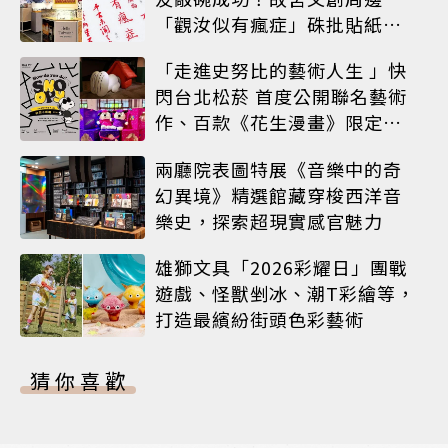
「觀汝似有瘋症」硃批貼紙搶
先開賣
「走進史努比的藝術人生 」快
閃台北松菸 首度公開聯名藝術
作、百款《花生漫畫》限定商
品同步登場
兩廳院表圖特展《音樂中的奇
幻異境》精選館藏穿梭西洋音
樂史，探索超現實感官魅力
雄獅文具「2026彩耀日」團戰
遊戲、怪獸剉冰、潮T彩繪等，
打造最繽紛街頭色彩藝術
猜你喜歡