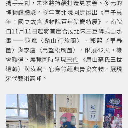
攜手共創，未來將持續打造更友善、多元的
博物館體驗。今年南北院同步展出《甲子萬
年：國立故宮博物院百年院慶特展》，南院
自11月11日起將首度合展北宋三巨碑式山水
畫——范寬〈谿山行旅圖〉、郭熙〈早春
圖〉與李唐〈萬壑松風圖〉，限展42天，機
會難得。展覽同時呈現
宋代
〈眉山蘇氏三世
遺翰〉與汝窯、官窯等經典青瓷文物，展現
宋代藝術高峰。