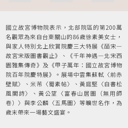
國立故宮博物院表示，北部院區的第200萬
名觀眾為來自台東關山的86歲徐素美女士，
與家人特別北上欣賞院慶三大特展《皕宋—
故宮宋版圖書觀止》、《千年神遇—北宋西
園雅集傳奇》及《甲子萬年：國立故宮博物
院百年院慶特展》。展場中雲集蘇軾〈前赤
壁賦〉、米芾〈蜀素帖〉、黃庭堅〈自書松
風閣詩〉、黃公望〈富春山居圖（無用師
卷）〉與李公麟〈五馬圖〉等曠世名作，為
歲末帶來一場藝文盛宴。