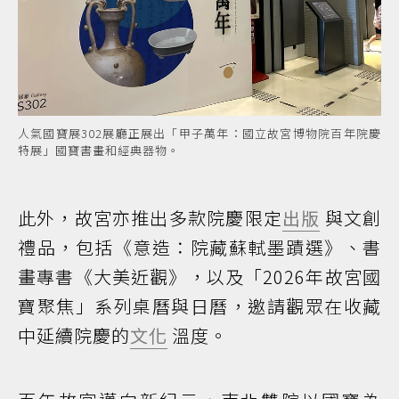
人氣國寶展302展廳正展出「甲子萬年：國立故宮博物院百年院慶
特展」國寶書畫和經典器物。
此外，故宮亦推出多款院慶限定
出版
與文創
禮品，包括《意造：院藏蘇軾墨蹟選》、書
畫專書《大美近觀》，以及「2026年故宮國
寶聚焦」系列桌曆與日曆，邀請觀眾在收藏
中延續院慶的
文化
溫度。