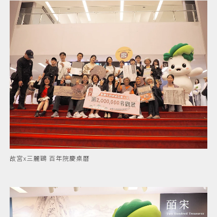
故宮x三麗鷗 百年院慶桌曆