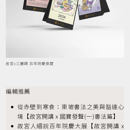
故宮x三麗鷗 百年院慶桌曆
編輯推薦
從赤壁到寒食：東坡書法之美與豁達心
境【故宮開講 x 國寶發聲(一)書法篇】
故宮人細說百年院慶大展【故宮開講 x