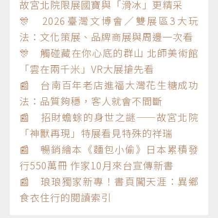
故宮北院限展國寶與「滑冰」更精采
🎊 2026臺灣文博會／雙展區3大玩
法：文化策展、品牌商展與周邊一次看
🎊 觸碰藏在你心底的群山 北師美術館
「雲在兩千米」VR大展搶先看
📰 台南百年老店進福大灣花生糖成功
法：品質夠穩，客人就會不間斷
📰 招財蟾蜍的身世之謎——故宮北院
「神獸再現」特展看見特殊的祥瑞
📰 暢銷繪本《麵包小偷》日本累積發
行550萬冊 作家10月來台宣傳新書
📰 琅琅獨家新專！書頁闖天涯：異鄉
食衣住行的閱讀索引