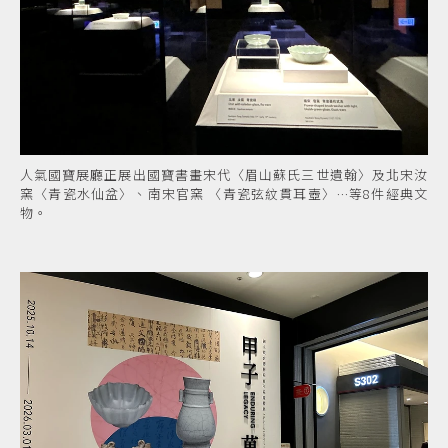
人氣國寶展廳正展出國寶書畫宋代〈眉山蘇氏三世遺翰〉及北宋汝
窯〈青瓷水仙盆〉、南宋官窯 〈青瓷弦紋貫耳壺〉…等8件經典文
物。