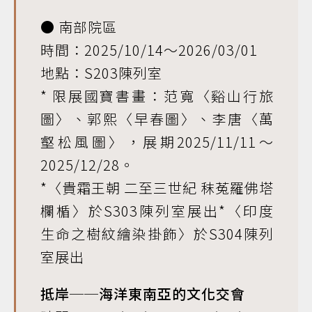
● 南部院區
時間：2025/10/14～2026/03/01
地點：S203陳列室
* 限展國寶書畫：范寬〈谿山行旅
圖〉、郭熙〈早春圖〉、李唐〈萬
壑松風圖〉，展期2025/11/11～
2025/12/28。
*〈貴霜王朝 二至三世紀 秣菟羅佛塔
欄楯〉於S303陳列室展出*〈印度
生命之樹紋繪染掛飾〉於S304陳列
室展出
抵岸──海洋東南亞的文化交會