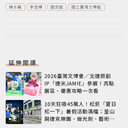
陳水扁
李登輝
國史館
國立臺灣文學館
延伸閱讀
2026臺灣文博會／北捷原創
IP「捷米JAMIE」參展！亮點
展區、優惠攻略一次看
10天狂吸45萬人！松菸「夏日
松一下」暑假活動滿檔：釜山
與捷克樂團、做光劍、藝術窗
框等熱鬧登場