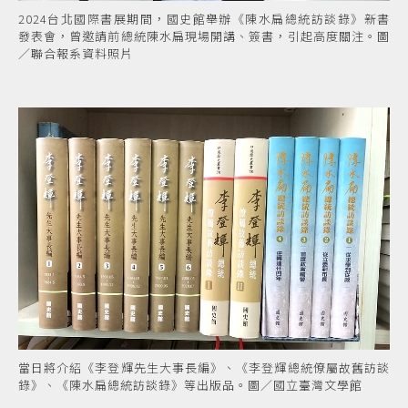
2024台北國際書展期間，國史館舉辦《陳水扁總統訪談錄》新書
發表會，曾邀請前總統陳水扁現場開講、簽書，引起高度關注。圖
／聯合報系資料照片
當日將介紹《李登輝先生大事長編》、《李登輝總統僚屬故舊訪談
錄》、《陳水扁總統訪談錄》等出版品。圖／國立臺灣文學館