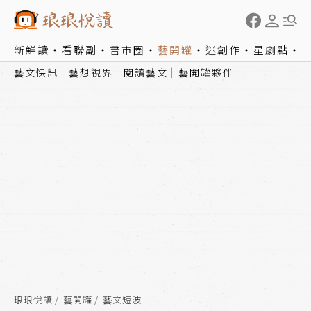
新鮮讀
看聯副
書市圈
藝開罐
迷創作
星劇點
藝文快訊
藝想視界
閱讀藝文
藝開罐夥伴
琅琅悅讀
藝開罐
藝文短波