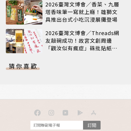
2026臺灣文博會／香菜、九層
塔香味筆一寫就上癮！雄獅文
具推出台式小吃沉浸展攤登場
2026臺灣文博會／Threads網
友敲碗成功！故宮文創周邊
「觀汝似有瘋症」硃批貼紙搶
先開賣
猜你喜歡
訂閱