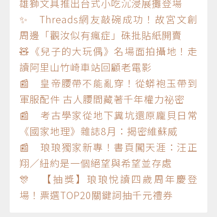
雄獅文具推出台式小吃沉浸展攤登場
✨ Threads網友敲碗成功！故宮文創
周邊「觀汝似有瘋症」硃批貼紙開賣
🧸《兒子的大玩偶》名場面拍攝地！走
讀阿里山竹崎車站回顧老電影
📰 皇帝腰帶不能亂穿！從蟒袍玉帶到
軍服配件 古人腰間藏著千年權力祕密
📰 考古學家從地下糞坑還原龐貝日常
《國家地理》雜誌8月：揭密維蘇威
📰 琅琅獨家新專！書頁闖天涯：汪正
翔／紐約是一個絕望與希望並存處
🎊 【抽獎】琅琅悅讀四歲周年慶登
場！票選TOP20關鍵詞抽千元禮券