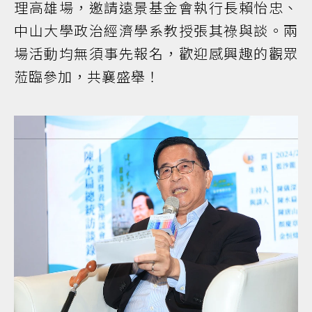
理高雄場，邀請遠景基金會執行長賴怡忠、
中山大學政治經濟學系教授張其祿與談。兩
場活動均無須事先報名，歡迎感興趣的觀眾
蒞臨參加，共襄盛舉！