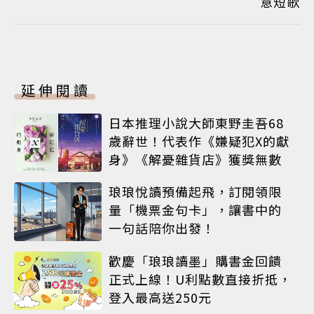
意短歌
延伸閱讀
日本推理小說大師東野圭吾68
歲辭世！代表作《嫌疑犯X的獻
身》《解憂雜貨店》獲獎無數
琅琅悅讀預備起飛，訂閱領限
量「機票金句卡」，讓書中的
一句話陪你出發！
歡慶「琅琅讀墨」購書金回饋
正式上線！U利點數直接折抵，
登入最高送250元