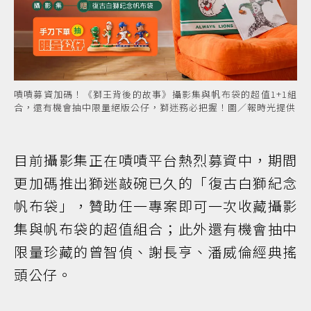
嘖嘖募資加碼！《獅王背後的故事》攝影集與帆布袋的超值1+1組
合，還有機會抽中限量絕版公仔，獅迷務必把握！圖／報時光提供
目前攝影集正在嘖嘖平台熱烈募資中，期間
更加碼推出獅迷敲碗已久的「復古白獅紀念
帆布袋」，贊助任一專案即可一次收藏攝影
集與帆布袋的超值組合；此外還有機會抽中
限量珍藏的曾智偵、謝長亨、潘威倫經典搖
頭公仔。