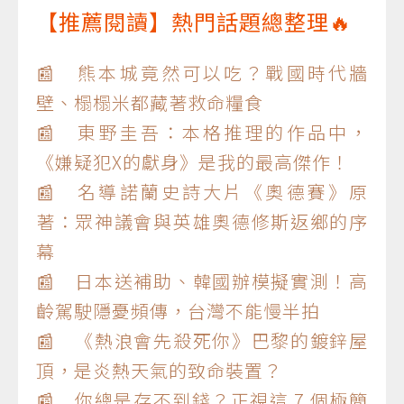
【推薦閱讀】熱門話題總整理🔥
📰 熊本城竟然可以吃？戰國時代牆
壁、榻榻米都藏著救命糧食
📰 東野圭吾：本格推理的作品中，
《嫌疑犯X的獻身》是我的最高傑作！
📰 名導諾蘭史詩大片《奧德賽》原
著：眾神議會與英雄奧德修斯返鄉的序
幕
📰 日本送補助、韓國辦模擬實測！高
齡駕駛隱憂頻傳，台灣不能慢半拍
📰 《熱浪會先殺死你》巴黎的鍍鋅屋
頂，是炎熱天氣的致命裝置？
📰 你總是存不到錢？正視這 7 個極簡