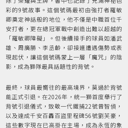
除了榮耀與王牌，書中也記錄了充滿神祕色
彩的9號故事。這個號碼最初由強打者羅敏
卿奠定神話般的地位，他不僅是中職首位千
安打者，更在總冠軍戰中創造出難以超越的
「羅敏卿障礙」。但後續接手的球員如潘武
雄、周廣勝、李丞齡，卻接連遭遇傷勢或表
現起伏，讓這個號碼蒙上一層「魔咒」的陰
影，成為獅隊最具話題性的背號。
最終，球員最嚮往的最高境界，莫過於背號
能正式引退。在2026年，統一獅首度舉行了
背號引退儀式，致敬一代鐵捕22號曾智偵，
以及達成千安百轟百盜里程碑56號劉芙豪，
這些數字現在已高掛在主場，成為永恆的象