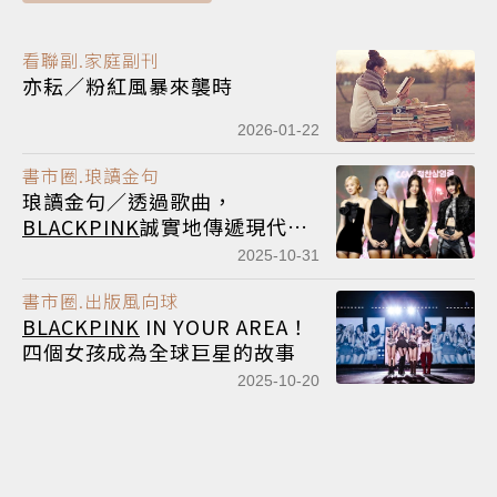
看聯副.家庭副刊
亦耘／粉紅風暴來襲時
2026-01-22
書市圈.琅讀金句
琅讀金句／透過歌曲，
BLACKPINK
誠實地傳遞現代女
性的多重面向：既積極、堅強、
2025-10-31
睚眥必報，同時也浪漫、脆弱、
書市圈.出版風向球
渴望幸福。
BLACKPINK
IN YOUR AREA！
四個女孩成為全球巨星的故事
2025-10-20