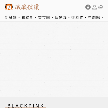
新鮮讀
看聯副
書市圈
藝開罐
迷創作
星劇點
BLACKPINK