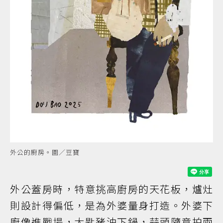
外公的廚房。圖／豆寶
外公蓋房時，特意挑高廚房的天花板，爐灶
則設計得偏低，是為外婆量身打造。外婆下
廚像進戰場，大匙豬油下鍋，蒜頭隨意拍兩