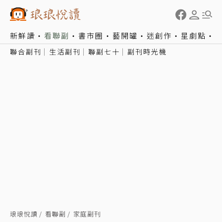
新鮮讀
看聯副
書市圈
藝開罐
迷創作
星劇點
聯合副刊
生活副刊
聯副七十
副刊時光機
琅琅悅讀
看聯副
家庭副刊