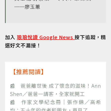
──廖玉蕙
加入
琅琅悅讀 Google News
按下追蹤，精
選好文不漏接！
【推薦閱讀】
📰 爸爸離世後 成了懷念的滋味！Ann
Shen／爸爸一請客，全家就開工
📰 作家文學紀念冊｜張作錦／高希
均：五十年的作者和朋友，再見了