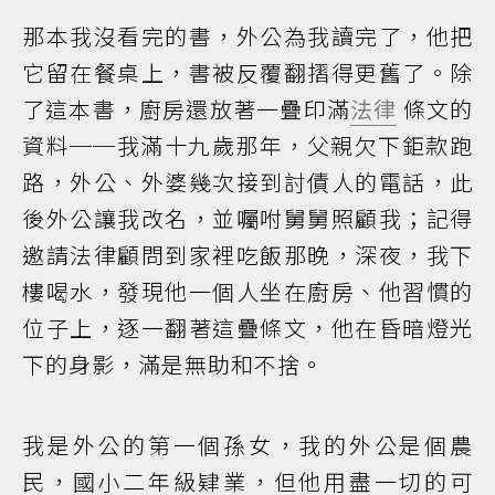
那本我沒看完的書，外公為我讀完了，他把
它留在餐桌上，書被反覆翻摺得更舊了。除
了這本書，廚房還放著一疊印滿
法律
條文的
資料──我滿十九歲那年，父親欠下鉅款跑
路，外公、外婆幾次接到討債人的電話，此
後外公讓我改名，並囑咐舅舅照顧我；記得
邀請法律顧問到家裡吃飯那晚，深夜，我下
樓喝水，發現他一個人坐在廚房、他習慣的
位子上，逐一翻著這疊條文，他在昏暗燈光
下的身影，滿是無助和不捨。
我是外公的第一個孫女，我的外公是個農
民，國小二年級肄業，但他用盡一切的可