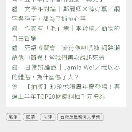
📰 文學相對論｜鄭麗卿×薛好薰／網
字與種字，都為了鋪排心事
📰 作家有「毛」病｜李羚榛／動物的
自由哲學
📰 死語博覽會｜流行像喇叭褲 網路潮
語像中筒襪！當我們再次說起死語
📰 日常辯論證｜Jamia Wei／我以為
的體貼，為什麼傷了人？
🎊 【抽獎】琅琅悅讀周年慶登場！票
選上半年TOP20關鍵詞抽千元禮券
戰爭
閱讀
法律
台灣房屋親情文學獎