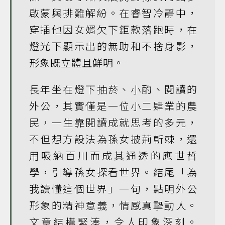
啟蒙與排難解紛。在睿智冷靜中，
穿插他因女婿欠下鉅款落跑時，在
燈光下顯示出的無助和不捨身影，
形象既立體且鮮明。
長年坐在燈下抽菸、小酌、閱讀的
外公，其實僅是一位小二肄業的農
民，一生靠閱讀成就思考的多元，
不但想方設法為孫女披荊斬棘，還
用吸納百川而成其通透的應世哲
學，引導孫女探看世界。結尾「為
我讀懂這個世界」一句，點明外公
形象的精神意義，情感真摯動人。
文章結構緊湊，令人印象深刻。