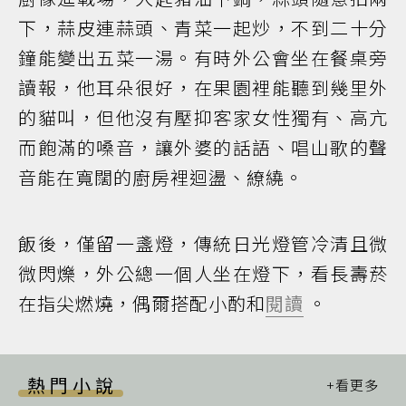
下，蒜皮連蒜頭、青菜一起炒，不到二十分
鐘能變出五菜一湯。有時外公會坐在餐桌旁
讀報，他耳朵很好，在果園裡能聽到幾里外
的貓叫，但他沒有壓抑客家女性獨有、高亢
而飽滿的嗓音，讓外婆的話語、唱山歌的聲
音能在寬闊的廚房裡迴盪、繚繞。
飯後，僅留一盞燈，傳統日光燈管冷清且微
微閃爍，外公總一個人坐在燈下，看長壽菸
在指尖燃燒，偶爾搭配小酌和
閱讀
。
熱門小說