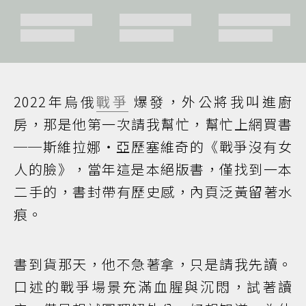
2022年烏俄
戰爭
爆發，外公將我叫進廚
房，那是他第一次請我幫忙，幫忙上網買書
──斯維拉娜‧亞歷塞維奇的《戰爭沒有女
人的臉》，當年這是本絕版書，僅找到一本
二手的，書封帶有歷史感，內頁泛黃留著水
痕。
書到貨那天，他不急著拿，只是請我先讀。
口述的戰爭場景充滿血腥與沉悶，試著讀