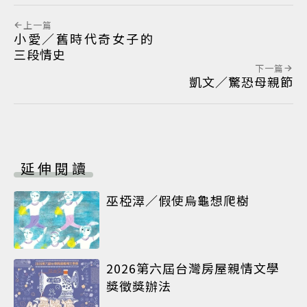
上一篇
小愛／舊時代奇女子的
三段情史
下一篇
凱文／驚恐母親節
延伸閱讀
巫椏濢／假使烏龜想爬樹
2026第六屆台灣房屋親情文學
獎徵獎辦法