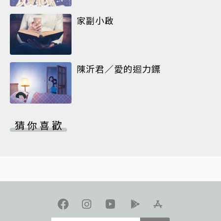
家副小啟
陳沂君／愛的迴力鏢
猜你喜歡