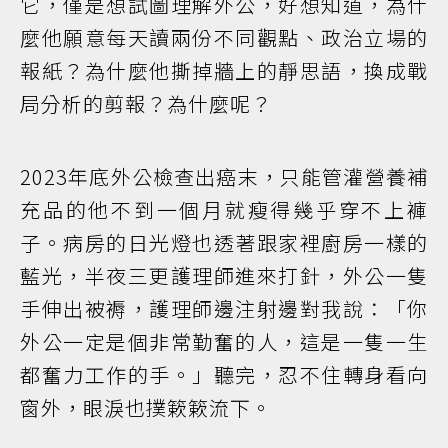
它，僅是想試圖理解外公，好想知道，為什
麼他願意每天讀兩份不同觀點、政治立場的
報紙？為什麼他撕掉牆上的靜思語，換成戰
局分析的剪報？為什麼呢？
2023年底外公檢查出癌末，只能管灌營養補
充品的他不到一個月就瘦得幾乎穿不上褲
子。病房的日光燈也透著跟家裡廚房一樣的
藍光，半夜三更護理師進來打針，外公一隻
手伸出被褥，護理師邊注射邊對我說：「你
外公一定是個非常勤奮的人，這是一隻一生
都奮力工作的手。」聽完，忍不住轉身看向
窗外，眼淚也撲簌簌流下。