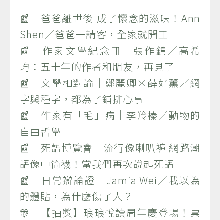
📰 爸爸離世後 成了懷念的滋味！Ann
Shen／爸爸一請客，全家就開工
📰 作家文學紀念冊｜張作錦／高希
均：五十年的作者和朋友，再見了
📰 文學相對論｜鄭麗卿×薛好薰／網
字與種字，都為了鋪排心事
📰 作家有「毛」病｜李羚榛／動物的
自由哲學
📰 死語博覽會｜流行像喇叭褲 網路潮
語像中筒襪！當我們再次說起死語
📰 日常辯論證｜Jamia Wei／我以為
的體貼，為什麼傷了人？
🎊 【抽獎】琅琅悅讀周年慶登場！票