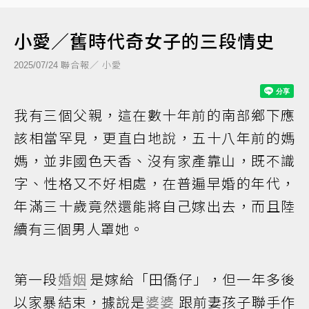
小愛／舊時代奇女子的三段情史
聯合報／ 小愛
2025/07/24
我有三個父親，這在數十年前的南部鄉下應
該相當罕見，更直白地說，五十八年前的媽
媽，並非國色天香、沒有家產靠山，既不識
字、性格又不好相處，在普遍早婚的年代，
年滿三十歲竟然還能將自己嫁出去，而且陸
續有三個男人罩她。
第一段
婚姻
是嫁給「田僑仔」，但一年多後
以家暴結束，據說是
婆婆
跟前妻孩子聯手作