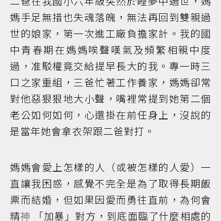
二爸在我國小六年級突然於睡夢中過世，媽
媽手足無措也失魂落魄，無法再回到雙親過
世的娘家，第一次進工廠負擔家計。我的國
中青春期在媽媽唉聲嘆氣及頻繁相親中度
過，准駁權竟交給提早長大的我。專一時三
口之家重組，三爸忙著工作養家，媽媽卻常
對他惡狠狠地大小聲，嘴裡常提到她第二個
老公如何如何，心還掛在前任身上，沒說的
是當年她會拿衣架跟二爸對打。
媽媽會愛上怎樣的人（或被怎樣的人愛）一
直讓我困惑，感覺不完全是為了取得長期飯
票而結婚，但如果因愛而勇往直前，為何會
精
神
「加暴」對方，到底面臨了什麼相處的