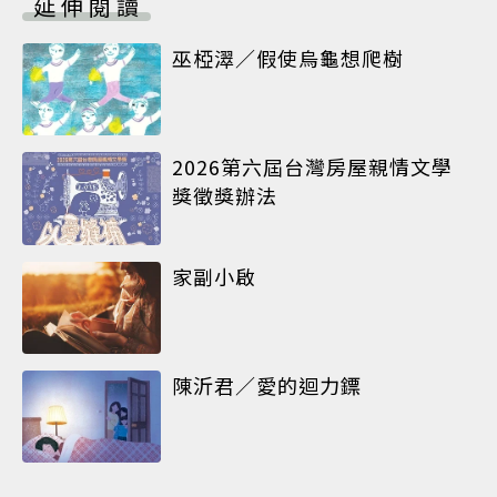
延伸閱讀
巫椏濢／假使烏龜想爬樹
2026第六屆台灣房屋親情文學
獎徵獎辦法
家副小啟
陳沂君／愛的迴力鏢