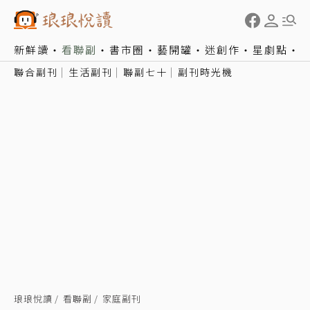
新鮮讀
看聯副
書市圈
藝開罐
迷創作
星劇點
聯合副刊
生活副刊
聯副七十
副刊時光機
琅琅悅讀
看聯副
家庭副刊