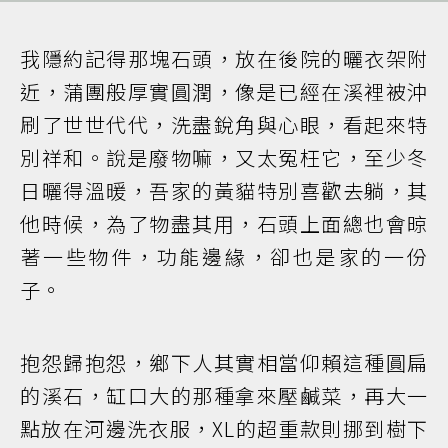
我隱約記得那塊石頭，放在後院的曬衣架附
近，蒲團般厚實圓潤，像是已經在溪裡被沖
刷了世世代代，洗盡銳角與心眼，看起來特
別祥和。說是廢物嘛，又太冤枉它，至少冬
日曬得溫暖，吾家的黃貓特別喜歡去躺，其
他時候，為了物盡其用，石頭上面總也會晾
著一些物件，功能邊緣，卻也是家的一份
子。
抱怨歸抱怨，鄉下人其實相當仰賴這種圓扁
的溪石，缸口大的那種拿來壓鹹菜，再大一
點放在河邊洗衣服，XL的超重款則挪到樹下