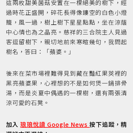
這兩枚甜美菌菇安置在一棵絕美的樹下，經
過時花正盛開，碎花長得像鏤空的白色小燈
籠，風一過，樹上樹下星星點點，坐在涼蔭
中心情也為之晶亮。慈祥的三合院主人見過
客逗留樹下，親切地前來寒暄幾句，我問起
樹名，答曰：「蘋婆。」
後來在菜市場裡難得見到藏在豔紅果莢裡的
黑亮蘋婆果，心裡想的不是如何煲一鍋排骨
湯，而是炎夏中偶遇的一棵樹，還有兩張清
涼可愛的石凳。
加入
琅琅悅讀 Google News
按下追蹤，精