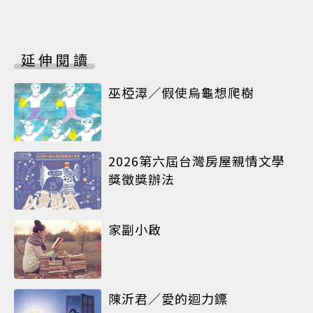
延伸閱讀
巫椏濢／假使烏龜想爬樹
2026第六屆台灣房屋親情文學
獎徵獎辦法
家副小啟
陳沂君／愛的迴力鏢