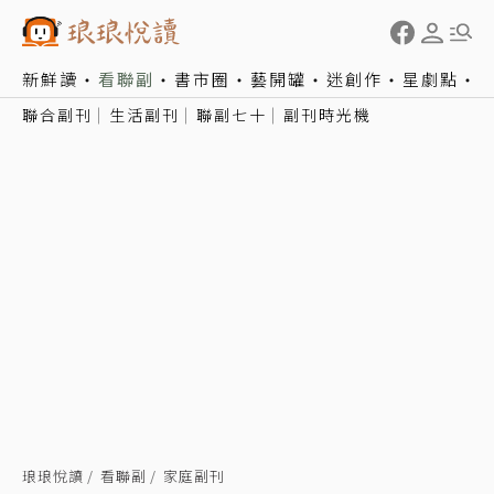
新鮮讀
看聯副
書市圈
藝開罐
迷創作
星劇點
聯合副刊
生活副刊
聯副七十
副刊時光機
琅琅悅讀
看聯副
家庭副刊