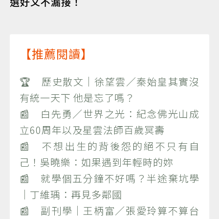
選好文不漏接！
【推薦閱讀】
🏆 歷史散文｜徐望雲／秦始皇其實沒
有統一天下 他是忘了嗎？
📰 白先勇／世界之光：紀念佛光山成
立60周年以及星雲法師百歲冥壽
📰 不想出生的背後怨的絕不只有自
己！吳曉樂：如果遇到年輕時的妳
📰 就學個五分鐘不好嗎？半途棄坑學
｜丁維瑀：再見多鄰國
📰 副刊學｜王柄富／張愛玲算不算台