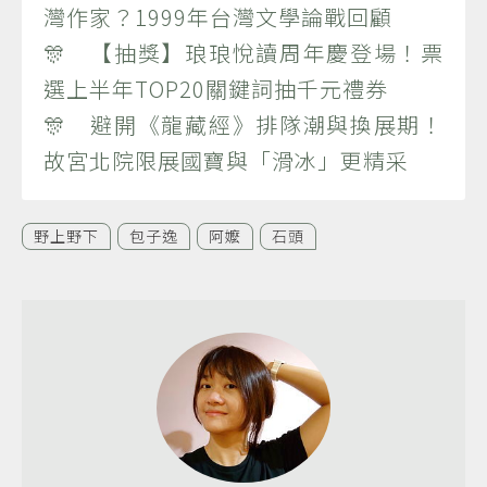
灣作家？1999年台灣文學論戰回顧
🎊 【抽獎】琅琅悅讀周年慶登場！票
選上半年TOP20關鍵詞抽千元禮券
🎊 避開《龍藏經》排隊潮與換展期！
故宮北院限展國寶與「滑冰」更精采
野上野下
包子逸
阿嬤
石頭