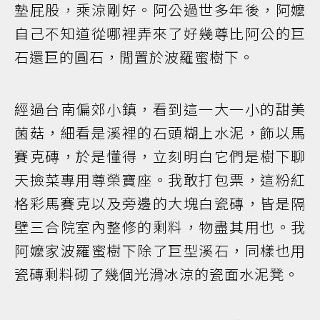
墊屁股，乘涼剛好。阿公過世多年後，阿嬤
自己不知道從哪裡弄來了好幾尊比阿公的巨
石還巨的圓石，閒置於波羅蜜樹下。
經過台南偏郊小鎮，看到這一大一小的甜美
菌菇，細看是溪裡的石頭糊上水泥，飾以馬
賽克磚，於是懂得，立刻明白它們是樹下聊
天撿菜專用尊榮寶座。我敢打包票，這粉紅
格彩馬賽克以及旁邊的大塊白瓷磚，皆是隔
壁三合院室內整修的剩料，物盡其用也。我
阿嬤家波羅蜜樹下除了巨型溪石，同樣也用
瓷磚剩料砌了幾個光滑冰涼的瓷面水泥凳。