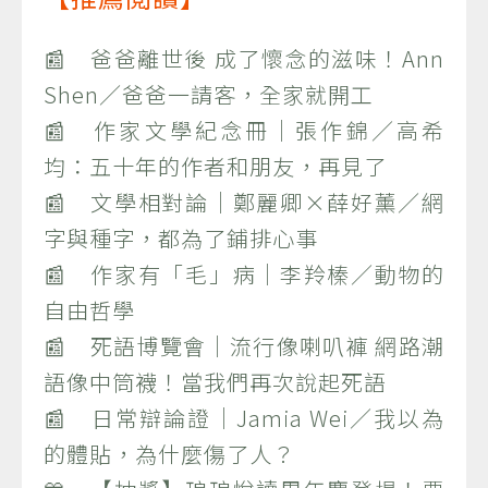
📰 爸爸離世後 成了懷念的滋味！Ann
Shen／爸爸一請客，全家就開工
📰 作家文學紀念冊｜張作錦／高希
均：五十年的作者和朋友，再見了
📰 文學相對論｜鄭麗卿×薛好薰／網
字與種字，都為了鋪排心事
📰 作家有「毛」病｜李羚榛／動物的
自由哲學
📰 死語博覽會｜流行像喇叭褲 網路潮
語像中筒襪！當我們再次說起死語
📰 日常辯論證｜Jamia Wei／我以為
的體貼，為什麼傷了人？