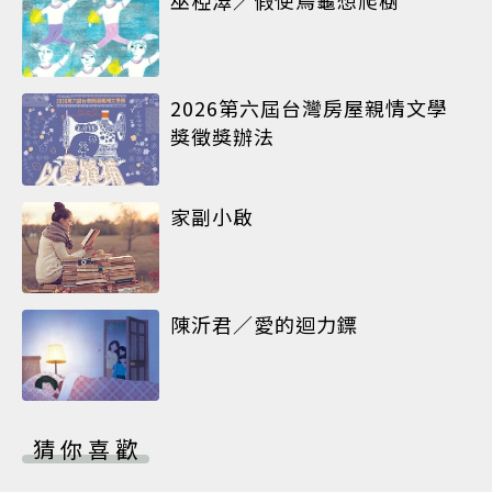
巫椏濢／假使烏龜想爬樹
2026第六屆台灣房屋親情文學
獎徵獎辦法
家副小啟
陳沂君／愛的迴力鏢
猜你喜歡