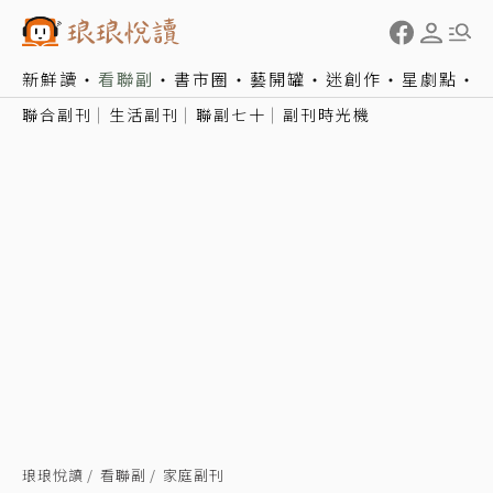
新鮮讀
看聯副
書市圈
藝開罐
迷創作
星劇點
聯合副刊
生活副刊
聯副七十
副刊時光機
琅琅悅讀
看聯副
家庭副刊