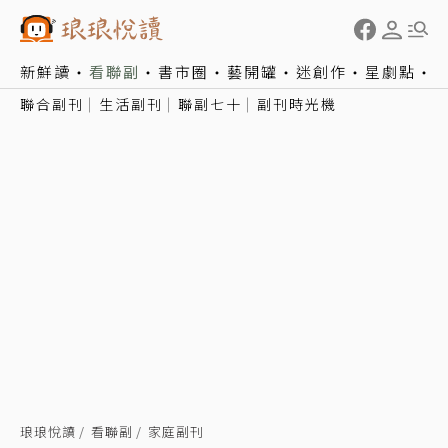
新鮮讀
看聯副
書市圈
藝開罐
迷創作
星劇點
聯合副刊
生活副刊
聯副七十
副刊時光機
琅琅悅讀
看聯副
家庭副刊