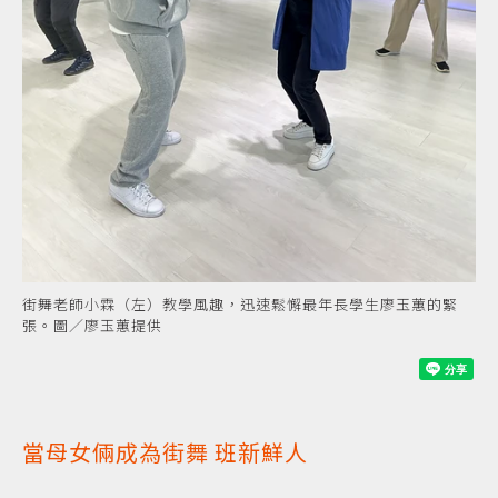
街舞老師小霖（左）教學風趣，迅速鬆懈最年長學生廖玉蕙的緊
張。圖／廖玉蕙提供
當母女倆成為
街舞
班新鮮人