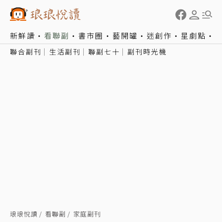
新鮮讀
看聯副
書市圈
藝開罐
迷創作
星劇點
聯合副刊
生活副刊
聯副七十
副刊時光機
琅琅悅讀
看聯副
家庭副刊