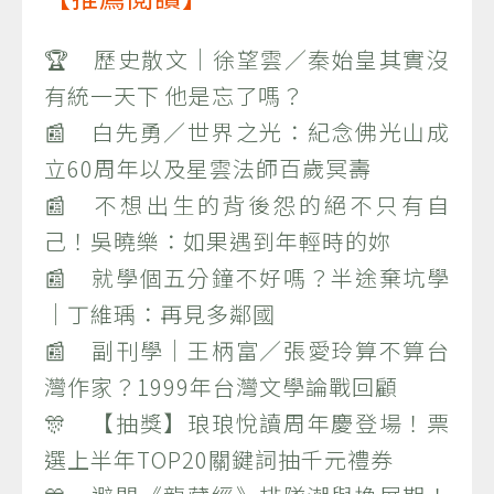
🏆 歷史散文｜徐望雲／秦始皇其實沒
有統一天下 他是忘了嗎？
📰 白先勇／世界之光：紀念佛光山成
立60周年以及星雲法師百歲冥壽
📰 不想出生的背後怨的絕不只有自
己！吳曉樂：如果遇到年輕時的妳
📰 就學個五分鐘不好嗎？半途棄坑學
｜丁維瑀：再見多鄰國
📰 副刊學｜王柄富／張愛玲算不算台
灣作家？1999年台灣文學論戰回顧
🎊 【抽獎】琅琅悅讀周年慶登場！票
選上半年TOP20關鍵詞抽千元禮券