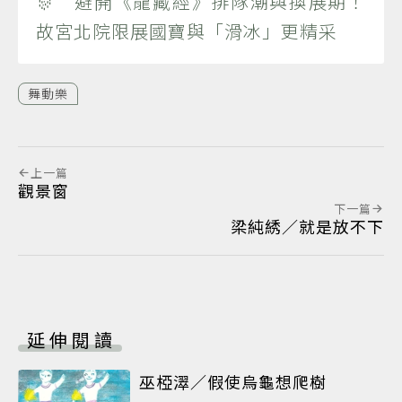
🎊 避開《龍藏經》排隊潮與換展期！
故宮北院限展國寶與「滑冰」更精采
舞動樂
上一篇
觀景窗
下一篇
梁純綉／就是放不下
延伸閱讀
巫椏濢／假使烏龜想爬樹