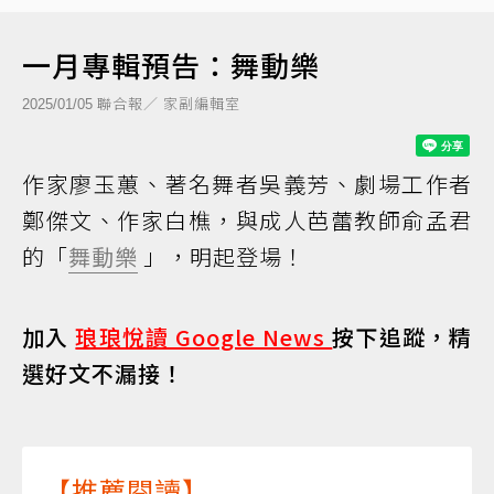
一月專輯預告：舞動樂
聯合報／ 家副編輯室
2025/01/05
作家廖玉蕙、著名舞者吳義芳、劇場工作者
鄭傑文、作家白樵，與成人芭蕾教師俞孟君
的「
舞動樂
」，明起登場！
加入
琅琅悅讀 Google News
按下追蹤，精
選好文不漏接！
【推薦閱讀】