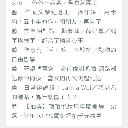
Shen／爸爸一請客，全家就開工
📰 作家文學紀念冊｜張作錦／高希
均：五十年的作者和朋友，再見了
📰 文學相對論｜鄭麗卿×薛好薰／網
字與種字，都為了鋪排心事
📰 作家有「毛」病｜李羚榛／動物的
自由哲學
📰 死語博覽會｜流行像喇叭褲 網路潮
語像中筒襪！當我們再次說起死語
📰 日常辯論證｜Jamia Wei／我以為
的體貼，為什麼傷了人？
🎊 【抽獎】琅琅悅讀周年慶登場！票
選上半年TOP20關鍵詞抽千元禮券