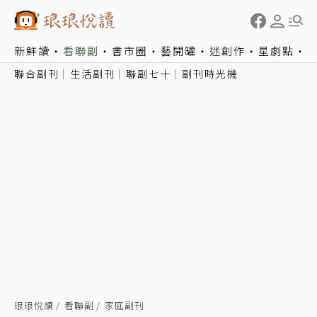
新鮮讀
看聯副
書市圈
藝開罐
迷創作
星劇點
聯合副刊
生活副刊
聯副七十
副刊時光機
琅琅悅讀
看聯副
家庭副刊