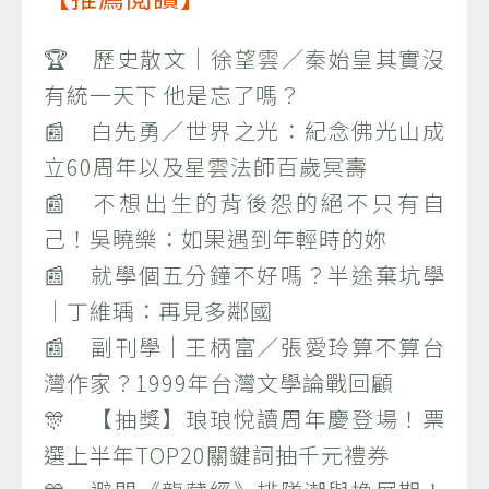
🏆 歷史散文｜徐望雲／秦始皇其實沒
有統一天下 他是忘了嗎？
📰 白先勇／世界之光：紀念佛光山成
立60周年以及星雲法師百歲冥壽
📰 不想出生的背後怨的絕不只有自
己！吳曉樂：如果遇到年輕時的妳
📰 就學個五分鐘不好嗎？半途棄坑學
｜丁維瑀：再見多鄰國
📰 副刊學｜王柄富／張愛玲算不算台
灣作家？1999年台灣文學論戰回顧
🎊 【抽獎】琅琅悅讀周年慶登場！票
選上半年TOP20關鍵詞抽千元禮券