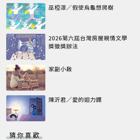
巫椏濢／假使烏龜想爬樹
2026第六屆台灣房屋親情文學
獎徵獎辦法
家副小啟
陳沂君／愛的迴力鏢
猜你喜歡