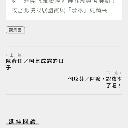
🎊 避開《龍藏經》排隊潮與換展期！
故宮北院限展國寶與「滑冰」更精采
觀景窗
上一篇
陳彥任／呵氣成霧的日
子
下一篇
何玟芬／阿嬤，說繪本
了喔！
延伸閱讀