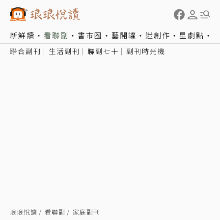
新鮮讀
看聯副
書市圈
藝開罐
迷創作
星劇點
聯合副刊
生活副刊
聯副七十
副刊時光機
琅琅悅讀
看聯副
家庭副刊