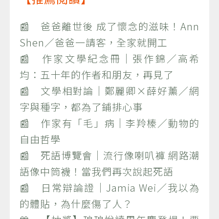
📰 爸爸離世後 成了懷念的滋味！Ann
Shen／爸爸一請客，全家就開工
📰 作家文學紀念冊｜張作錦／高希
均：五十年的作者和朋友，再見了
📰 文學相對論｜鄭麗卿×薛好薰／網
字與種字，都為了鋪排心事
📰 作家有「毛」病｜李羚榛／動物的
自由哲學
📰 死語博覽會｜流行像喇叭褲 網路潮
語像中筒襪！當我們再次說起死語
📰 日常辯論證｜Jamia Wei／我以為
的體貼，為什麼傷了人？