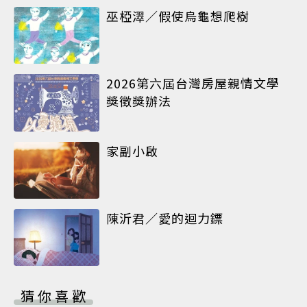
巫椏濢／假使烏龜想爬樹
2026第六屆台灣房屋親情文學
獎徵獎辦法
家副小啟
陳沂君／愛的迴力鏢
猜你喜歡