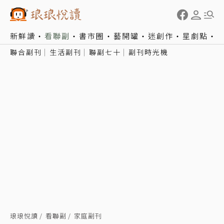
新鮮讀
看聯副
書市圈
藝開罐
迷創作
星劇點
聯合副刊
生活副刊
聯副七十
副刊時光機
琅琅悅讀
看聯副
家庭副刊