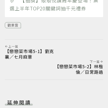
🎊 【抽獎】琅琅悅讀周年慶登場！票
選上半年TOP20關鍵詞抽千元禮券
觀景窗
上一篇
【戀戀菜市場5-1】劉克
襄／七月麻薏
下一篇
【戀戀菜市場5-2】林楷
倫／日常路過
延伸閱讀