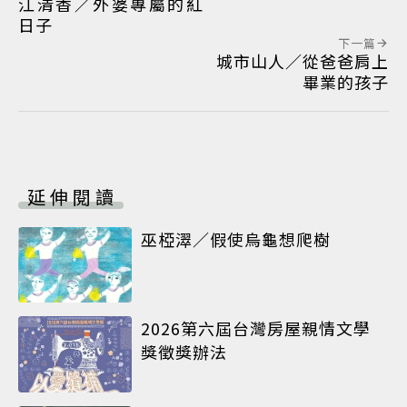
江清香／外婆專屬的紅
日子
下一篇
城市山人／從爸爸肩上
畢業的孩子
延伸閱讀
巫椏濢／假使烏龜想爬樹
2026第六屆台灣房屋親情文學
獎徵獎辦法