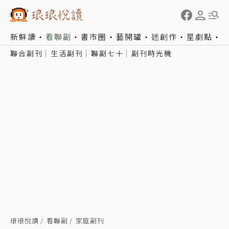
新鮮讀
看聯副
書市圈
藝開罐
迷創作
星劇點
聯合副刊
生活副刊
聯副七十
副刊時光機
琅琅悅讀
看聯副
家庭副刊