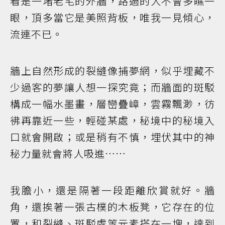
看是一堵老宅的外牆，路過的人不會多瞧一
眼，頂多當它是美照背板，唯我一見傾心，
流連不已。
牆上自然形成的裂縫像捕夢網，似乎埋藏不
少過客的夢讓人想一探究竟；而牆面的斑駁
構成一幅水墨畫，層巒疊嶂，雲霧飄渺，彷
彿再靠近一些，輕碰某處，秘境中的秘境入
口就會開啟；或是稍有不慎，埋伏其中的神
秘力量就會將人吸進……
我膽小，還是隔著一段距離欣賞就好。牆
角，還挨著一張古樸的木板凳，它存在的位
置，和裂縫、斑駁處等元素搭在一塊，達到