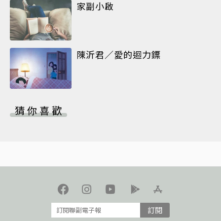
家副小啟
陳沂君／愛的迴力鏢
猜你喜歡
訂閱