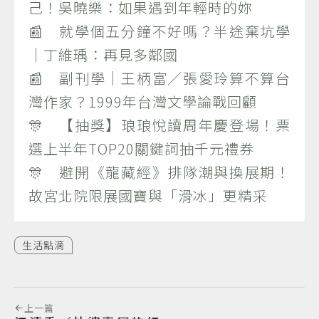
己！吳曉樂：如果遇到年輕時的妳
📰 就學個五分鐘不好嗎？半途棄坑學
｜丁維瑀：再見多鄰國
📰 副刊學｜王柄富／張愛玲算不算台
灣作家？1999年台灣文學論戰回顧
🎊 【抽獎】琅琅悅讀周年慶登場！票
選上半年TOP20關鍵詞抽千元禮券
🎊 避開《龍藏經》排隊潮與換展期！
故宮北院限展國寶與「滑冰」更精采
生活點滴
上一篇