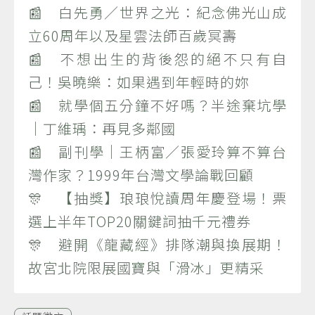
📰 白先勇／世界之光：紀念佛光山成
立60周年以及星雲法師百歲冥壽
📰 不想出生的背後怨的絕不只有自
己！吳曉樂：如果遇到年輕時的妳
📰 就學個五分鐘不好嗎？半途棄坑學
｜丁維瑀：再見多鄰國
📰 副刊學｜王柄富／張愛玲算不算台
灣作家？1999年台灣文學論戰回顧
🎊 【抽獎】琅琅悅讀周年慶登場！票
選上半年TOP20關鍵詞抽千元禮券
🎊 避開《龍藏經》排隊潮與換展期！
故宮北院限展國寶與「滑冰」更精采