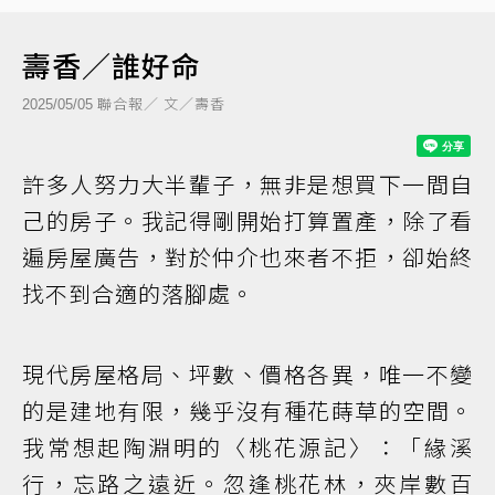
壽香／誰好命
聯合報／ 文／壽香
2025/05/05
許多人努力大半輩子，無非是想買下一間自
己的房子。我記得剛開始打算置產，除了看
遍房屋廣告，對於仲介也來者不拒，卻始終
找不到合適的落腳處。
現代房屋格局、坪數、價格各異，唯一不變
的是建地有限，幾乎沒有種花蒔草的空間。
我常想起陶淵明的〈桃花源記〉：「緣溪
行，忘路之遠近。忽逢桃花林，夾岸數百