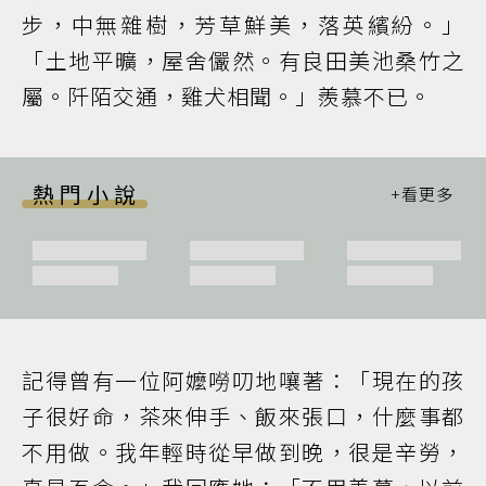
步，中無雜樹，芳草鮮美，落英繽紛。」
「土地平曠，屋舍儼然。有良田美池桑竹之
屬。阡陌交通，雞犬相聞。」羨慕不已。
熱門小說
記得曾有一位阿嬤嘮叨地嚷著：「現在的孩
子很好命，茶來伸手、飯來張口，什麼事都
不用做。我年輕時從早做到晚，很是辛勞，