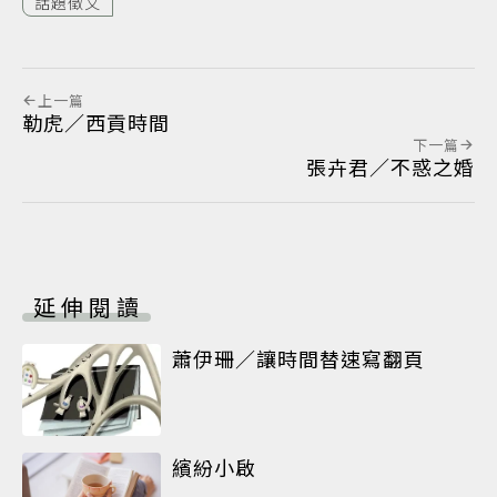
話題徵文
上一篇
勒虎／西貢時間
下一篇
張卉君／不惑之婚
延伸閱讀
蕭伊珊／讓時間替速寫翻頁
繽紛小啟