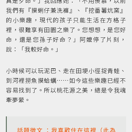
真是歹命。」我回應她：「不用羨慕，以前
我們有『摸蜊仔兼洗褲』、『挖番薯炕窯』
的小樂趣，現代的孩子只能生活在方格子
裡，很難享有田園之樂了。您想想，是您好
命，還是您孫子好命？」阿嬤停了片刻，
說：「我較好命。」
小時候可以玩泥巴、走在田埂小徑捉青蛙、
到河裡撈魚摸蛤蠣……如今這些樂趣已經不
容易找到了。所以桃花源之美，總是令我魂
牽夢縈。
話題徵文
：我喜歡住在這裡（此為