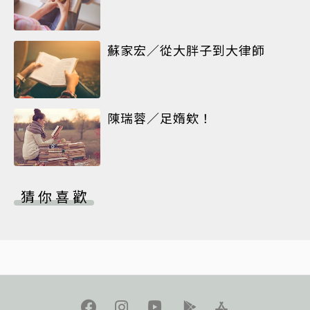
蘇家宏／從大胖子到大律師
陳瑞蓉／足媠欸！
猜你喜歡