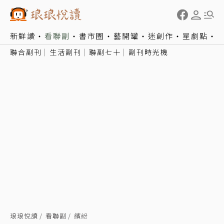
新鮮讀
看聯副
書市圈
藝開罐
迷創作
星劇點
聯合副刊
生活副刊
聯副七十
副刊時光機
琅琅悅讀
看聯副
繽紛