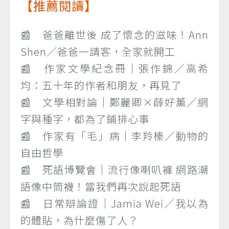
【推薦閱讀】
📰 爸爸離世後 成了懷念的滋味！Ann
Shen／爸爸一請客，全家就開工
📰 作家文學紀念冊｜張作錦／高希
均：五十年的作者和朋友，再見了
📰 文學相對論｜鄭麗卿×薛好薰／網
字與種字，都為了鋪排心事
📰 作家有「毛」病｜李羚榛／動物的
自由哲學
📰 死語博覽會｜流行像喇叭褲 網路潮
語像中筒襪！當我們再次說起死語
📰 日常辯論證｜Jamia Wei／我以為
的體貼，為什麼傷了人？