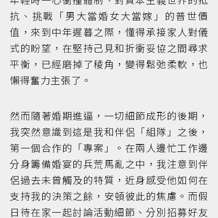
抗、挑戰「男大當婚女大當嫁」的普世價
值，來到中年遲暮之際，懂得承接家人對儀
式的盼望，在堅持己見和折衝妥協之間尋求
平衡，已經磨掉了稜角，變得鬆弛柔軟，也
懶得奮力主張了。
然而隨著婚期進逼，一切細節成形的後期，
我突然意識到這是我和伴侶「組隊」之後，
第一個合作的「專案」。在兩人邊忙工作邊
分身籌備婚宴的兵荒馬亂之中，我注意到伴
侶過去未曾觸及的特質，近身感受他如何在
支持我的決策之餘，安頓彼此的焦慮。而假
日待在家一起討論活動細節、分別招募好友