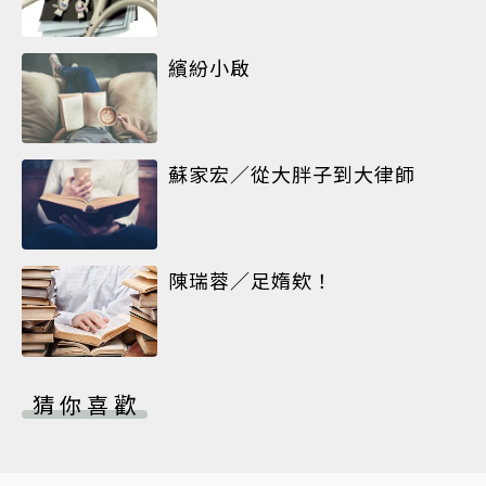
繽紛小啟
蘇家宏／從大胖子到大律師
陳瑞蓉／足媠欸！
猜你喜歡