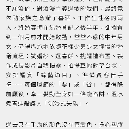
不願流俗、對浪漫主義過敏的我們，最終竟
依隨家族之意辦了喜酒。工作狂性格的兩
人，將婚宴押在結婚登記之後半年，卻擱置
到一個月前才開始啟動，堂堂不惑的中年男
女，仍得尷尬地依隨花樣少男少女憧憬的婚
儀流程：試婚紗、選喜餅、挑婚禮布置、製
作成長影片自我揭露、拍攝巨幅對望合照、
安排婚宴「綜藝節目」、準備賓客伴手
禮……每個環節的「要」或「省」，都得瞻
前顧後，牽一髮動全身如一條龍陷阱，溫水
煮青蛙般讓人「沉浸式失能」。
過去只在乎海的顏色沒在管髮色、擔心塑膠