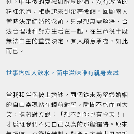
刻。中年後的愛戀如醇厚的酒，沒有激情的
粉紅泡泡，相處起來卻帶著微醺。回顧兩人
當時決定結婚的念頭，只是想無需解釋、合
法合理地和對方生活在一起，在生命後半段
無法自主的重要決定，有人願意承擔，如此
而已。
世事均如人飲水，箇中滋味唯有親身去試
當我和伴侶披上婚紗，兩個從未渴望過婚姻
的自由靈魂站在鏡前對望，瞬間不約而同大
笑，指著對方說：「想不到你也有今天！」
才感慨我們不如自己以為的那般獨特。原來
年輕時一心衝撞體制、對資本主義世界的抵