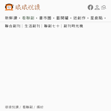
新鮮讀
看聯副
書市圈
藝開罐
迷創作
星劇點
聯合副刊
生活副刊
聯副七十
副刊時光機
琅琅悅讀
看聯副
繽紛