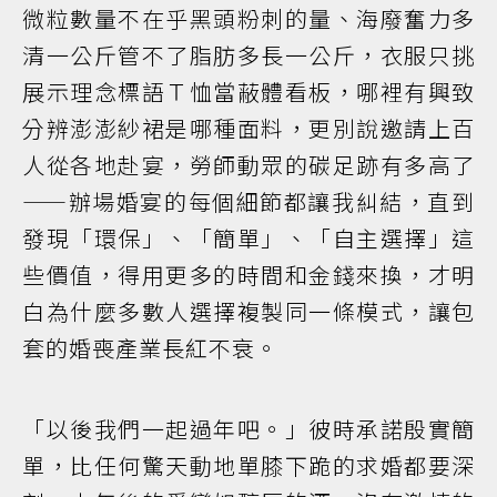
微粒數量不在乎黑頭粉刺的量、海廢奮力多
清一公斤管不了脂肪多長一公斤，衣服只挑
展示理念標語Ｔ恤當蔽體看板，哪裡有興致
分辨澎澎紗裙是哪種面料，更別說邀請上百
人從各地赴宴，勞師動眾的碳足跡有多高了
——辦場婚宴的每個細節都讓我糾結，直到
發現「環保」、「簡單」、「自主選擇」這
些價值，得用更多的時間和金錢來換，才明
白為什麼多數人選擇複製同一條模式，讓包
套的婚喪產業長紅不衰。
「以後我們一起過年吧。」彼時承諾殷實簡
單，比任何驚天動地單膝下跪的求婚都要深