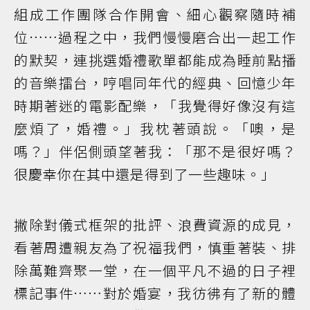
組成工作團隊合作開會、細心觀察隨時補
位……過程之中，我們慢慢磨合出一起工作
的默契，連挑選婚禮歌單都能成為睡前點播
的音樂擂台，哼唱同年代的經典、回憶少年
時期著迷的電影配樂，「我覺得好像沒有這
麼煩了，婚禮。」我枕著頭說。「噢，是
嗎？」伴侶側頭望著我：「那不是很好嗎？
很慶幸你在其中還是得到了一些趣味。」
撇除對儀式框架的批評、浪費資源的成見，
看著周遭親友為了祝福我們，慎重著裝、排
除萬難齊聚一堂，在一個平凡不過的日子裡
標記事件……對於婚宴，我彷彿有了新的體