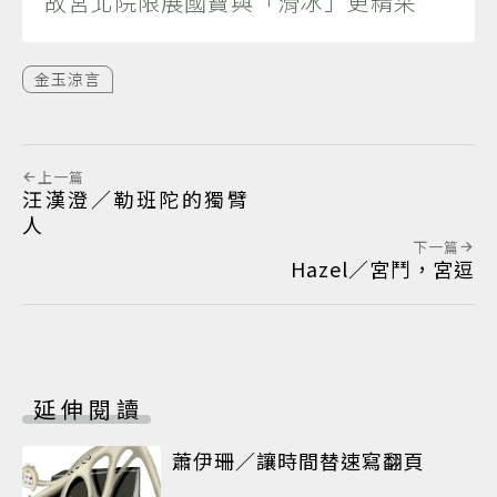
故宮北院限展國寶與「滑冰」更精采
金玉涼言
上一篇
汪漢澄／勒班陀的獨臂
人
下一篇
Hazel／宮鬥，宮逗
延伸閱讀
蕭伊珊／讓時間替速寫翻頁