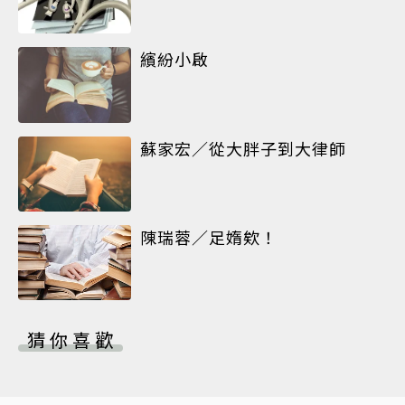
繽紛小啟
蘇家宏／從大胖子到大律師
陳瑞蓉／足媠欸！
猜你喜歡