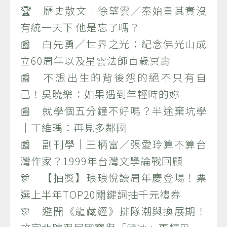
🏆 歷史散文｜徐望雲／秦始皇其實沒
有統一天下 他是忘了嗎？
📰 白先勇／世界之光：紀念佛光山成
立60周年以及星雲法師百歲冥壽
📰 不想出生的背後怨的絕不只有自
己！吳曉樂：如果遇到年輕時的妳
📰 就學個五分鐘不好嗎？半途棄坑學
｜丁維瑀：再見多鄰國
📰 副刊學｜王柄富／張愛玲算不算台
灣作家？1999年台灣文學論戰回顧
🎊 【抽獎】琅琅悅讀周年慶登場！票
選上半年TOP20關鍵詞抽千元禮券
🎊 避開《龍藏經》排隊潮與換展期！