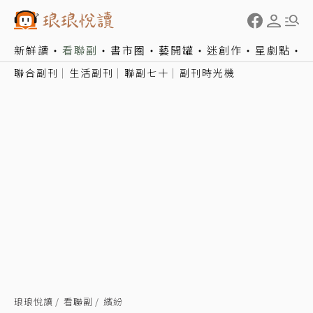
新鮮讀
看聯副
書市圈
藝開罐
迷創作
星劇點
聯合副刊
生活副刊
聯副七十
副刊時光機
琅琅悅讀
看聯副
繽紛