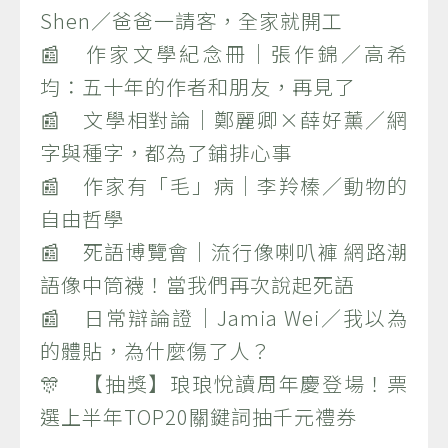
Shen／爸爸一請客，全家就開工
📰 作家文學紀念冊｜張作錦／高希
均：五十年的作者和朋友，再見了
📰 文學相對論｜鄭麗卿×薛好薰／網
字與種字，都為了鋪排心事
📰 作家有「毛」病｜李羚榛／動物的
自由哲學
📰 死語博覽會｜流行像喇叭褲 網路潮
語像中筒襪！當我們再次說起死語
📰 日常辯論證｜Jamia Wei／我以為
的體貼，為什麼傷了人？
🎊 【抽獎】琅琅悅讀周年慶登場！票
選上半年TOP20關鍵詞抽千元禮券