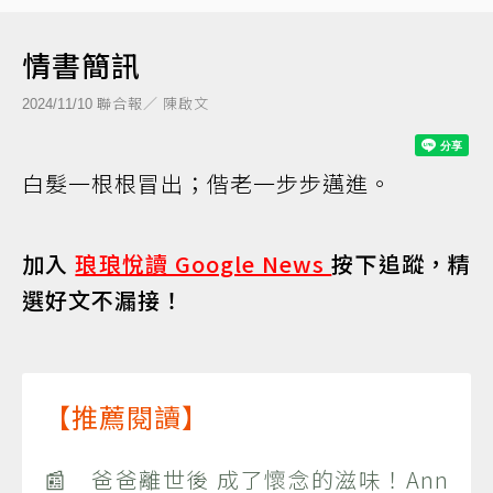
情書簡訊
聯合報／ 陳啟文
2024/11/10
白髮一根根冒出；偕老一步步邁進。
加入
琅琅悅讀 Google News
按下追蹤，精
選好文不漏接！
【推薦閱讀】
📰 爸爸離世後 成了懷念的滋味！Ann