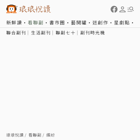
新鮮讀
看聯副
書市圈
藝開罐
迷創作
星劇點
聯合副刊
生活副刊
聯副七十
副刊時光機
琅琅悅讀
看聯副
繽紛