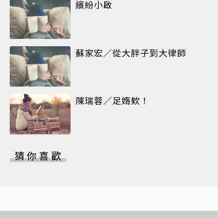
繽紛小啟
蘇家宏／從大胖子到大律師
陳瑞蓉／足媠欸！
猜你喜歡