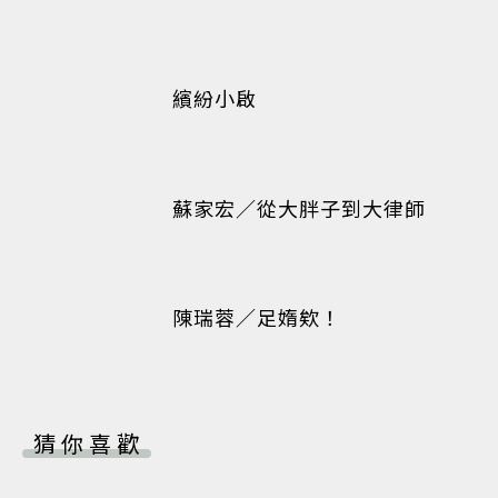
繽紛小啟
蘇家宏／從大胖子到大律師
陳瑞蓉／足媠欸！
猜你喜歡