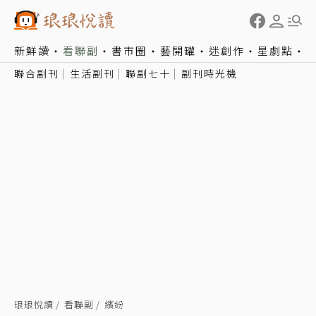
新鮮讀
看聯副
書市圈
藝開罐
迷創作
星劇點
聯合副刊
生活副刊
聯副七十
副刊時光機
琅琅悅讀
看聯副
繽紛