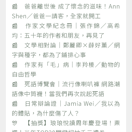
📰 爸爸離世後 成了懷念的滋味！Ann
Shen／爸爸一請客，全家就開工
📰 作家文學紀念冊｜張作錦／高希
均：五十年的作者和朋友，再見了
📰 文學相對論｜鄭麗卿×薛好薰／網
字與種字，都為了鋪排心事
📰 作家有「毛」病｜李羚榛／動物的
自由哲學
📰 死語博覽會｜流行像喇叭褲 網路潮
語像中筒襪！當我們再次說起死語
📰 日常辯論證｜Jamia Wei／我以為
的體貼，為什麼傷了人？
🎊 【抽獎】琅琅悅讀周年慶登場！票