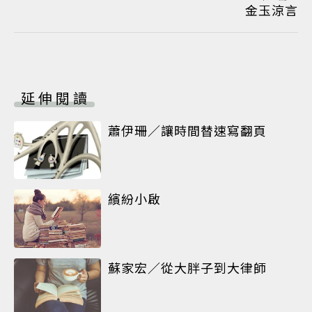
金玉涼言
延伸閱讀
蕭伊珊／讓時間替速寫翻頁
繽紛小啟
蘇家宏／從大胖子到大律師