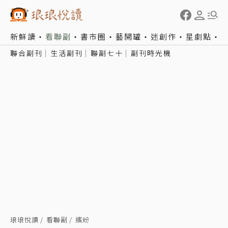
新鮮讀
看聯副
書市圈
藝開罐
迷創作
星劇點
聯合副刊
生活副刊
聯副七十
副刊時光機
琅琅悅讀
看聯副
繽紛