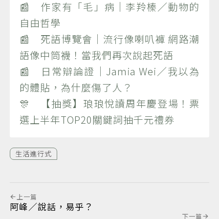
📰 作家有「毛」病｜李羚榛／動物的
自由哲學
📰 死語博覽會｜流行像喇叭褲 網路潮
語像中筒襪！當我們再次說起死語
📰 日常辯論證｜Jamia Wei／我以為
的體貼，為什麼傷了人？
🎊 【抽獎】琅琅悅讀周年慶登場！票
選上半年TOP20關鍵詞抽千元禮券
生活進行式
上一篇
阿峰／說話，易乎？
下一篇