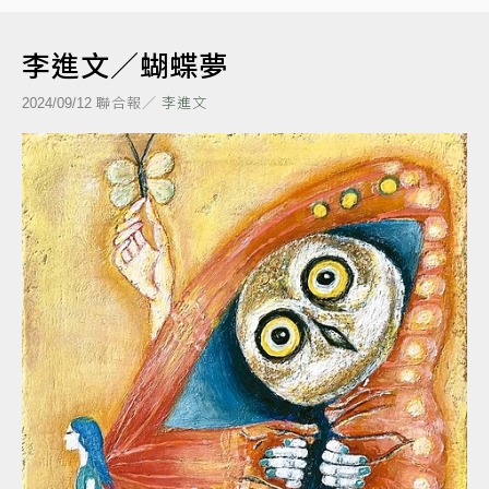
李進文／蝴蝶夢
聯合報／
李進文
2024/09/12