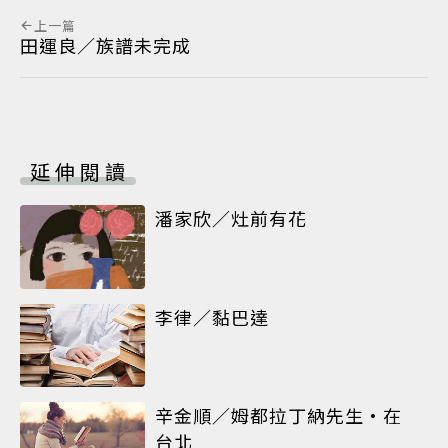
上一篇
田運良／族譜未完成
延伸閱讀
潘家欣／灶前有花
李律／黏巴達
辛金順／姆都拉丁納先生•在
台北