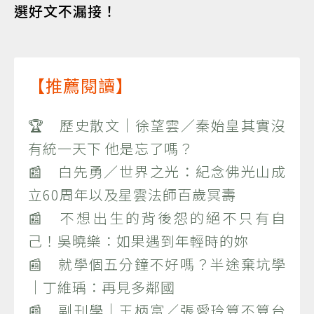
選好文不漏接！
【推薦閱讀】
🏆 歷史散文｜徐望雲／秦始皇其實沒
有統一天下 他是忘了嗎？
📰 白先勇／世界之光：紀念佛光山成
立60周年以及星雲法師百歲冥壽
📰 不想出生的背後怨的絕不只有自
己！吳曉樂：如果遇到年輕時的妳
📰 就學個五分鐘不好嗎？半途棄坑學
｜丁維瑀：再見多鄰國
📰 副刊學｜王柄富／張愛玲算不算台