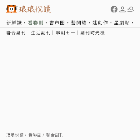
新鮮讀
看聯副
書市圈
藝開罐
迷創作
星劇點
聯合副刊
生活副刊
聯副七十
副刊時光機
琅琅悅讀
看聯副
聯合副刊