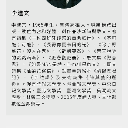
李進文
李進文，1965年生，臺灣高雄人。職業橫跨出
版、數位內容和媒體，創作兼涉新詩與散文。著
有詩集《一枚西班牙錢幣的自助旅行》、《不可
能；可能》、《長得像夏卡爾的光》、《除了野
薑花，沒人在家》、《靜到突然》、《雨天脫隊
的點點滴滴》、《更悲觀更要》，散文集《微意
思》、《如果MSN是詩，E-mail是散文》，圖文
詩集《油菜花寫信》，動畫童詩繪本《騎鵝歷險
記》、《字然課》及美術詩集《詩與藝的邂
逅》。獲有時報文學獎、聯合報文學獎、中央日
報文學獎、臺北文學獎、臺灣文學獎、吳濁流文
學獎、林榮三文學獎、2006年度詩人獎、文化部
數位金鼎獎等。