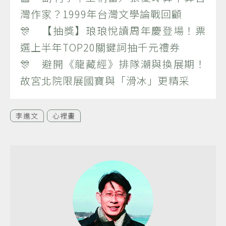
灣作家？1999年台灣文學論戰回顧
🎊 【抽獎】琅琅悅讀周年慶登場！票
選上半年TOP20關鍵詞抽千元禮券
🎊 避開《龍藏經》排隊潮與換展期！
故宮北院限展國寶與「滑冰」更精采
李進文
心裡畫