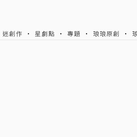
迷創作
星劇點
專題
琅琅原創