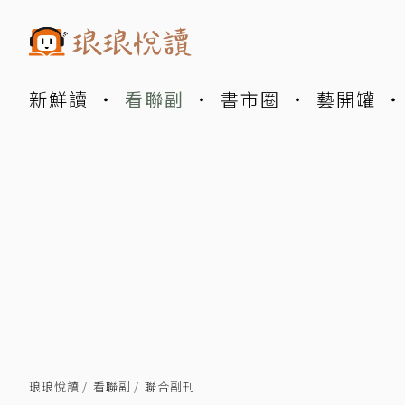
新鮮讀
看聯副
書市圈
藝開罐
琅琅悅讀
看聯副
聯合副刊