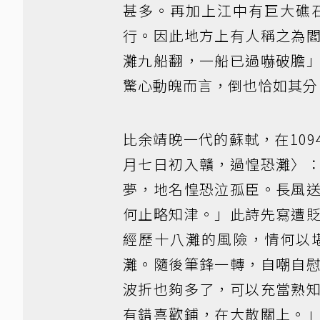
甚多。再加上江中有巨大礁
行。因此地方上有人稱之為
灘九船翻，一船已過嚇破膽
驚心動魄而言，倒也恰如其分
比余靖晚一代的蘇軾，在10
月七日初入贛，過惶恐灘〉
夢，地名惶恐泣孤臣。長風
何止略知津。」此詩先寫遭
經歷十八灘的風險，情何以
灘。隨後筆鋒一轉，自嘲自
波折也夠多了，可以充當熟
有錯喜歡鋪，在大散關上。