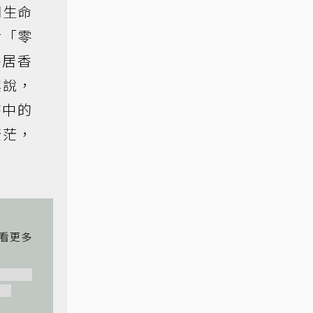
們生命
對「零
移居香
嶼說，
詩中的
茫茫，