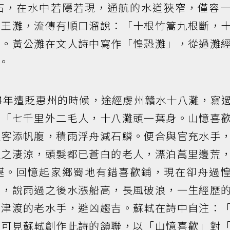
石，在水中若隱若現，通航的水道狹窄，僅容
閻王灘，流傳有順口溜說：「十根竹篙九根斷，
」。黃公灘在文人詩中寫作「惶恐灘」，從過灘
。
94年遭貶惠州的時候，途經虔州贛水十八灘，寫
：「七千里外二毛人，十八灘頭一葉身。山憶喜
送客添帆腹，積雨浮舟減石鱗。便合與官充水手
貶之淒涼，頭髮都已蒼白的老人，漂泊萬里邊荒
堪。回憶起家鄉蜀地有錯喜歡鋪，現在卻舟過
慰，說雨過之後水漲船高，長風破浪，一生經歷
知津渡的老水手，避凶趨吉。蘇軾在詩中自注：
」可見蘇軾創作此詩的頷聯，以「山憶喜歡」對