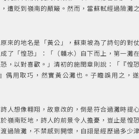
地，遭貶到嶺南的顛簸。然而，當蘇軾經過險灘
，原來的地名是「黃公」，蘇東坡為了詩句的對
改成了「惶恐」：「（贛水）自下而上，第一灘
惶恐，以對喜歡。」清初的施閏章則說：「『惶
』偶用取巧，然實黃公灘也。子瞻誤用之，
是詩人想像翱翔，故意改的，倒是符合過灘時提
泊於嶺南貶地，詩人的前景令人擔憂，豈止是惶
際渡過險灘，不禁感到開懷，自詡是經歷過多少