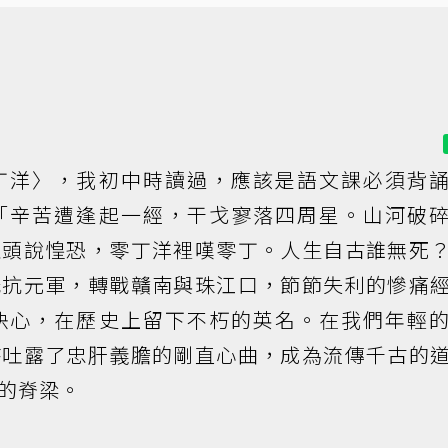
丁洋〉，我初中時讀過，應該是語文課必須背
「辛苦遭逢起一經，干戈寥落四周星。山河破
灘頭說惶恐，零丁洋裡嘆零丁。人生自古誰無死
抵抗元軍，轉戰贛南與珠江口，節節失利的慘痛
決心，在歷史上留下不朽的英名。在我們年輕
詩吐露了忠肝義膽的剛直心曲，成為流傳千古的
的脊梁。