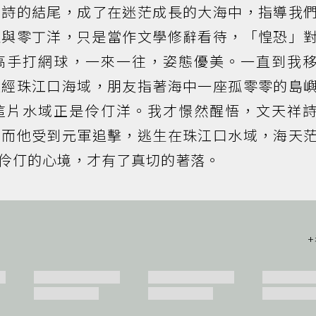
全詩的結尾，成了在迷茫成長的大海中，指導我
灘與零丁洋，只是當作文學修辭看待，「惶恐」
高手打網球，一來一往，姿態優美。一直到我
途經珠江口海域，朋友指著海中一座孤零零的島
這片水域正是伶仃洋。我才憬然醒悟，文天祥
，而他受到元軍追擊，逃生在珠江口水域，海天
伶仃的心境，才有了真切的著落。