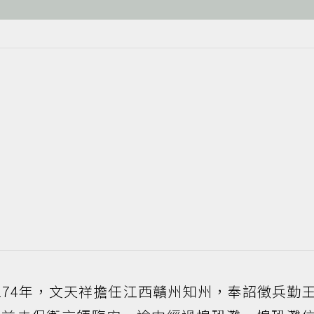
274年，文天祥擔任江西贛州知州，奉詔徵兵勤