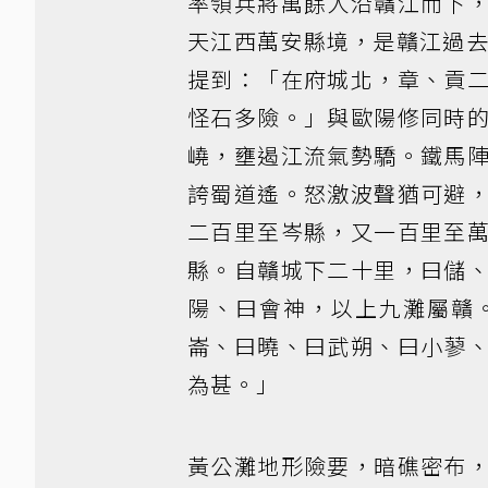
率領兵將萬餘人沿贛江而下
天江西萬安縣境，是贛江過去
提到：「在府城北，章、貢
怪石多險。」與歐陽修同時
嶢，壅遏江流氣勢驕。鐵馬
誇蜀道遙。怒激波聲猶可避
二百里至岑縣，又一百里至
縣。自贛城下二十里，曰儲
陽、曰會神，以上九灘屬贛
崙、曰曉、曰武朔、曰小蓼
為甚。」
黃公灘地形險要，暗礁密布