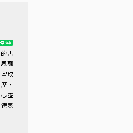
誦的古
碎風飄
？留取
經歷，
的心靈
道德表