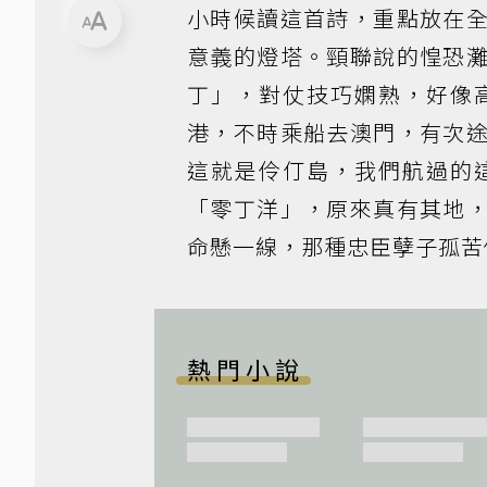
小時候讀這首詩，重點放在
意義的燈塔。頸聯說的惶恐
丁」，對仗技巧嫻熟，好像
港，不時乘船去澳門，有次
這就是伶仃島，我們航過的
「零丁洋」，原來真有其地
命懸一線，那種忠臣孽子孤苦
熱門小說