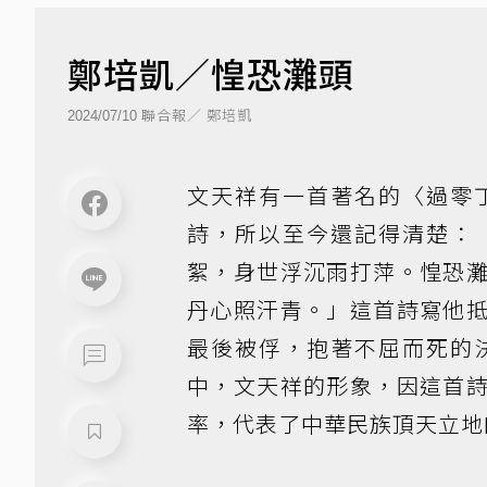
鄭培凱／惶恐灘頭
聯合報／ 鄭培凱
2024/07/10
文天祥有一首著名的〈過零
詩，所以至今還記得清楚：
絮，身世浮沉雨打萍。惶恐
丹心照汗青。」這首詩寫他
最後被俘，抱著不屈而死的
中，文天祥的形象，因這首
率，代表了中華民族頂天立地