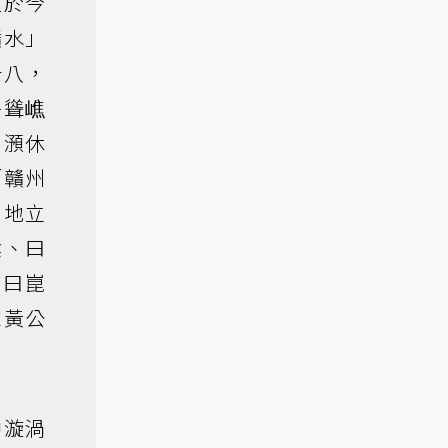
位於今
贛水」
十八，
碧聳嶕
，澦休
「贛州
割地立
陰、曰
、曰崑
惟黃公
中漩渦