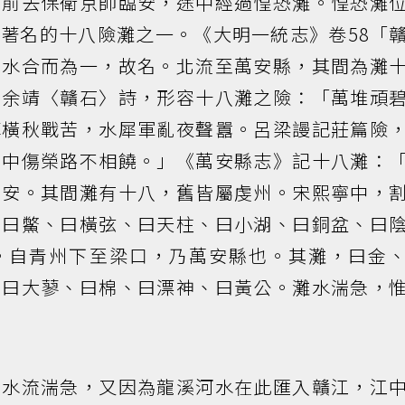
，前去保衛京師臨安，途中經過惶恐灘。惶恐灘
著名的十八險灘之一。《大明一統志》卷58「
二水合而為一，故名。北流至萬安縣，其間為灘
的余靖〈贛石〉詩，形容十八灘之險：「萬堆頑
陣橫秋戰苦，水犀軍亂夜聲囂。呂梁謾記莊篇險
，中傷榮路不相饒。」《萬安縣志》記十八灘：
萬安。其間灘有十八，舊皆屬虔州。宋熙寧中，
、曰鱉、曰橫弦、曰天柱、曰小湖、曰銅盆、曰
。自青州下至梁口，乃萬安縣也。其灘，曰金
、曰大蓼、曰棉、曰漂神、曰黃公。灘水湍急，
，水流湍急，又因為龍溪河水在此匯入贛江，江