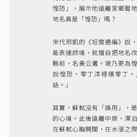
惶恐」，展示他遠離家鄉蜀
地名真是「惶恐」嗎？
宋代邢凱的《坦齋通編》說
能表達詩境，就擅自把地名
縣前，名黃公灘。坡乃更為
說惶恐，零丁洋裡嘆零丁。
話。」
其實，蘇軾沒有「誤用」，
的心境。此後遠離中原，漂
在蘇軾心胸開闊，在水漲之