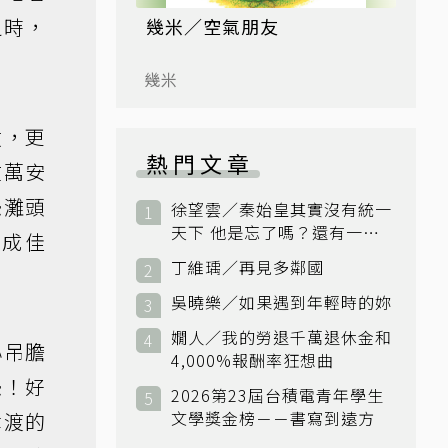
之時，
幾米／空氣朋友
幾米
仗，更
熱門文章
在萬安
恐灘頭
徐望雲／秦始皇其實沒有統一
天下 他是忘了嗎？還有一個
遂成佳
小國：衛國
丁維瑀／再見多鄰國
吳曉樂／如果遇到年輕時的妳
嫺人／我的勞退千萬退休金和
心吊膽
4,000%報酬率狂想曲
恐！好
2026第23屆台積電青年學生
文學獎金榜－－書寫到遠方
津渡的