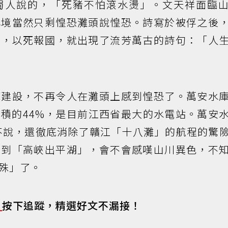
蜀人說的，「死豬不怕滾水燙」。文天祥面臨
心境當然只剩惶恐灘頭說惶恐。詩寫於被俘之後
定，以死報國，就出現了流芳萬古的詩句：「人
庫建設，不再令人在灘頭上感到惶恐了。萬安水
積的44%，是目前江西省最大的水電站。萬安
力不說，還徹底消除了贛江「十八灘」的航程的驚
看到「高峽出平湖」，會不會感嘆山川異色，不
殊」了。
s
按下追蹤，精選好文不漏接！