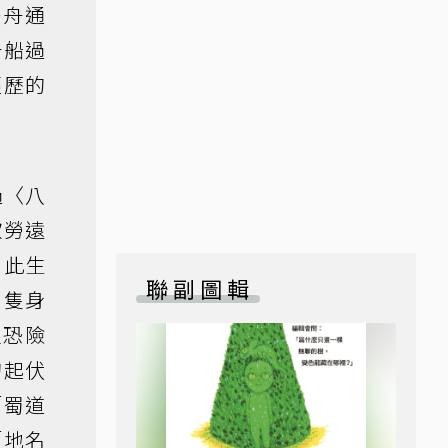
一舟通
十船過
經歷的
過〈八
歡勞遠
，此生
聯副圖輯
，隻身
惶恐險
的起伏
「蜀道
「地名