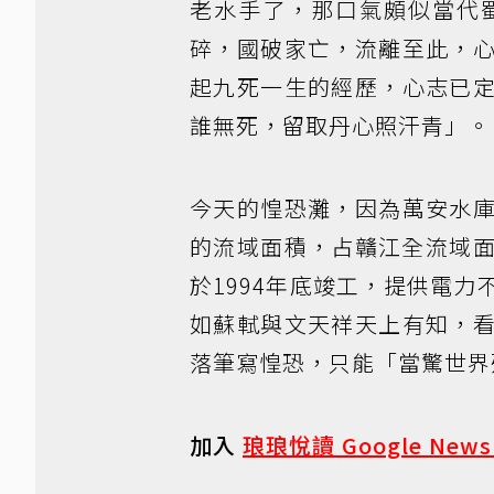
老水手了，那口氣頗似當代
碎，國破家亡，流離至此，
起九死一生的經歷，心志已
誰無死，留取丹心照汗青」。
今天的惶恐灘，因為萬安水
的流域面積，占贛江全流域面
於1994年底竣工，提供電
如蘇軾與文天祥天上有知，
落筆寫惶恐，只能「當驚世界
加入
琅琅悅讀 Google New