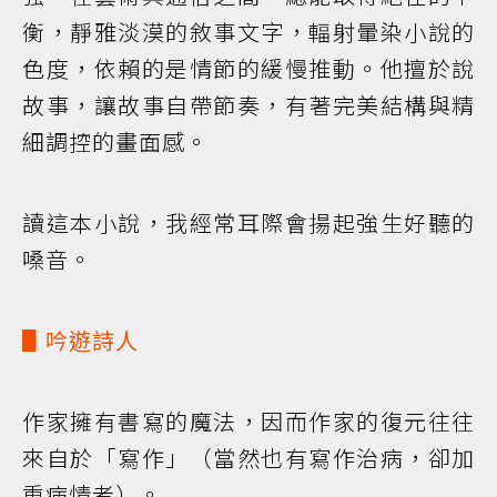
衡，靜雅淡漠的敘事文字，輻射暈染小說的
色度，依賴的是情節的緩慢推動。他擅於說
故事，讓故事自帶節奏，有著完美結構與精
細調控的畫面感。
讀這本小說，我經常耳際會揚起強生好聽的
嗓音。
▋吟遊詩人
作家擁有書寫的魔法，因而作家的復元往往
來自於「寫作」（當然也有寫作治病，卻加
重病情者）。