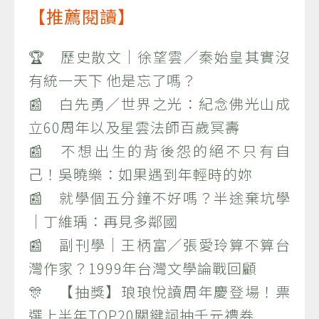
【推薦閱讀】
🏆 歷史散文｜徐望雲／秦始皇其實沒
有統一天下 他是忘了嗎？
📰 白先勇／世界之光：紀念佛光山成
立60周年以及星雲法師百歲冥壽
📰 不想出生的背後怨的絕不只有自
己！吳曉樂：如果遇到年輕時的妳
📰 就學個五分鐘不好嗎？半途棄坑學
｜丁維瑀：再見多鄰國
📰 副刊學｜王柄富／張愛玲算不算台
灣作家？1999年台灣文學論戰回顧
🎊 【抽獎】琅琅悅讀周年慶登場！票
選上半年TOP20關鍵詞抽千元禮券