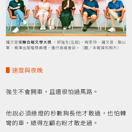
鍾文音獲
聯合報文學大獎
，郭強生(左起)、梅家玲、鍾文音、駱以
軍、楊澤出席贈獎典禮，進行高峰會談。（圖／本報資料照片）
▋速度與夜晚
強生不會開車，且還很怕過馬路。
他說必須綠燈的秒數夠長他才敢過，也怕轉
彎的車，總得左顧右盼才敢走過。