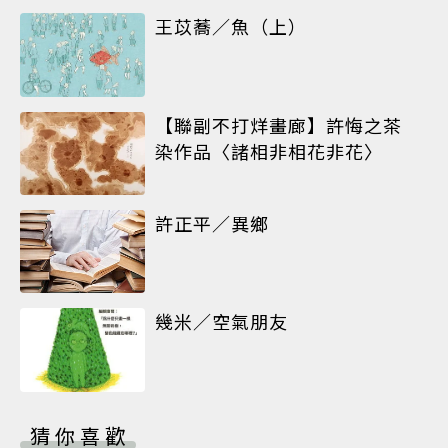
王苡蕎／魚（上）
【聯副不打烊畫廊】許悔之茶
染作品〈諸相非相花非花〉
許正平／異鄉
幾米／空氣朋友
猜你喜歡