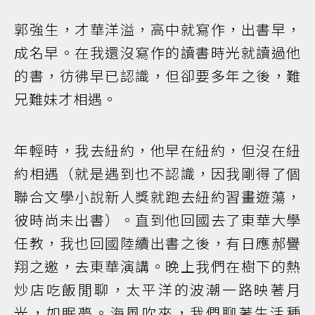
郭強生，才華洋溢，高中就寫作，出書早，
成名早。在我還沒寫作的讀書時光就讀過他
的書，彷彿早已認識，但卻要多年之後，難
兄難妹才相遇。
年輕時，我去紐約，他早在紐約，但沒在紐
約相遇（就是遇到也不認識，因我剛得了個
聯合文學小說新人獎就跑去紐約習畫遊蕩，
彼時尚未出書）。直到他回國去了東華大學
任教，我也回國陸續出書之後，有日應郝譽
翔之邀，去東華演講。晚上我們在樹下的熱
炒店吃飯閒聊，太平洋的波潮一路映著月
光，如眠夢。海風吹來，我們聊著生活種