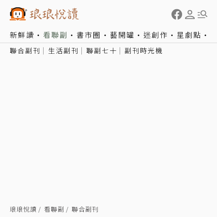
新鮮讀
看聯副
書市圈
藝開罐
迷創作
星劇點
聯合副刊
生活副刊
聯副七十
副刊時光機
琅琅悅讀
看聯副
聯合副刊