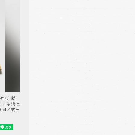
的地方就
肝，滃疑吐
（圖／故宮