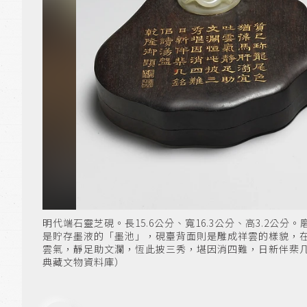
明代端石靈芝硯。長15.6公分、寬16.3公分、高3.2
是貯存墨液的「墨池」，硯臺背面則是雕成祥雲的樣貌，
雲氣，靜足助文瀾，恆此披三秀，堪因消四難，日新伴棐
典藏文物資料庫）