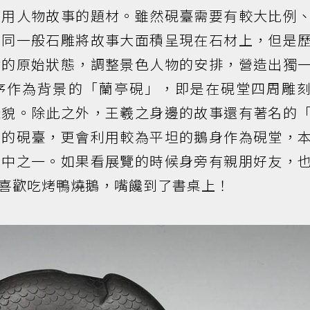
使用人物故事的題材。雖然硯臺需要有較大比例
如同一般石雕將故事大面積呈現在石材上，但是
材的原始狀態，調整景色人物的安排，營造出獨
序作為背景的「蘭亭硯」，即是在硯堂四周雕
樣貌。除此之外，王羲之身邊的故事還有著名的
刻的硯臺，更會利用較為平坦的鵝身作為硯堂，
其中之一。如果看展覽的時候身旁有親朋好友，
喜歡吃烤鴨燒鵝，嘴饞到了書桌上！