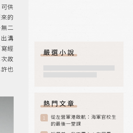
、可供
歷來的
一無二
刻出溝
「寫經
嚴選小說
本次故
也許也
熱門文章
從左營軍港啟航：海軍官校生
的最後一堂課