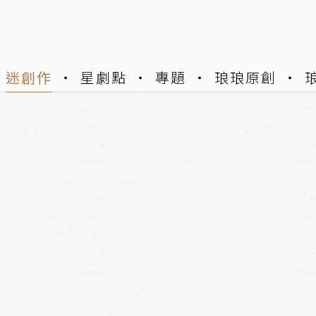
迷創作
星劇點
專題
琅琅原創