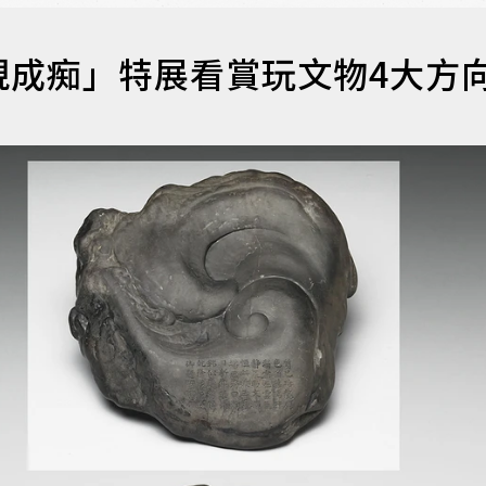
硯成痴」特展看賞玩文物4大方