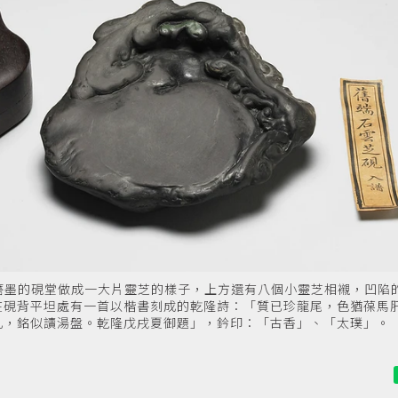
公分。磨墨的硯堂做成一大片靈芝的樣子，上方還有八個小靈芝相襯，凹陷
在硯背平坦處有一首以楷書刻成的乾隆詩：「質已珍龍尾，色猶葆馬
几，銘似讀湯盤。乾隆戊戌夏御題」，鈐印：「古香」、「太璞」。