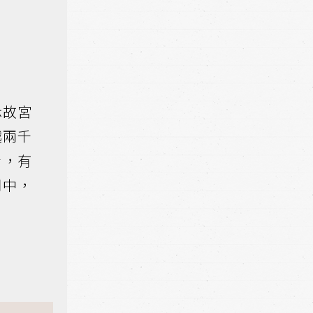
示故宮
越兩千
素，有
間中，