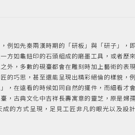
主，例如先秦兩漢時期的「研板」與「研子」，
及一方如龜鈕印的石頭組成的磨墨工具，或者歷
硯之外，多數的硯臺都會在雕刻時加上藝術的表
工匠的巧思，甚至還能呈現出精彩絕倫的樣貌，
硯」，在遠看的時候如同自然的擺件，而細看才
硯臺，古典文化中吉祥長壽寓意的靈芝，原是婦
天成的方式呈現，足見工匠非凡的眼光以及設