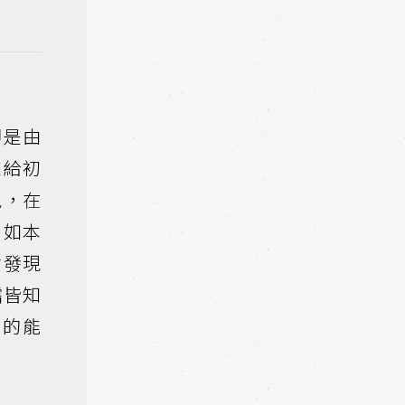
即是由
來給初
現，在
例如本
會發現
孺皆知
計的能