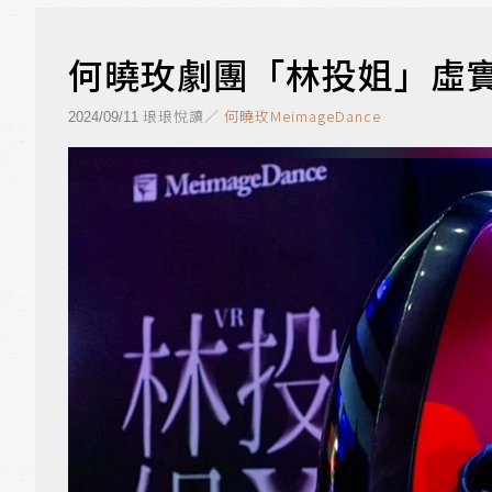
何曉玫劇團「林投姐」虛實
琅琅悅讀／
何曉玫MeimageDance
2024/09/11