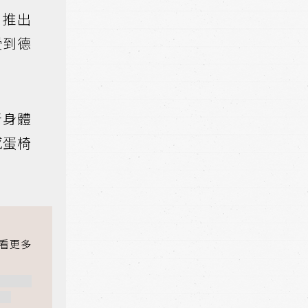
推出
受到德
者身體
感蛋椅