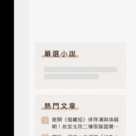
嚴選小說
熱門文章
避開《龍藏經》排隊潮與換展
期！故宮北院二樓限展國寶
〈元世祖出獵圖〉、乾隆最愛