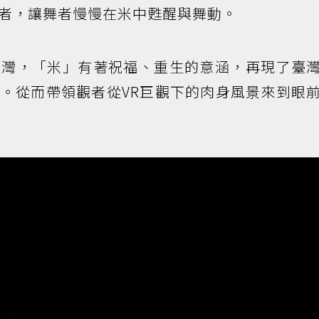
者，讓舞者慢慢在米中甦醒與舞動。
臺灣，「米」有著祝福、重生的意涵，再現了臺
。從而帶領觀者從VR巨觀下的肉身風景來到眼