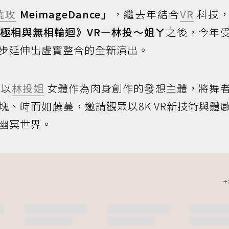
曉玫
MeimageDance」
，繼去年結合
VR
科技，
極相與無相輪迴》VR—林投～姐ㄚ
之後，今年
步延伸出虛實整合的全新演出。
，以
林投姐
女體作為肉身創作的發想主體，將舞
塊、時而如藤蔓，邀請觀眾以8K VR新技術與體
幽冥世界。