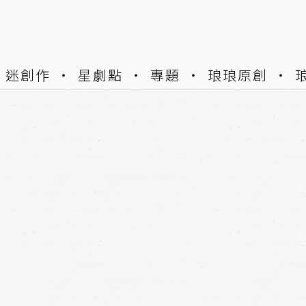
迷創作
星劇點
專題
琅琅原創