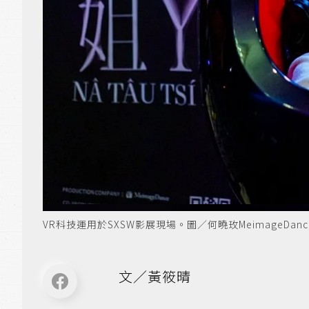
VR科技運用於SXSW影展現場。圖／何曉玫MeimageDan
文／黃筱晴