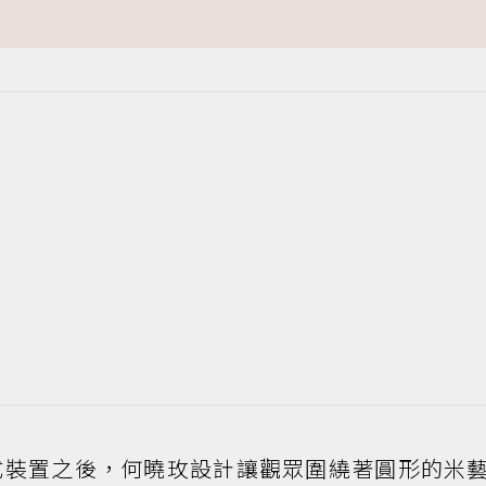
式裝置之後，何曉玫設計讓觀眾圍繞著圓形的米