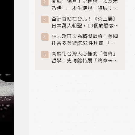
開展一個月！史博館「埃及木
「滑冰賽」更精采
乃伊──永生傳說」特展：看
見物件構築的永生風景
亞洲首站在台北！《炎上展》
日本萬人朝聖，10個放膽做自
己場景與台灣獨家展品同步亮
林志玲再次為藝術獻聲！美國
相
托雷多美術館52件珍藏 「古
典光影大師：林布蘭到哥雅」
高齡化台灣人必懂的「善終」
在富邦美術館隆重開展
哲學！史博館特展「終章未
完」超越生死的文化觀想