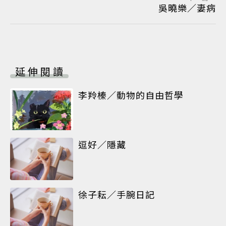
吳曉樂／妻病
延伸閱讀
李羚榛／動物的自由哲學
逗好／隱藏
徐子耘／手腕日記