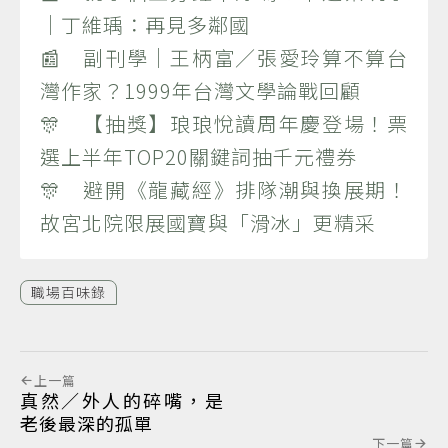
｜丁維瑀：再見多鄰國
📰 副刊學｜王柄富／張愛玲算不算台
灣作家？1999年台灣文學論戰回顧
🎊 【抽獎】琅琅悅讀周年慶登場！票
選上半年TOP20關鍵詞抽千元禮券
🎊 避開《龍藏經》排隊潮與換展期！
故宮北院限展國寶與「滑冰」更精采
職場百味錄
上一篇
真然／外人的碎嘴，是
老後最深的孤單
下一篇