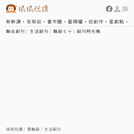
新鮮讀
看聯副
書市圈
藝開罐
迷創作
星劇點
聯合副刊
生活副刊
聯副七十
副刊時光機
琅琅悅讀
看聯副
生活副刊