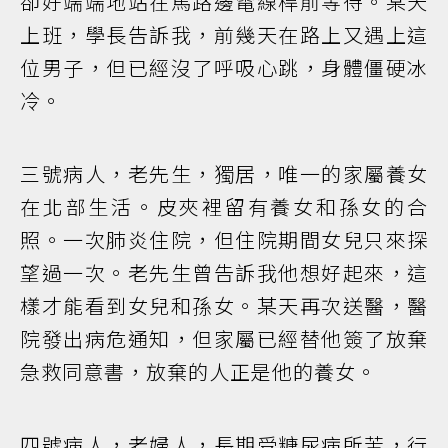
卻好端端地站在馬路邊電線桿前等待。某天
上班，學長告訴我，前幾天在路上又遇上這
位男子，但已經沒了呼吸心跳，身體僵硬冰
冷。
三號病人，老先生，獨居，唯一的家屬養女
在北部生活。皮夾裡留有養女和孫女的合
照。一次肺炎住院，但住院期間女兒只來探
望過一次。老先生曾告訴我他想好起來，這
樣才能看到女兒和孫女。某天再次送醫，醫
院發出病危通知，但家屬已經替他簽了放棄
急救同意書，放棄的人正是他的養女。
四號病人，老婦人，長期受糖尿病所苦，行