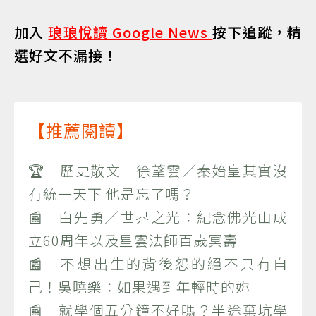
加入
琅琅悅讀 Google News
按下追蹤，精
選好文不漏接！
【推薦閱讀】
🏆 歷史散文｜徐望雲／秦始皇其實沒
有統一天下 他是忘了嗎？
📰 白先勇／世界之光：紀念佛光山成
立60周年以及星雲法師百歲冥壽
📰 不想出生的背後怨的絕不只有自
己！吳曉樂：如果遇到年輕時的妳
📰 就學個五分鐘不好嗎？半途棄坑學