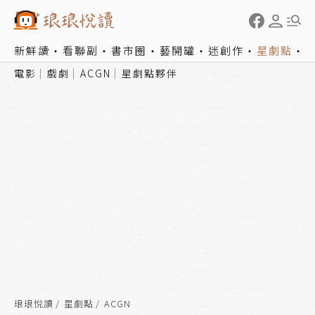
新鮮讀
看聯副
書市圈
藝開罐
迷創作
星劇點
電影
戲劇
ACGN
星劇點夥伴
琅琅悅讀
星劇點
ACGN