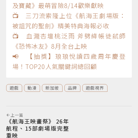
及寶藏》最萌冒險8/14歡樂獻映
📺 三刀流索隆上位《航海王劇場版：
被詛咒的聖劍》精美特典海報必收
📺 血濺杏壇桃泛雨 斧劈絳帳徒弒師
《恐怖冰友》8月全台上映
📢 【抽獎】琅琅悅讀四歲周年慶登
場！TOP20人氣關鍵詞總回顧
遊戲
動漫
新加坡
品牌
遊戲視界
上一篇
《航海王映畫祭》 26年
航程、15部劇場版完整
重映