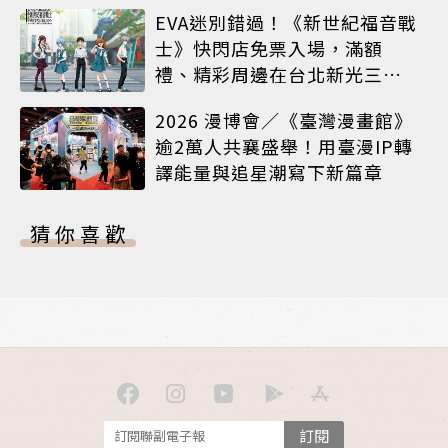
海報必收藏
EVA迷別錯過！《新世紀福音戰
士》快閃店免票入場，滿額
禮、精彩周邊在台北新光三越
A8限時登場
2026 漫博會／《臺灣漫畫館》
逾2萬人共襄盛舉！用臺漫IP轉
譯能量與追星潮寫下新篇章
猜你喜歡
訂閱