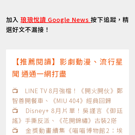
加入
琅琅悅讀 Google News
按下追蹤，精
選好文不漏接！
【推薦閱讀】影劇動漫、流行星
聞 通通一網打盡
📺 LINE TV 8月強檔！《開火開伙》鄭
智善開餐車、《MIU 404》經典回歸
📺 Disney+ 8月片單！吳謹言《御廷
謠》手撕反派、《花開錦繡》古裝2搭
📺 金獎動畫續集《喵喵博物館2：埃