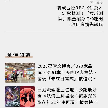
下一篇
養成冒險RPG《伊莫》
定檔封測！「握爪測
試」限量招募 7/9起開
放玩家搶先試玩
延伸閱讀
2026臺灣文博會／870家品
牌、32組本土天團IP大集結，
翻玩「未來日常式」數位沉浸
體驗
三刀流索隆上位啦！公認最好
看《航海王劇場版：被詛咒的
聖劍》21年後再現，精美特典