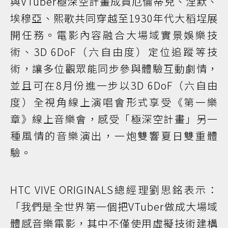
與VTuber極深空計畫成員厄倫蒂兒、涅默、
埃穆亞、熙歌共同穿越至1930年代大稻埕展
開任務。電影內容融合大場域實景娛樂技
術、3D 6DoF（六自由度）定位追蹤等技
術，讓多位觀眾能同步參與體驗互動劇情，
並且可在8月份進一步以3D 6DoF（六自由
度）全視角線上演唱會形式享受《第一樂
章》線上音樂會，感受「極深空計畫」另一
種風情的音樂演出，一炮雙響夏日雙重體
驗。
HTC VIVE ORIGINALS總經理劉思銘表示：
「我們是全世界第一個把VTuber做成大場域
體感音樂電影，其中不僅使用虛擬技術建構