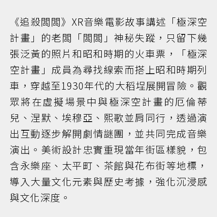
《追殺闆闆》XR音樂電影故事講述「極深空
計畫」的老闆「闆闆」神秘失蹤，只留下幾
張泛黃的照片和昭和時期的火車票，「極深
空計畫」成員為尋找線索而搭上昭和時期列
車，穿越至1930年代的大稻埕展開冒險。觀
眾將在虛擬場景中與極深空計畫的厄倫蒂
兒、涅默、埃穆亞、熙歌並肩同行，透過演
出互動逐步解開劇情謎團，並共同完成音樂
演出。美術設計忠實重現當年街區樣貌，包
含永樂座、太平町、茶館與花布街等地標，
導入大量文化元素與歷史考據，強化沉浸感
與文化深度。