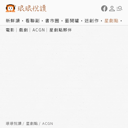
新鮮讀
看聯副
書市圈
藝開罐
迷創作
星劇點
電影
戲劇
ACGN
星劇點夥伴
琅琅悅讀
星劇點
ACGN