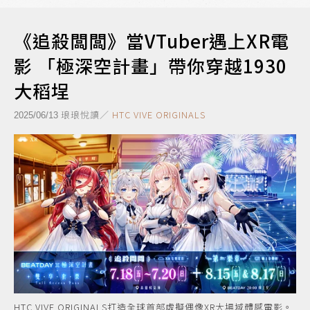
《追殺闆闆》當VTuber遇上XR電
影 「極深空計畫」帶你穿越1930
大稻埕
琅琅悅讀／
HTC VIVE ORIGINALS
2025/06/13
HTC VIVE ORIGINALS打造全球首部虛擬偶像XR大場域體感電影。