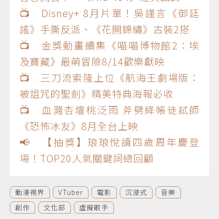
📺 Disney+ 8月片單！吳謹言《御廷
謠》手撕反派、《花開錦繡》古裝2搭
📺 金獎動畫續集《喵喵博物館2：埃
及寶藏》最萌冒險8/14歡樂獻映
📺 三刀流索隆上位《航海王劇場版：
被詛咒的聖劍》精美特典海報必收
📺 血濺杏壇桃泛雨 斧劈絳帳徒弒師
《恐怖冰友》8月全台上映
📢 【抽獎】琅琅悅讀四歲周年慶登
場！TOP20人氣關鍵詞總回顧
動漫視界
VTuber
電影
沉浸式
音樂
創作
文化部
虛擬歌手