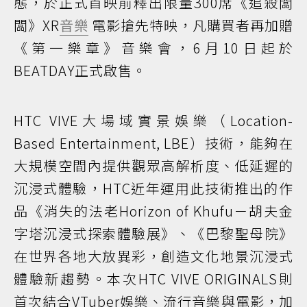
態，於正式首映前釋出限量300席《追殺闆
闆》XR
音樂
電影搶先特映，凡購買者再加贈
《第一樂章》音樂會，6月10日起於
BEATDAY正式啟售。
HTC VIVE大場域實景娛樂（Location-
Based Entertainment, LBE）技術，能夠在
大規模空間內提供觀眾高解析度、低延遲的
沉浸式體驗，HTC近年運用此技術推出的作
品《消失的法老Horizon of Khufu－胡夫金
字塔沉浸式探索體驗展》、《巴黎聖母院》
在世界各地大放異彩，創造文化地景沉浸式
體驗新趨勢。本次HTC VIVE ORIGINALS則
首次結合VTuber娛樂、流行音樂與電影，加