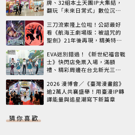
牌、32組本土天團IP大集結，
翻玩「未來日常式」數位沉浸
體驗
三刀流索隆上位啦！公認最好
看《航海王劇場版：被詛咒的
聖劍》21年後再現，精美特典
海報必收藏
EVA迷別錯過！《新世紀福音戰
士》快閃店免票入場，滿額
禮、精彩周邊在台北新光三越
A8限時登場
2026 漫博會／《臺灣漫畫館》
逾2萬人共襄盛舉！用臺漫IP轉
譯能量與追星潮寫下新篇章
猜你喜歡