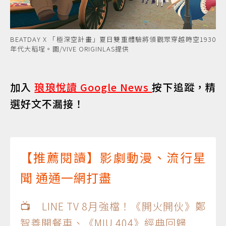
BEATDAY X 「極深空計畫」夏日雙重體驗將領觀眾穿越時空1930
年代大稻埕。圖/VIVE ORIGINLAS提供
加入
琅琅悅讀 Google News
按下追蹤，精
選好文不漏接！
【推薦閱讀】影劇動漫、流行星
聞 通通一網打盡
📺 LINE TV 8月強檔！《開火開伙》鄭
智善開餐車、《MIU 404》經典回歸