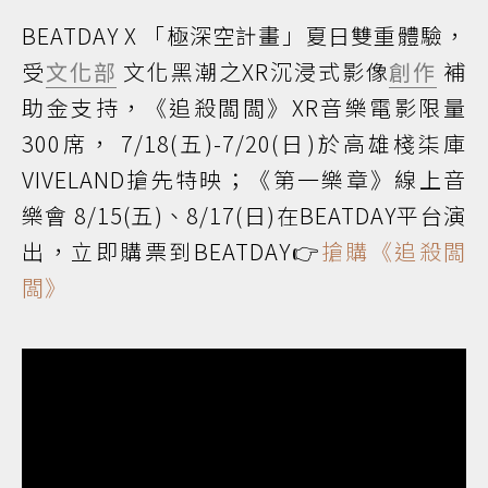
BEATDAY X 「極深空計畫」夏日雙重體驗，
受
文化部
文化黑潮之XR沉浸式影像
創作
補
助金支持，《追殺闆闆》XR音樂電影限量
300席， 7/18(五)-7/20(日)於高雄棧柒庫
VIVELAND搶先特映；《第一樂章》線上音
樂會 8/15(五)、8/17(日)在BEATDAY平台演
出，立即購票到BEATDAY👉
搶購《追殺闆
闆》