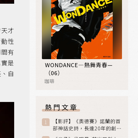
的天才
衝動性
期間有
其實是
WONDANCE—熱舞青春—
（06）
喪、自
珈琲
熱門文章
【影評】《奧德賽》諾蘭的首
部神話史詩，長達20年的創傷
與贖罪之旅