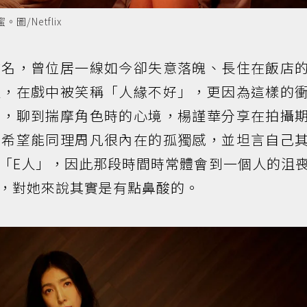
/Netflix
成名，曾位居一線如今卻失意落魄、長住在飯店
性，在戲中被笑稱「人緣不好」，更因為這樣的
繫，聊到揣摩角色時的心境，楊謹華分享在拍攝
，希望能同理周凡很內在的孤獨感，並坦言自己
「E人」，因此那段時間時常體會到一個人的沮
，對她來說其實是有點鼻酸的。