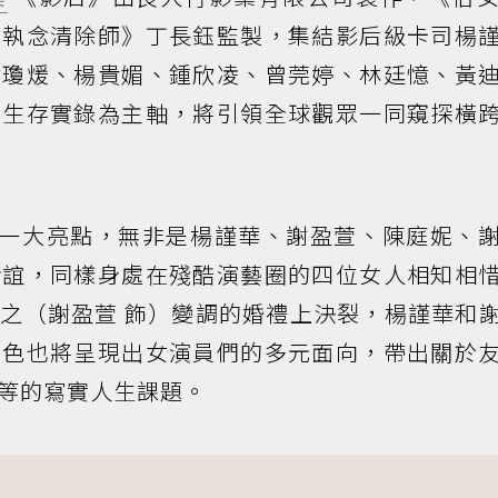
良執念清除師》丁長鈺監製，集結影后級卡司楊
謝瓊煖、楊貴媚、鍾欣凌、曾莞婷、林廷憶、黃
的生存實錄為主軸，將引領全球觀眾一同窺探橫
的一大亮點，無非是楊謹華、謝盈萱、陳庭妮、
情誼，同樣身處在殘酷演藝圈的四位女人相知相
之（謝盈萱 飾）變調的婚禮上決裂，楊謹華和
角色也將呈現出女演員們的多元面向，帶出關於
等的寫實人生課題。