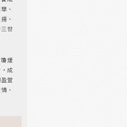
謹華、
迪揚、
跨三世
謝瓊煖
惜，成
謝盈萱
友情、