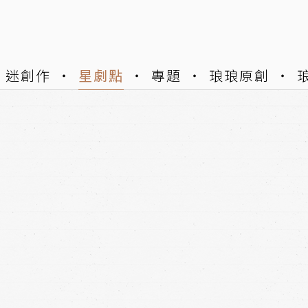
迷創作
星劇點
專題
琅琅原創