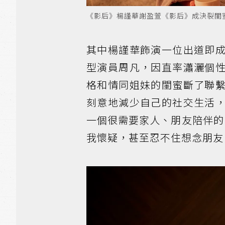
《影后》楊謹華謝盈萱《影后》成決裂閨蜜。圖
其中楊謹華飾演一位出道即
型演員周凡，因直率瀟灑個
格和情同姐妹的閨蜜斷了聯
刻意地減少自己的社交生活
一個很需要家人、朋友陪伴的
我懷疑，甚至忍不住想念朋友