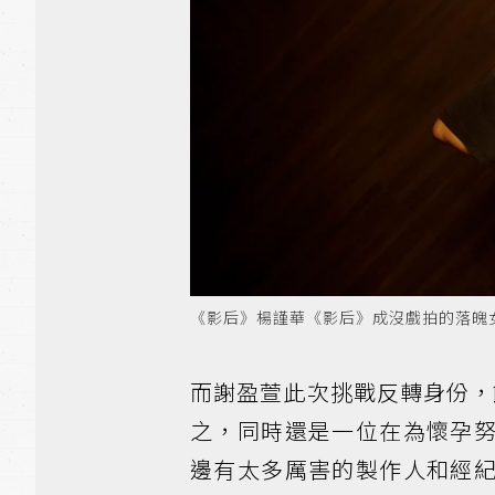
《影后》楊謹華《影后》成沒戲拍的落魄女星
而謝盈萱此次挑戰反轉身份，
之，同時還是一位在為懷孕
邊有太多厲害的製作人和經