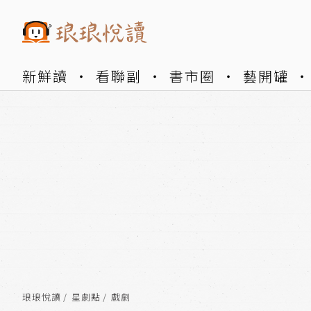
新鮮讀
看聯副
書市圈
藝開罐
琅琅悅讀
星劇點
戲劇