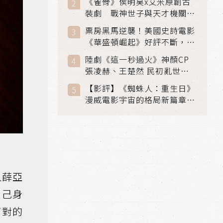
《雀骨》侯明昊x艾米原創古
裝劇 戰神世子與天才機關師
聯手攻克身世之謎
票房黑馬逆襲！美國史詩電影
《華盛頓崛起》好評不斷，輾
壓《玩具總動員5》、《超少
陸劇《這一秒過火》神顏CP
女》
張凌赫、王楚然 民初亂世、
家仇國難也要大談禁忌叔嫂戀
【影評】《蜘蛛人：重生日》
漫威電影宇宙的格局新篇章，
在面罩之下找到自我救贖的成
長
人薛亞
自己身
面對的