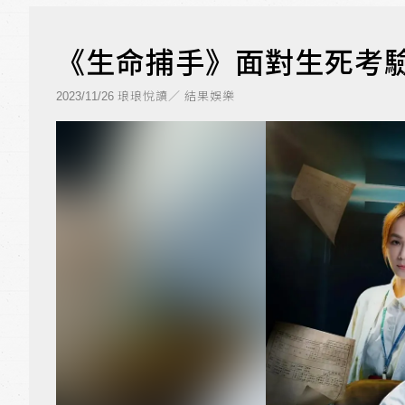
《生命捕手》面對生死考驗 
琅琅悅讀／ 結果娛樂
2023/11/26