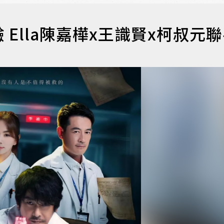
Ella陳嘉樺x王識賢x柯叔元