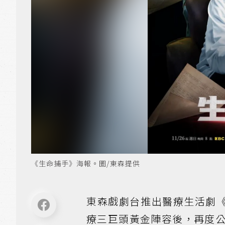
《生命捕手》海報。圖/東森提供
東森戲劇台推出醫療生活劇《
療三巨頭黃金陣容後，再度