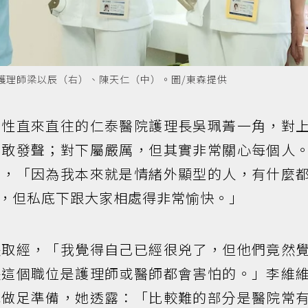
護理師梁以辰（右）、陳天仁（中）。圖/東森提供
個性直來直往的仁泰醫院護理長吳珮菁一角，對
勇敢發聲；對下屬嚴厲，但其實非常關心每個人
備，「因為我本來就是情緒外顯型的人，有什麼
，但私底下跟大家相處得非常愉快。」
長取經，「我覺得自己已經很兇了，但他們竟然
長這個職位是護理師或醫師都會害怕的。」李維
色做足準備，她透露：「比較難的部分是醫院常