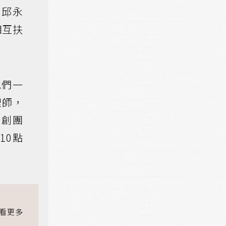
、邱永
相互扶
他們一
理師，
主創團
10點