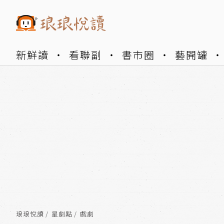
新鮮讀
看聯副
書市圈
藝開罐
琅琅悅讀
星劇點
戲劇