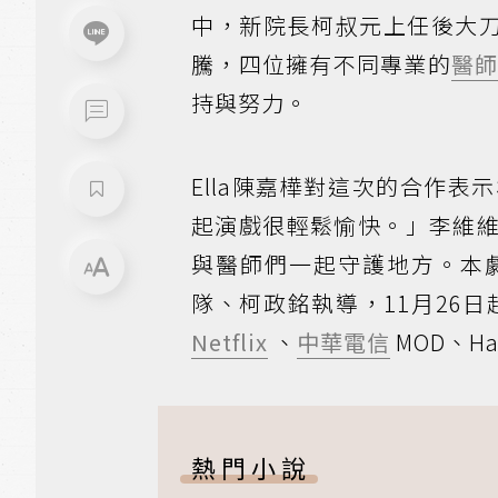
中，新院長柯叔元上任後大刀
騰，四位擁有不同專業的
醫
持與努力。
Ella陳嘉樺對這次的合作
起演戲很輕鬆愉快。」李維
與醫師們一起守護地方。本
隊、柯政銘執導，11月26
Netflix
、
中華電信
MOD、Ham
熱門小說