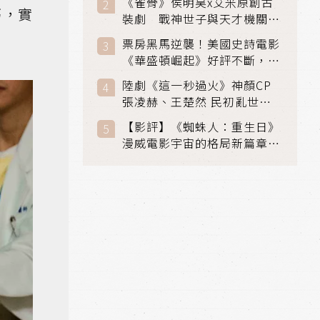
《雀骨》侯明昊x艾米原創古
巧，實
裝劇 戰神世子與天才機關師
聯手攻克身世之謎
票房黑馬逆襲！美國史詩電影
《華盛頓崛起》好評不斷，輾
壓《玩具總動員5》、《超少
陸劇《這一秒過火》神顏CP
女》
張凌赫、王楚然 民初亂世、
家仇國難也要大談禁忌叔嫂戀
【影評】《蜘蛛人：重生日》
漫威電影宇宙的格局新篇章，
在面罩之下找到自我救贖的成
長