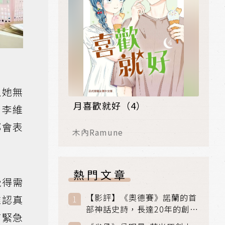
上她無
月喜歡就好（4）
。李維
都會表
木內Ramune
熱門文章
覺得需
【影評】《奧德賽》諾蘭的首
維認真
部神話史詩，長達20年的創傷
有緊急
與贖罪之旅