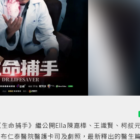
生命捕手》繼公開Ella陳嘉樺、王識賢、柯叔
公布仁泰醫院醫護卡司及劇照，最新釋出的醫生