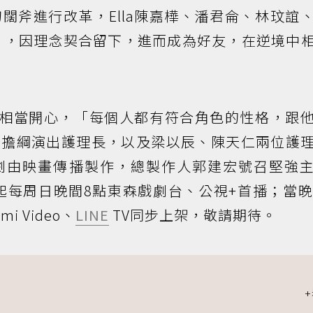
闊斧進行改革，Ella陳嘉樺、潘君侖、林玟誼
師
，因理念契合留下，進而成為好友，在逆境中
表示相當開心，「每個人都有符合角色的性格，跟
維擔綱演出護理長，以及梁以辰、陳天仁兩位護
劇由映畫傳播製作，總製作人郭建宏號召堅強
日起每周日晚間8點東森戲劇台、公視+首播；當晚
i Video、
LINE
TV同步上架，敬請期待。