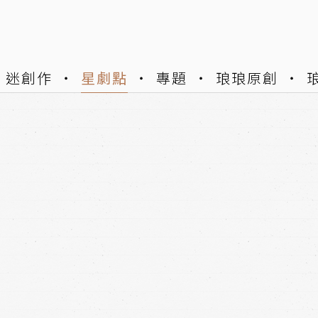
迷創作
星劇點
專題
琅琅原創