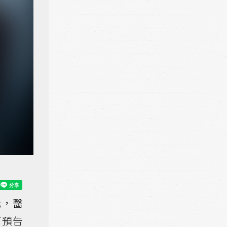
元，醫
篇預告