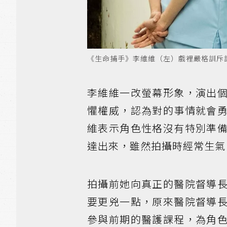
《生命捕手》李維維（左）戲裡嚴格訓斥
李維維一改螢幕形象，演出
懼權威，認為對的事情就會
維表示角色性格沒有特別準
達出來，雖然拍攝時經常生氣
拍攝前她向真正的醫院督導
要更兇一點，原來醫院督導
參與前期的醫護課程，為角