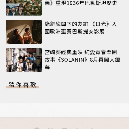
義》重現1936年巴勒斯坦歷史
綠能醜聞下的友誼 《日光》入
圍歐洲聖賽巴斯提安影展
宮崎葵經典重映 純愛青春樂團
故事《SOLANIN》8月再闖大銀
幕
猜你喜歡