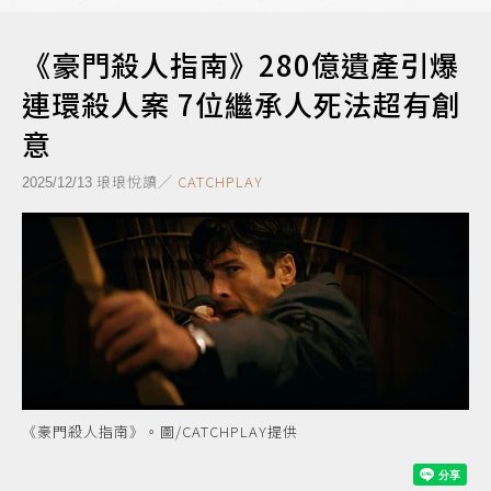
《豪門殺人指南》280億遺產引爆
連環殺人案 7位繼承人死法超有創
意
琅琅悅讀／
CATCHPLAY
2025/12/13
《豪門殺人指南》。圖/CATCHPLAY提供