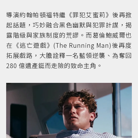
導演約翰帕頓福特繼《罪犯艾蜜莉》後再掀
起話題，巧妙融合黑色幽默與犯罪計謀，揭
露階級與家族制度的荒謬。而葛倫鮑威爾也
在《逃亡遊戲》(The Running Man)後再度
拓展戲路，大膽詮釋一名藍領逆襲、為奪回
280 億遺產鋌而走險的致命主角。