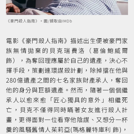
《豪門殺人指南》。圖/擷取自IMDb
電影《豪門殺人指南》描述出生便被豪門家
族無情拋棄的貝克瑞費洛（葛倫鮑威爾
飾），為奪回理應屬於自己的遺產，決心不
擇手段，策劃連環謀殺計劃，除掉擋在他與
280億遺產之間的七名家族財產承人，奪回
他的身分與巨額遺產。然而，隨著一個個繼
承人以愈來愈「匠心獨具的意外」相繼死
亡，貝克不僅得同時瞞著女友進行殺人計
畫，更得面對一位看穿他陰謀、又想分一杯
羹的風騷舊情人茱莉亞(瑪格麗特庫利 飾)，