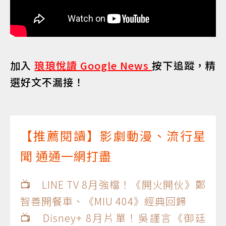
加入
琅琅悅讀 Google News
按下追蹤，精
選好文不漏接！
【推薦閱讀】影劇動漫、流行星
聞 通通一網打盡
📺 LINE TV 8月強檔！《開火開伙》鄭
智善開餐車、《MIU 404》經典回歸
📺 Disney+ 8月片單！吳謹言《御廷