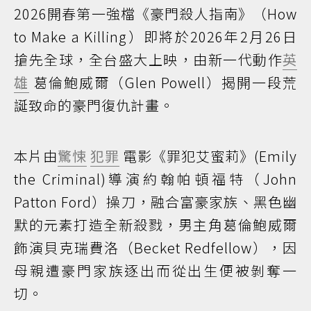
2026開春第一強檔《豪門殺人指南》（How
to Make a Killing）即將於2026年2月26日
搶先全球，全台盛大上映，由新一代動作
英
雄
葛倫鮑威爾（Glen Powell）揭開一段荒
誕致命的豪門復仇計畫。
本片由
驚悚
犯罪
電影《罪犯艾蜜莉》(Emily
the Criminal)導演約翰帕頓福特（John
Patton Ford）操刀，融合富豪家族、黑色幽
默的元素打造全新殺戮，男主角葛倫鮑威爾
飾演貝克瑞費洛（Becket Redfellow），因
母親遭豪門家族逐出而從出生便被剝奪一
切。