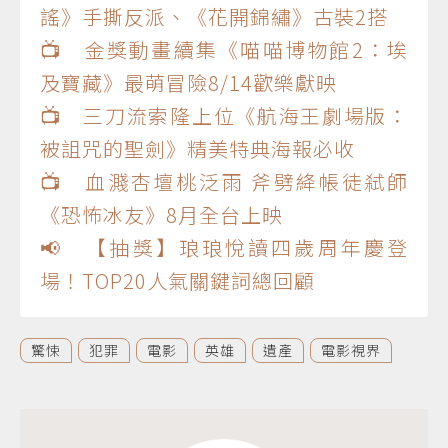
謠》手撕反派、《花開錦繡》古裝2搭
📺 金獎動畫續集《喵喵博物館2：埃
及寶藏》最萌冒險8/14歡樂獻映
📺 三刀流索隆上位《航海王劇場版：
被詛咒的聖劍》精美特典海報必收
📺 血濺杏壇桃泛雨 斧劈絳帳徒弒師
《恐怖冰友》8月全台上映
📢 【抽獎】琅琅悅讀四歲周年慶登
場！TOP20人氣關鍵詞總回顧
驚悚
犯罪
電影
英雄
遺產
電影視界