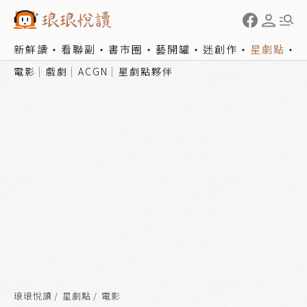
新鮮讀
看聯副
書市圈
藝開罐
迷創作
星劇點
電影
戲劇
ACGN
星劇點夥伴
琅琅悅讀
星劇點
電影