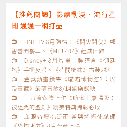
【推薦閱讀】影劇動漫、流行星
聞 通通一網打盡
📺 LINE TV 8月強檔！《開火開伙》鄭
智善開餐車、《MIU 404》經典回歸
📺 Disney+ 8月片單！吳謹言《御廷
謠》手撕反派、《花開錦繡》古裝2搭
📺 金獎動畫續集《喵喵博物館2：埃
及寶藏》最萌冒險8/14歡樂獻映
📺 三刀流索隆上位《航海王劇場版：
被詛咒的聖劍》精美特典海報必收
📺 血濺杏壇桃泛雨 斧劈絳帳徒弒師
《恐怖冰友》8月全台上映