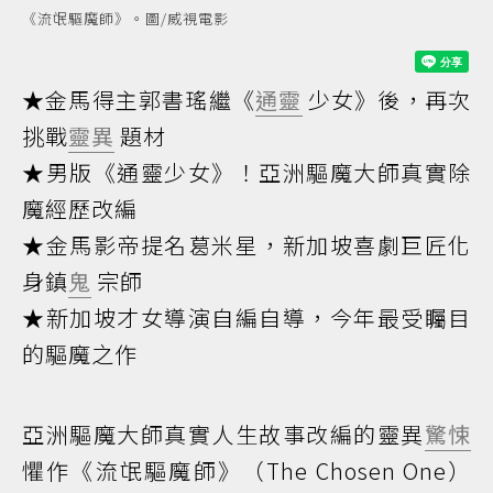
《流氓驅魔師》。圖/威視電影
★金馬得主郭書瑤繼《
通靈
少女》後，再次
挑戰
靈異
題材
★男版《通靈少女》！亞洲驅魔大師真實除
魔經歷改編
★金馬影帝提名葛米星，新加坡喜劇巨匠化
身鎮
鬼
宗師
★新加坡才女導演自編自導，今年最受矚目
的驅魔之作
亞洲驅魔大師真實人生故事改編的靈異
驚悚
懼作《流氓驅魔師》（The Chosen One）