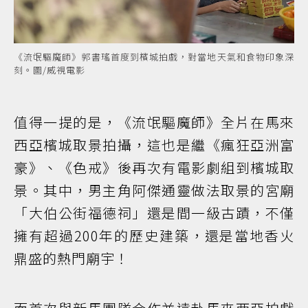
《流氓驅魔師》郭書瑤首度到檳城拍戲，對當地天氣和食物印象深
刻。圖/威視電影
值得一提的是，《流氓驅魔師》全片在馬來
西亞檳城取景拍攝，這也是繼《瘋狂亞洲富
豪》、《色戒》後再次有電影劇組到檳城取
景。其中，男主角阿傑通靈做法取景的宮廟
「大伯公街福德祠」還是間一級古蹟，不僅
擁有超過200年的歷史建築，還是當地香火
鼎盛的熱門廟宇！