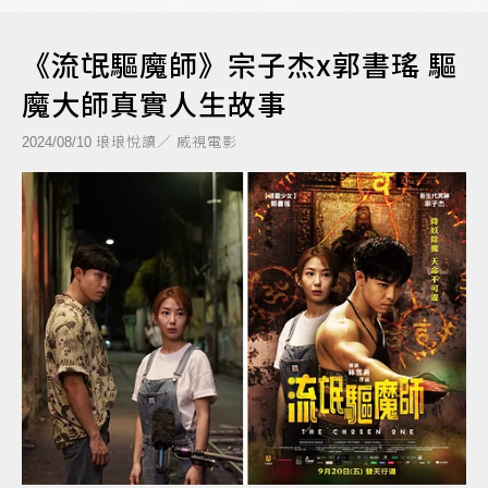
《流氓驅魔師》宗子杰x郭書瑤 驅
魔大師真實人生故事
琅琅悅讀／ 威視電影
2024/08/10