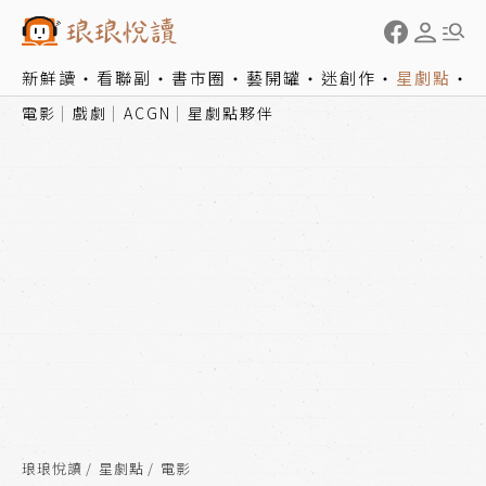
新鮮讀
看聯副
書市圈
藝開罐
迷創作
星劇點
電影
戲劇
ACGN
星劇點夥伴
琅琅悅讀
星劇點
電影