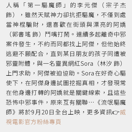
人稱「第一驅魔師」的李元傑（宗子杰
飾），雖然天賦神力卻抗拒驅魔，不僅到處
當神棍騙財，還喜歡在街頭與漂亮的阿嬌
（郭書瑤 飾）鬥嘴打鬧。連續多起離奇中邪
案件發生，不約而同都找上阿傑，但他始終
逃避不願配合，直到某日朋友的孩子同遭被
邪靈附體，與一名靈異網紅Sora（林汐 飾）
上門求助，阿傑被迫協助。Sora在好奇心驅
使下，在阿傑身邊試圖挖掘真相，才發現常
在他身邊打轉的阿嬌就是關鍵線索，且這些
恐怖中邪事件，原來互有關聯…《流氓驅魔
師》將於9月20日全台上映，更多資訊👉
威
視電影官方粉絲專頁