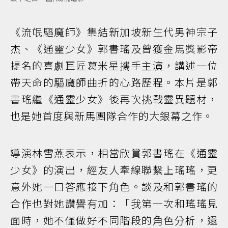
《流氓驅魔師》集結新加坡新生代男神宗子
杰、《通靈少女》郭書瑤及曾獲金馬獎影帝
提名的喜劇巨匠葛米星攜手主演，講述一位
帶天命的驅魔師曲折的心路歷程。本片是郭
書瑤繼《通靈少女》後再次挑戰靈異題材，
也是她首度與新馬團隊合作的大銀幕之作。
導演林雪燕表示，相當欣賞郭書瑤在《通靈
少女》的演出，經友人牽線聯繫上瑤瑤，更
意外她一口答應接下角色。談及和郭書瑤的
合作也對她讚譽有加：「我第一次和瑤瑤見
面時，她不僅做好不同階段的角色分析，還