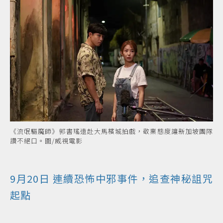
《流氓驅魔師》郭書瑤遠赴大馬檳城拍戲，敬業態度讓新加坡團隊
讚不絕口。圖/威視電影
9月20日 連續恐怖中邪事件，追查神秘詛咒
起點