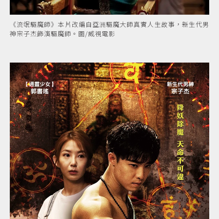
《流氓驅魔師》本片改編自亞洲驅魔大師真實人生故事，新生代男
神宗子杰飾演驅魔師。圖/威視電影