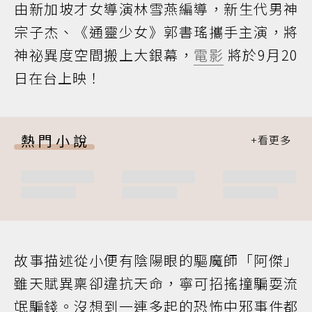
由新加坡才女導演林雪燕編導，新生代男神
宗子杰、《通靈少女》郭書瑤攜手主演，將
神祕異度空間搬上大銀幕，
電影
將於9月20
日在台上映！
熱門小說
故事描述從小便有陰陽眼的驅魔師「阿傑」
雖天賦異稟卻違抗天命，寧可招搖撞騙耍流
氓騙錢。沒想到一連多起的恐怖中邪事件都