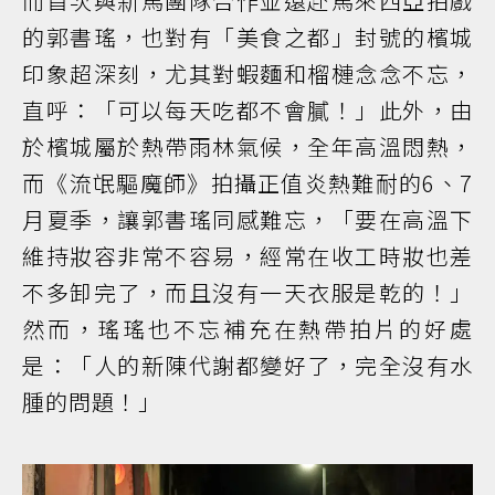
而首次與新馬團隊合作並遠赴馬來西亞拍戲
的郭書瑤，也對有「美食之都」封號的檳城
印象超深刻，尤其對蝦麵和榴槤念念不忘，
直呼：「可以每天吃都不會膩！」此外，由
於檳城屬於熱帶雨林氣候，全年高溫悶熱，
而《流氓驅魔師》拍攝正值炎熱難耐的6、7
月夏季，讓郭書瑤同感難忘，「要在高溫下
維持妝容非常不容易，經常在收工時妝也差
不多卸完了，而且沒有一天衣服是乾的！」
然而，瑤瑤也不忘補充在熱帶拍片的好處
是：「人的新陳代謝都變好了，完全沒有水
腫的問題！」