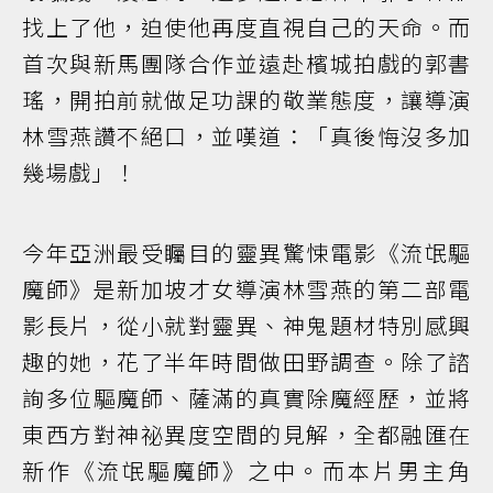
找上了他，迫使他再度直視自己的天命。而
首次與新馬團隊合作並遠赴檳城拍戲的郭書
瑤，開拍前就做足功課的敬業態度，讓導演
林雪燕讚不絕口，並嘆道：「真後悔沒多加
幾場戲」！
今年亞洲最受矚目的靈異驚悚電影《流氓驅
魔師》是新加坡才女導演林雪燕的第二部電
影長片，從小就對靈異、神鬼題材特別感興
趣的她，花了半年時間做田野調查。除了諮
詢多位驅魔師、薩滿的真實除魔經歷，並將
東西方對神祕異度空間的見解，全都融匯在
新作《流氓驅魔師》之中。而本片男主角