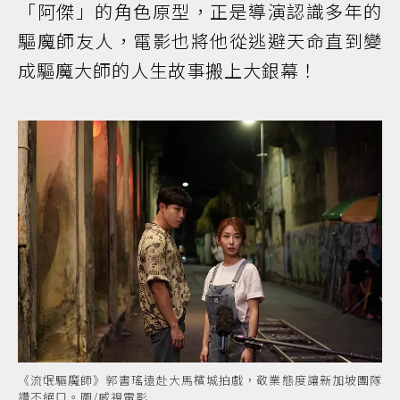
「阿傑」的角色原型，正是導演認識多年的
驅魔師友人，電影也將他從逃避天命直到變
成驅魔大師的人生故事搬上大銀幕！
《流氓驅魔師》郭書瑤遠赴大馬檳城拍戲，敬業態度讓新加坡團隊
讚不絕口。圖/威視電影