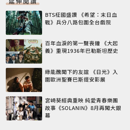
延伸閱讀
BTS柾國盛讚 《希望：末日血
戰》兵分八路包圍全台戲院
百年血淚的第一聲喪鐘 《大起
義》重現1936年巴勒斯坦歷史
綠能醜聞下的友誼 《日光》入
圍歐洲聖賽巴斯提安影展
宮崎葵經典重映 純愛青春樂團
故事《SOLANIN》8月再闖大銀
幕