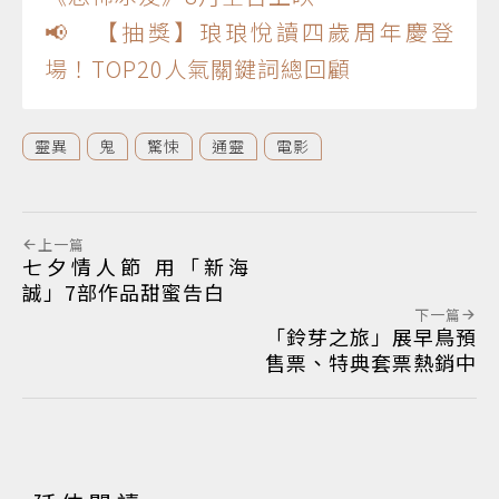
📢 【抽獎】琅琅悅讀四歲周年慶登
場！TOP20人氣關鍵詞總回顧
靈異
鬼
驚悚
通靈
電影
上一篇
七夕情人節 用「新海
誠」7部作品甜蜜告白
下一篇
「鈴芽之旅」展早鳥預
售票、特典套票熱銷中