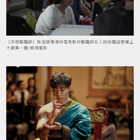
《流氓驅魔師》新加坡導演林雪燕取材驅魔師友人的除魔經歷搬上
大銀幕。圖/威視電影