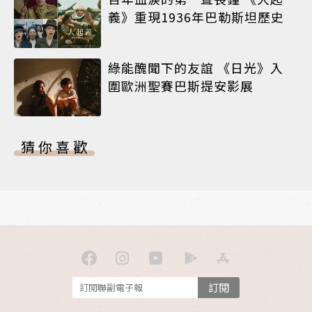
義》重現1936年巴勒斯坦歷史
綠能醜聞下的友誼 《日光》入
圍歐洲聖賽巴斯提安影展
猜你喜歡
訂閱