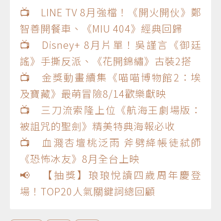
📺 LINE TV 8月強檔！《開火開伙》鄭
智善開餐車、《MIU 404》經典回歸
📺 Disney+ 8月片單！吳謹言《御廷
謠》手撕反派、《花開錦繡》古裝2搭
📺 金獎動畫續集《喵喵博物館2：埃
及寶藏》最萌冒險8/14歡樂獻映
📺 三刀流索隆上位《航海王劇場版：
被詛咒的聖劍》精美特典海報必收
📺 血濺杏壇桃泛雨 斧劈絳帳徒弒師
《恐怖冰友》8月全台上映
📢 【抽獎】琅琅悅讀四歲周年慶登
場！TOP20人氣關鍵詞總回顧