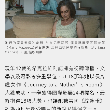
她們的盛夏微愛》劇照-左女兒泰莉莎-演員瑪麗亞瓦茲奎茲
（María Vázquez)與右媽媽-演員亞德蓮娜奧佐瑞斯（Adriana
Ozores）。圖/佳映娛樂
現年42歲的希克拉維利諾擁有視聽傳播、文
學以及電影等多重學位，2018那年她以長片
處女作《Journey to a Mother’s Room》
大獲成功，一舉獲得國際影展24項提名，最
終抱得18項大獎，也讓她被美國《綜藝報》
評為西班牙最受矚目的新銳女導演之一。