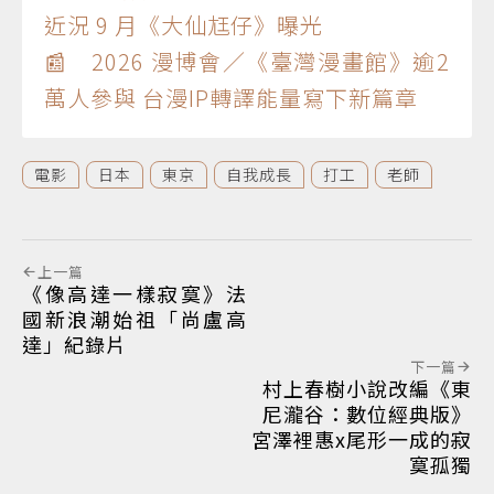
近況 9 月《大仙尪仔》曝光
📰 2026 漫博會／《臺灣漫畫館》逾2
萬人參與 台漫IP轉譯能量寫下新篇章
電影
日本
東京
自我成長
打工
老師
上一篇
《像高達一樣寂寞》法
國新浪潮始祖「尚盧高
達」紀錄片
下一篇
村上春樹小說改編《東
尼瀧谷：數位經典版》
宮澤裡惠x尾形一成的寂
寞孤獨