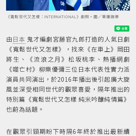
《寬鬆世代又怎樣：INTERNATIONAL》劇照。圖／車庫娛樂
由
日本
鬼才編劇宮藤官九郎打造的人氣日劇
《寬鬆世代又怎樣》，找來《在車上》岡田
將生、《流浪之月》松坂桃李、熱播網劇
《噬亡村》柳樂優彌三位日本代表性實力派
演員共同演出，於2016年播出後引起廣大旋
風並深受相同世代的觀眾喜愛，隔年推出的
特別篇《寬鬆世代又怎樣 純米吟釀純情篇》
也蔚為話題。
在觀眾引頸期盼下時隔6年終於推出最新續