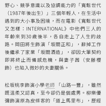
野心、競爭意識以及協調能力的「寬鬆世代
（1987年後出生）」三個年輕人，在生活中
遇到的大小事及困境，而在電影《寬鬆世代
又怎樣：INTERNATIONAL》中他們三人的
年齡來到30歲後半，各自走上了人生的歧
路。岡田將生飾演「坂間正和」，辭掉工作
後繼承了家業「坂間酒造」，卻因大筆契約
即將終止而備感危機，與妻子茜（安藤櫻
飾）也陷入微妙的夫妻關係。
松坂桃李飾演小學
老師
「山路一豐」，雖然
既溫柔又認真，至今卻仍是個處男。柳樂優
彌飾演原為皮條客的「道上馬里布」，歷經