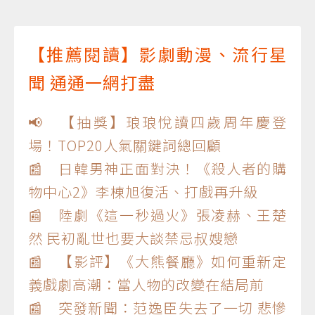
【推薦閱讀】影劇動漫、流行星
聞 通通一網打盡
📢 【抽獎】琅琅悅讀四歲周年慶登
場！TOP20人氣關鍵詞總回顧
📰 日韓男神正面對決！《殺人者的購
物中心2》李棟旭復活、打戲再升級
📰 陸劇《這一秒過火》張凌赫、王楚
然 民初亂世也要大談禁忌叔嫂戀
📰 【影評】《大熊餐廳》如何重新定
義戲劇高潮：當人物的改變在結局前
📰 突發新聞：范逸臣失去了一切 悲慘