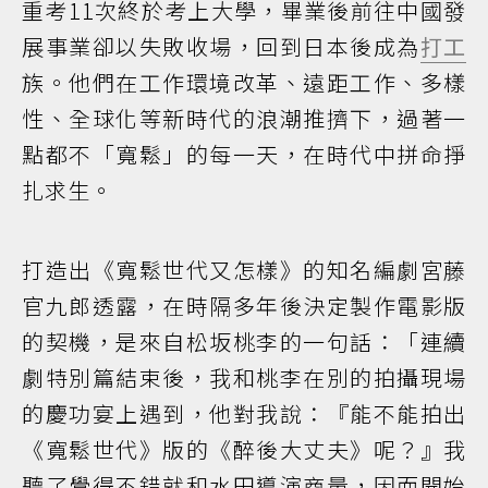
重考11次終於考上大學，畢業後前往中國發
展事業卻以失敗收場，回到日本後成為
打工
族。他們在工作環境改革、遠距工作、多樣
性、全球化等新時代的浪潮推擠下，過著一
點都不「寬鬆」的每一天，在時代中拼命掙
扎求生。
打造出《寬鬆世代又怎樣》的知名編劇宮藤
官九郎透露，在時隔多年後決定製作電影版
的契機，是來自松坂桃李的一句話：「連續
劇特別篇結束後，我和桃李在別的拍攝現場
的慶功宴上遇到，他對我說：『能不能拍出
《寬鬆世代》版的《醉後大丈夫》呢？』我
聽了覺得不錯就和水田導演商量，因而開始