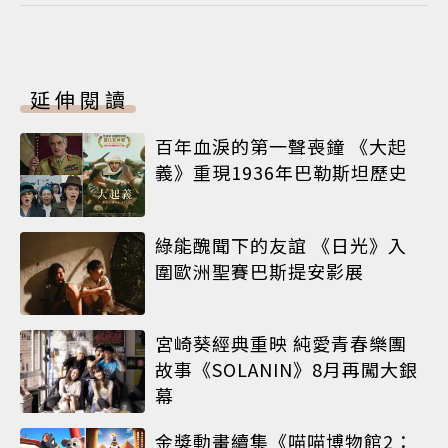
延伸閱讀
百年血淚的第一聲喪鐘 《大起
義》重現1936年巴勒斯坦歷史
綠能醜聞下的友誼 《日光》入
圍歐洲聖賽巴斯提安影展
宮崎葵經典重映 純愛青春樂團
故事《SOLANIN》8月再闖大銀
幕
金獎動畫續集《喵喵博物館2：