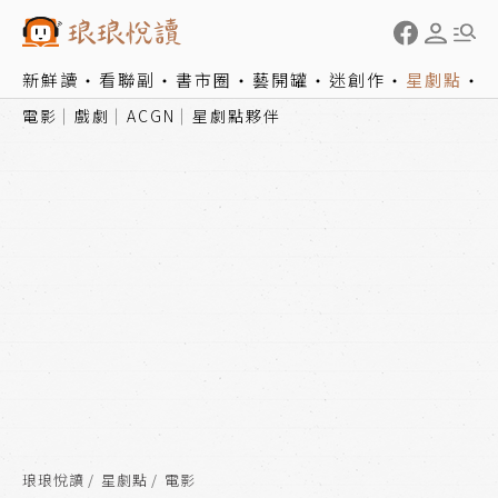
新鮮讀
看聯副
書市圈
藝開罐
迷創作
星劇點
電影
戲劇
ACGN
星劇點夥伴
琅琅悅讀
星劇點
電影