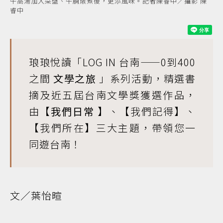
牛高湯加入菜盤、牛腩燉煮後，更添風味。記者陳睿中／攝影 陳
睿中
琅琅悅讀「
LOG IN 台南——0到400
之間
文學之旅
」系列活動，精選書
摘及近五屆台南文學獎獲選作品，
由【
我們日常
】、【我們記得】、
【我們所在】三大主題，帶領您一
同遊台南！
文／葉怡暄