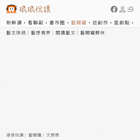
新鮮讀
看聯副
書市圈
藝開罐
迷創作
星劇點
藝文快訊
藝想視界
閱讀藝文
藝開罐夥伴
琅琅悅讀
藝開罐
文學獎