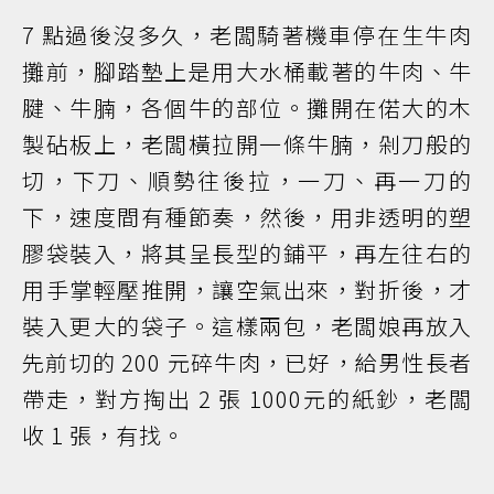
7 點過後沒多久，老闆騎著機車停在生牛肉
攤前，腳踏墊上是用大水桶載著的牛肉、牛
腱、牛腩，各個牛的部位。攤開在偌大的木
製砧板上，老闆橫拉開一條牛腩，剁刀般的
切，下刀、順勢往後拉，一刀、再一刀的
下，速度間有種節奏，然後，用非透明的塑
膠袋裝入，將其呈長型的鋪平，再左往右的
用手掌輕壓推開，讓空氣出來，對折後，才
裝入更大的袋子。這樣兩包，老闆娘再放入
先前切的 200 元碎牛肉，已好，給男性長者
帶走，對方掏出 2 張 1000元的紙鈔，老闆
收 1 張，有找。