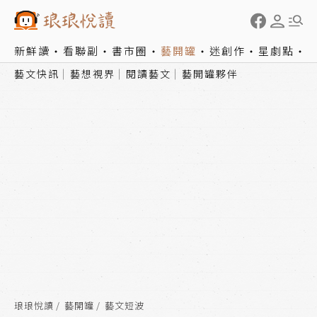
新鮮讀
看聯副
書市圈
藝開罐
迷創作
星劇點
藝文快訊
藝想視界
閱讀藝文
藝開罐夥伴
琅琅悅讀
藝開罐
藝文短波