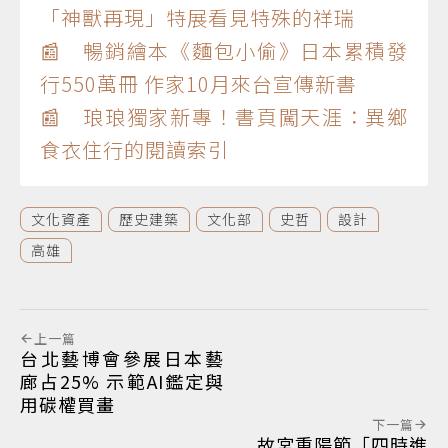
「神獸再現」特展看見特殊的祥瑞
📰 暢銷繪本《麵包小偷》日本累積發
行550萬冊 作家10月來台宣傳新書
📰 琅琅獨家新專！書頁闖天涯：異鄉
食衣住行的閱讀索引
文化資產
歷史建築
文化部
史哲
設計
高雄
上一篇
台北藝博會參展日本藝
廊占25% 示範AI鑑定與
用碳權買畫
下一篇
故宮重陽節「四時進