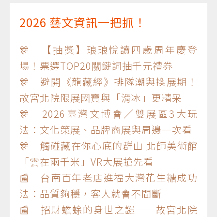
2026 藝文資訊一把抓！
🎊 【抽獎】琅琅悅讀四歲周年慶登
場！票選TOP20關鍵詞抽千元禮券
🎊 避開《龍藏經》排隊潮與換展期！
故宮北院限展國寶與「滑冰」更精采
🎊 2026臺灣文博會／雙展區3大玩
法：文化策展、品牌商展與周邊一次看
🎊 觸碰藏在你心底的群山 北師美術館
「雲在兩千米」VR大展搶先看
📰 台南百年老店進福大灣花生糖成功
法：品質夠穩，客人就會不間斷
📰 招財蟾蜍的身世之謎——故宮北院