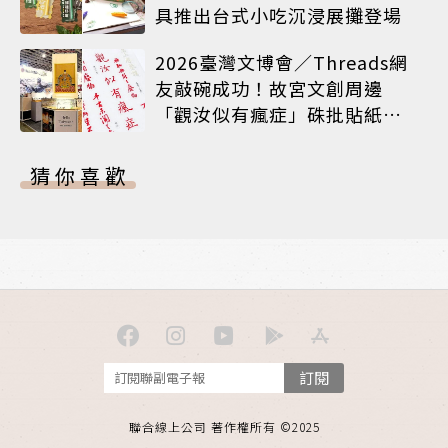
具推出台式小吃沉浸展攤登場
2026臺灣文博會／Threads網
友敲碗成功！故宮文創周邊
「觀汝似有瘋症」硃批貼紙搶
先開賣
猜你喜歡
訂閱
聯合線上公司 著作權所有 ©2025