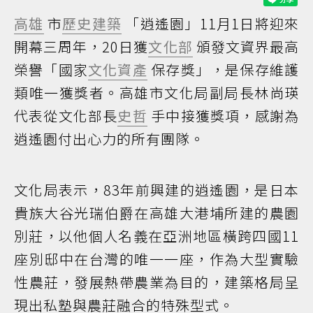
高雄
市
歷史建築
「逍遙園」11月1日將迎來
開幕三周年，20日獲
文化部
頒發文資界最高
榮譽「國家
文化資產
保存獎」，是保存維護
類唯一獲獎者。高雄市文化局副局長林尚瑛
代表從文化部長
史哲
手中接獲獎項，感謝為
逍遙園付出心力的所有團隊。
文化局表示，83年前興建的逍遙園，是日本
貴族大谷光瑞伯爵在高雄大港埔所建的農園
別莊，以他個人名義在亞洲地區橫跨四國11
座別邸中在台灣的唯一一座，作為大型實驗
性農莊，發展熱帶農業為目的，建築格局呈
現出私塾與農莊融合的特殊型式。